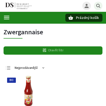
Prázdný košík
Hledat
Zwergannaise
Otevřít filtr
Nejprodávanější
Nejlevnější
BIO
Nejdražší
Abecedně