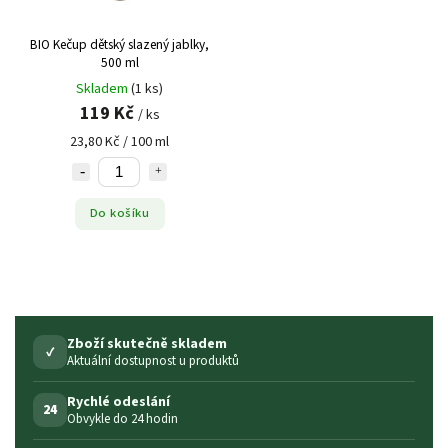
BIO Kečup dětský slazený jablky,
500 ml
Skladem
(1 ks)
119 Kč
/ ks
23,80 Kč / 100 ml
Do košíku
Zboží skutečně skladem
✓
Aktuální dostupnost u produktů
Rychlé odeslání
24
Obvykle do 24 hodin