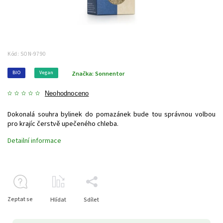
Kód:
SON-9790
BIO
Vegan
Značka:
Sonnentor
Neohodnoceno
Dokonalá souhra bylinek do pomazánek bude tou správnou volbou
pro krajíc čerstvě upečeného chleba.
Detailní informace
Zeptat se
Hlídat
Sdílet