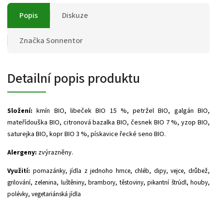
Popis
Diskuze
Značka
Sonnentor
Detailní popis produktu
Složení:
kmín BIO, libeček BIO 15 %, petržel BIO, galgán BIO,
mateřídouška BIO, citronová bazalka BIO, česnek BIO 7 %, yzop BIO,
saturejka BIO, kopr BIO 3 %, pískavice řecké seno BIO.
Alergeny:
zvýrazněny.
Využití:
pomazánky, jídla z jednoho hrnce, chléb, dipy, vejce, drůbež,
grilování, zelenina, luštěniny, brambory, těstoviny, pikantní štrúdl, houby,
polévky, vegetariánská jídla