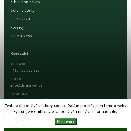
Zdravé potraviny
Jídlo na cesty
Čaje a káva
Novinky
Akce a slevy
Kontakt
TELEFON
+420 735 503 273
E-MAIL
info@dsmarket.cz
PRODEJNA
Dlouhá 90, 763 15 Slušovice
Tento web používá soubory cookie. Dalším procházením tohoto webu
vyjadřujete souhlas s jejich používáním.. Více informací
zde
.
Napsat nám
Prodejna a otevírací doba
Nastavení