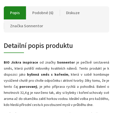
Popis
Podobné (6)
Diskuze
Značka
Sonnentor
Detailní popis produktu
BIO Jiskra inspirace
od značky
Sonnentor
je pečlivě sestavená
směs, která potěší milovníky kvalitních nálevů. Tento produkt je k
dispozici jako
bylinná směs s kořením
, která v sobě kombinuje
vyvážené chutě pro chvíle odpočinku i aktivní tvorby. Díky tomu, že je
tento čaj
porcovaný
, je jeho příprava rychlá a pohodlná. Balení o
hmotnosti 32,4 g je navrženo tak, aby si bylinky i koření uchovaly své
aroma až do okamžiku zalití horkou vodou. Ideální volba pro každého,
kdo hledá přírodní cestu k povzbuzení mysli v průběhu dne.