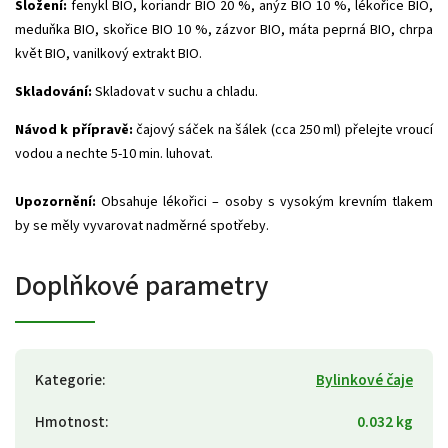
Složení:
fenykl BIO, koriandr BIO 20 %, anýz BIO 10 %, lékořice BIO,
meduňka BIO, skořice BIO 10 %, zázvor BIO, máta peprná BIO, chrpa
květ BIO, vanilkový extrakt BIO.
Skladování:
Skladovat v suchu a chladu.
Návod k přípravě:
čajový sáček na šálek (cca 250 ml) přelejte vroucí
vodou a nechte 5-10 min. luhovat.
Upozornění:
Obsahuje lékořici – osoby s vysokým krevním tlakem
by se měly vyvarovat nadměrné spotřeby.
Doplňkové parametry
Kategorie
:
Bylinkové čaje
Hmotnost
:
0.032 kg