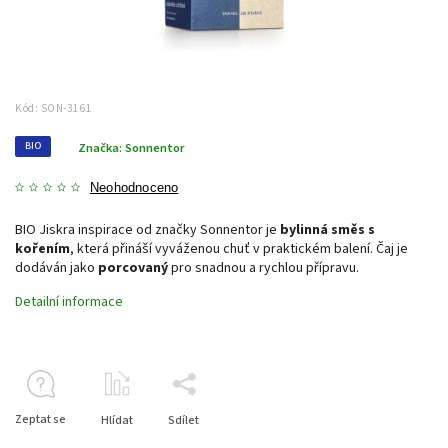
Kód:
SON-3161
BIO
Značka:
Sonnentor
Neohodnoceno
BIO Jiskra inspirace od značky Sonnentor je
bylinná směs s
kořením
, která přináší vyváženou chuť v praktickém balení. Čaj je
dodáván jako
porcovaný
pro snadnou a rychlou přípravu.
Detailní informace
Zeptat se
Hlídat
Sdílet