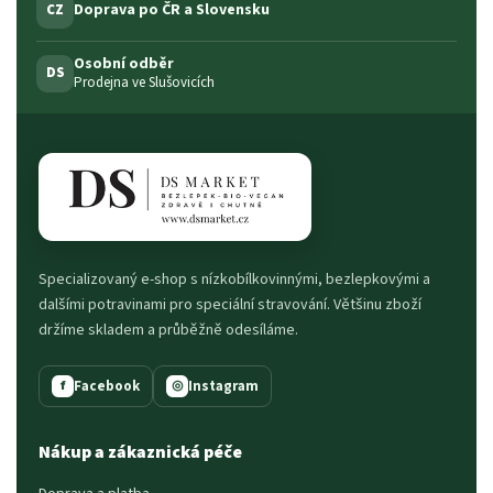
Doprava po ČR a Slovensku
CZ
Osobní odběr
DS
Prodejna ve Slušovicích
Specializovaný e-shop s nízkobílkovinnými, bezlepkovými a
dalšími potravinami pro speciální stravování. Většinu zboží
držíme skladem a průběžně odesíláme.
Facebook
Instagram
f
◎
Nákup a zákaznická péče