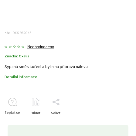
Kód:
OXS-960046
Neohodnoceno
Značka:
Oxalis
Sypaná směs koření a bylin na přípravu nálevu
Detailní informace
Zeptat se
Hlídat
Sdílet