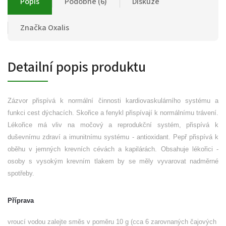
Popis
Podobné (6)
Diskuze
Značka
Oxalis
Detailní popis produktu
Zázvor přispívá k normální činnosti kardiovaskulárního systému a
funkci cest dýchacích. Skořice a fenykl přispívají k normálnímu trávení.
Lékořice má vliv na močový a reprodukční systém, přispívá k
duševnímu zdraví a imunitnímu systému - antioxidant. Pepř přispívá k
oběhu v jemných krevních cévách a kapilárách. Obsahuje lékořici -
osoby s vysokým krevním tlakem by se měly vyvarovat nadměrné
spotřeby.
Příprava
vroucí vodou zalejte směs v poměru 10 g (cca 6 zarovnaných čajových