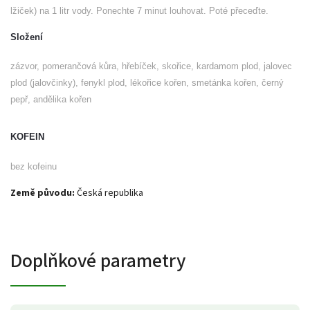
lžiček) na 1 litr vody. Ponechte 7 minut louhovat. Poté přeceďte.
Složení
zázvor, pomerančová kůra, hřebíček, skořice, kardamom plod, jalovec
plod (jalovčinky), fenykl plod, lékořice kořen, smetánka kořen, černý
pepř, andělika kořen
KOFEIN
bez kofeinu
Země původu:
Česká republika
Doplňkové parametry