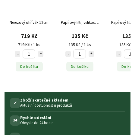
Nerezový ohřívák 12cm
Papírový filtr, velikost L
Papírový filtr, 
719 Kč
135 Kč
135 
719 Kč / 1 ks
135 Kč / 1 ks
135 Kč / 
Do košíku
Do košíku
Do koš
Zboží skutečně skladem
✓
Aktuální dostupnost u produktů
Rychlé odeslání
24
Obvykle do 24 hodin