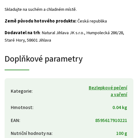
Skladujte na suchém a chladném místě.
Země původu hotového produktu:
Česká republika
Dodavatel na trh
: Natural Jihlava JK s.r.o., Humpolecká 286/28,
Staré Hory, 58601 Jihlava
Doplňkové parametry
Bezlepkové pečení
Kategorie
:
a vaření
Hmotnost
:
0.04 kg
EAN
:
8595617910221
Nutriční hodnoty na
:
100 g