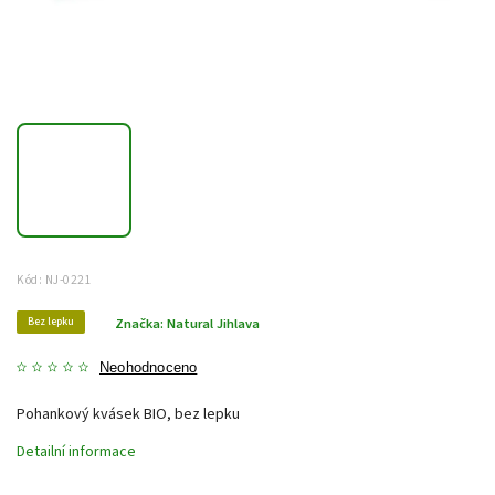
Kód:
NJ-0221
Bez lepku
Značka:
Natural Jihlava
Neohodnoceno
Pohankový kvásek BIO, bez lepku
Detailní informace