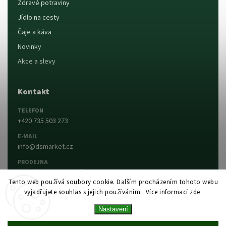
Zdravé potraviny
Jídlo na cesty
Čaje a káva
Novinky
Akce a slevy
Kontakt
TELEFON
+420 735 503 273
E-MAIL
info@dsmarket.cz
PRODEJNA
Dlouhá 90, 763 15 Slušovice
Tento web používá soubory cookie. Dalším procházením tohoto webu
vyjadřujete souhlas s jejich používáním.. Více informací
zde
.
Napsat nám
Prodejna a otevírací doba
Nastavení