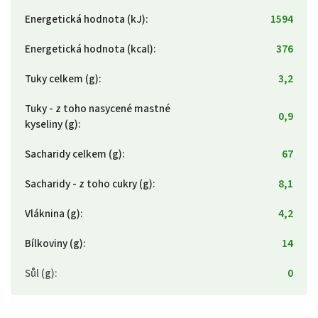
Energetická hodnota (kJ)
:
1594
Energetická hodnota (kcal)
:
376
Tuky celkem (g)
:
3,2
Tuky - z toho nasycené mastné
0,9
kyseliny (g)
:
Sacharidy celkem (g)
:
67
Sacharidy - z toho cukry (g)
:
8,1
Vláknina (g)
:
4,2
Bílkoviny (g)
:
14
Sůl (g)
:
0