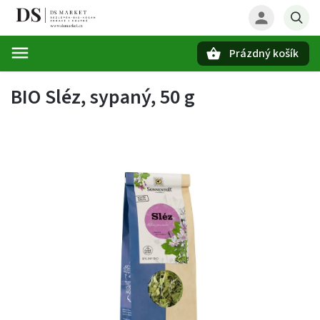
Prázdný košík
Hledat
BIO Sléz, sypaný, 50 g