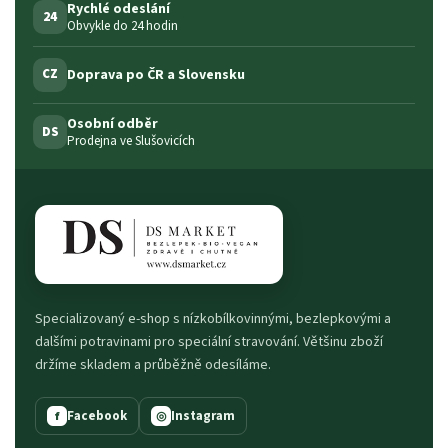
Rychlé odeslání
24
Obvykle do 24 hodin
Doprava po ČR a Slovensku
CZ
Osobní odběr
DS
Prodejna ve Slušovicích
Specializovaný e-shop s nízkobílkovinnými, bezlepkovými a
dalšími potravinami pro speciální stravování. Většinu zboží
držíme skladem a průběžně odesíláme.
Facebook
Instagram
f
◎