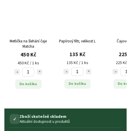
Metlička na šlehání čaje
Papírový filtr, velikost L
Čajové s
Matcha
135 Kč
225 
450 Kč
135 Kč / 1 ks
225 Kč / 
450 Kč / 1 ks
Do košíku
Do koš
Do košíku
Zboží skutečně skladem
✓
Aktuální dostupnost u produktů