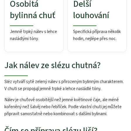
Osobitá
Delší
bylinná chuť
louhování
Jemně trpký nálev s lehce
Specifická příprava několik
nasládlými tóny.
hodin, nejlépe přes noc.
Jak nálev ze slézu chutná?
Sléz vytváří sytě zelený nálev s přirozeným bylinným charakterem.
V chuti se propojují jemně trpké a lehce nasládlé tóny.
Nálev je chuťově osobitější než jemné květinové čaje, ale méně
kořeněný než šalvěj nebo řebříček. Podle vlastní chuti jej můžete
připravit samostatně nebo kombinovat s dalšími bylinami.
Čím se příprava slézu liší?