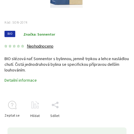
Kód:
SON-2074
BIO
Značka:
Sonnentor
Neohodnoceno
BIO slézová nať Sonnentor s bylinnou, jemně trpkou a lehce nasládlou
chutí. Čistá jednodruhová bylina se specifickou přípravou delším
louhováním.
Detailní informace
Zeptat se
Hlídat
Sdílet