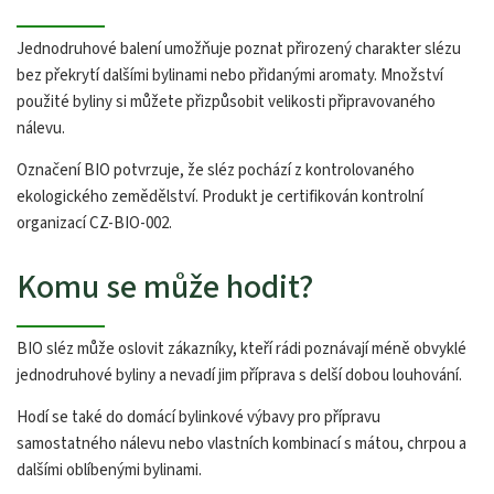
Jednodruhové balení umožňuje poznat přirozený charakter slézu
bez překrytí dalšími bylinami nebo přidanými aromaty. Množství
použité byliny si můžete přizpůsobit velikosti připravovaného
nálevu.
Označení BIO potvrzuje, že sléz pochází z kontrolovaného
ekologického zemědělství. Produkt je certifikován kontrolní
organizací CZ-BIO-002.
Komu se může hodit?
BIO sléz může oslovit zákazníky, kteří rádi poznávají méně obvyklé
jednodruhové byliny a nevadí jim příprava s delší dobou louhování.
Hodí se také do domácí bylinkové výbavy pro přípravu
samostatného nálevu nebo vlastních kombinací s mátou, chrpou a
dalšími oblíbenými bylinami.