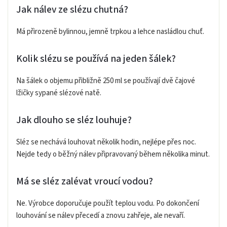
Jak nálev ze slézu chutná?
Má přirozeně bylinnou, jemně trpkou a lehce nasládlou chuť.
Kolik slézu se používá na jeden šálek?
Na šálek o objemu přibližně 250 ml se používají dvě čajové
lžičky sypané slézové natě.
Jak dlouho se sléz louhuje?
Sléz se nechává louhovat několik hodin, nejlépe přes noc.
Nejde tedy o běžný nálev připravovaný během několika minut.
Má se sléz zalévat vroucí vodou?
Ne. Výrobce doporučuje použít teplou vodu. Po dokončení
louhování se nálev přecedí a znovu zahřeje, ale nevaří.