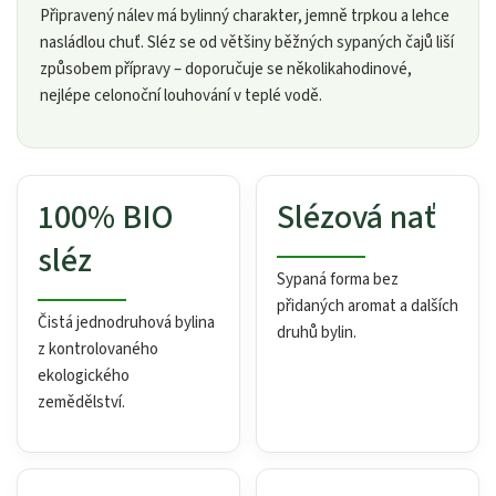
Připravený nálev má bylinný charakter, jemně trpkou a lehce
nasládlou chuť. Sléz se od většiny běžných sypaných čajů liší
způsobem přípravy – doporučuje se několikahodinové,
nejlépe celonoční louhování v teplé vodě.
100% BIO
Slézová nať
sléz
Sypaná forma bez
přidaných aromat a dalších
Čistá jednodruhová bylina
druhů bylin.
z kontrolovaného
ekologického
zemědělství.