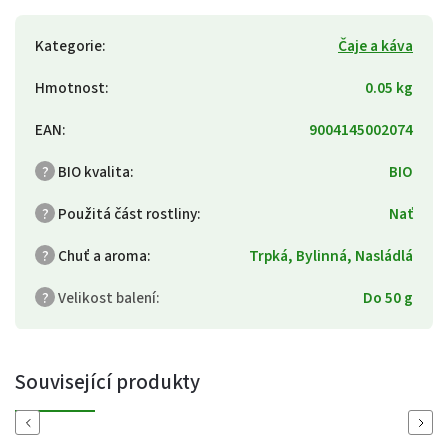
Kategorie
:
Čaje a káva
Hmotnost
:
0.05 kg
EAN
:
9004145002074
?
BIO kvalita
:
BIO
?
Použitá část rostliny
:
Nať
?
Chuť a aroma
:
Trpká, Bylinná, Nasládlá
?
Velikost balení
:
Do 50 g
Související produkty
Previous
Next