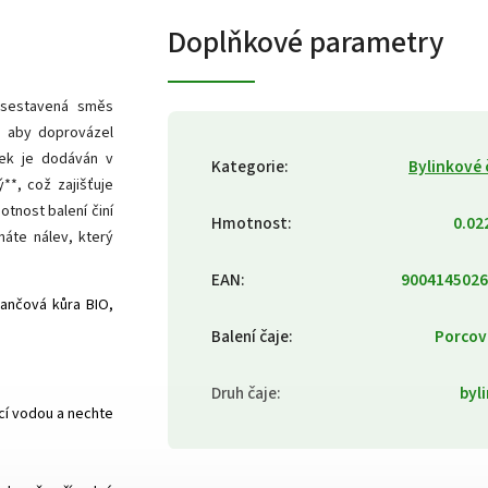
Doplňkové parametry
 sestavená směs
, aby doprovázel
bek je dodáván v
Kategorie
:
Bylinkové 
**, což zajišťuje
tnost balení činí
Hmotnost
:
0.02
náte nálev, který
EAN
:
9004145026
ančová kůra BIO,
Balení čaje
:
Porcov
Druh čaje
:
byl
ucí vodou a nechte