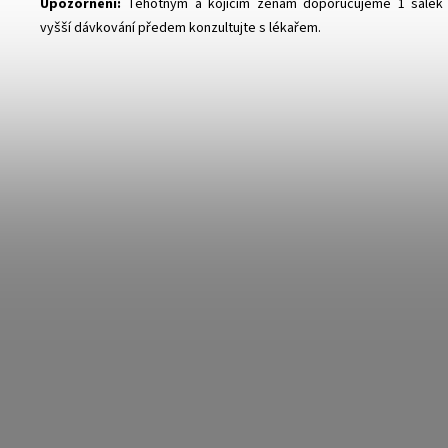
Upozornění:
Těhotným a kojícím ženám doporučujeme 1 šálek 
vyšší dávkování předem konzultujte s lékařem.