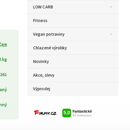
LOW CARB
Fitness
Vegan potraviny
čaje
Chlazené výrobky
2 kg
Novinky
261
Akce, slevy
Výprodej
aný
inný