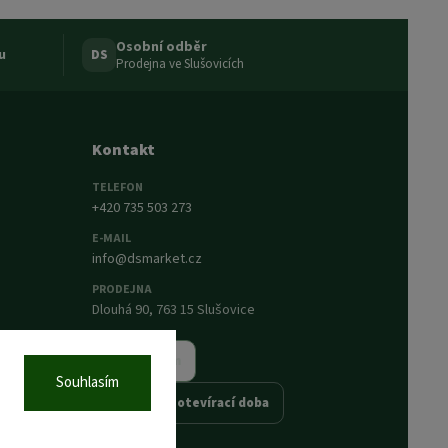
Osobní odběr
u
DS
Prodejna ve Slušovicích
Kontakt
TELEFON
+420 735 503 273
E-MAIL
info@dsmarket.cz
PRODEJNA
Dlouhá 90, 763 15 Slušovice
Napsat nám
Souhlasím
Prodejna a otevírací doba