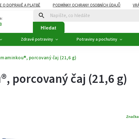
E O DOPRAVĚ A PLATBĚ
PODMÍNKY OCHRANY OSOBNÍCH ÚDAJŮ
VRÁ
ZDRAVÉ POTRAVINY
NOVINKY
AKCE, SLEVY
VÝPRODEJ
a:
3
Hledat
Zdravé potraviny
Potraviny a pochutiny
 maminkou®, porcovaný čaj (21,6 g)
, porcovaný čaj (21,6 g)
Značka