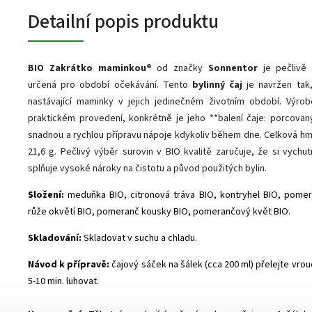
Detailní popis produktu
BIO Zakrátko maminkou®
od značky
Sonnentor
je pečlivě
určená pro období očekávání. Tento
bylinný čaj
je navržen tak
nastávající maminky v jejich jedinečném životním období. Výro
praktickém provedení, konkrétně je jeho **balení čaje: porcovaný
snadnou a rychlou přípravu nápoje kdykoliv během dne. Celková hmo
21,6 g. Pečlivý výběr surovin v BIO kvalitě zaručuje, že si vychut
splňuje vysoké nároky na čistotu a původ použitých bylin.
Složení:
meduňka BIO, citronová tráva BIO, kontryhel BIO, pomer
růže okvětí BIO, pomeranč kousky BIO, pomerančový květ BIO.
Skladování:
Skladovat v suchu a chladu.
Návod k přípravě:
čajový sáček na šálek (cca 200 ml) přelejte vro
5-10 min. luhovat.