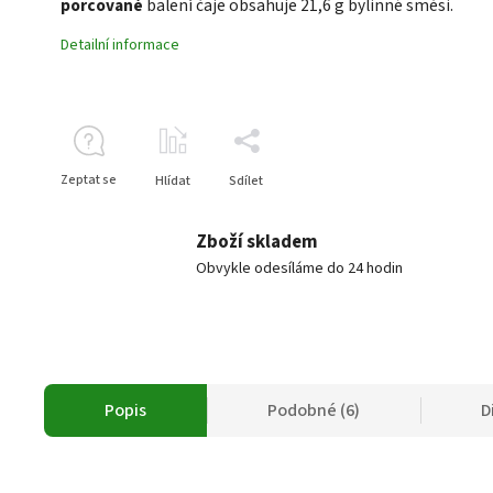
porcované
balení čaje obsahuje 21,6 g bylinné směsi.
Detailní informace
Zeptat se
Hlídat
Sdílet
Zboží skladem
Obvykle odesíláme do 24 hodin
Popis
Podobné (6)
D