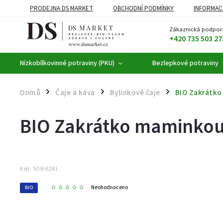
PRODEJNA DS MARKET
OBCHODNÍ PODMÍNKY
INFORMAC
BEZLEPKOVÉ POTRAVINY
BYLINNÉ KAPKY
ČAJE A KÁVA
Zákaznická podpor
+420 735 503 27
Nízkobílkovinné potraviny (PKU)
Bezlepkové potraviny
Domů
Čaje a káva
Bylinkové čaje
BIO Zakrátko
/
/
/
BIO Zakrátko maminkou®
Kód:
SON-6261
Neohodnoceno
BIO