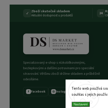
Zboží skutečně skladem
R
✓
24
Aktuální dostupnost u produktů
Ob
Specializovaný e-shop s nízkobílkovinnými,
bezlepkovými a dalšími potravinami pro speciální
stravování. Většinu zboží držíme skladem a průběžně
odesíláme.
Tento web používá sou
Facebook
Instagram
f
◎
souhlas s jejich použív
Nastavení