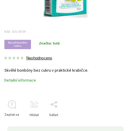
Kód:
SUL-5459
Bez přidaného
Značka:
Sulá
cukru
Neohodnoceno
Skvělé bonbóny bez cukru v praktické krabičce.
Detailní informace
Zeptat se
Hlídat
Sdílet