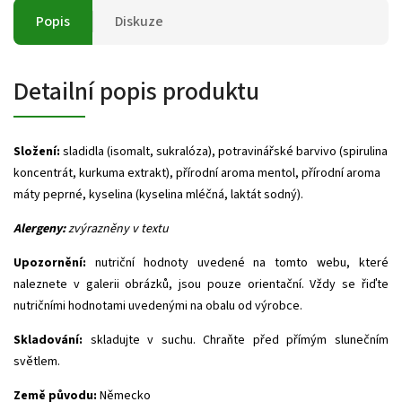
Popis
Diskuze
Detailní popis produktu
Složení:
s
ladidla (isomalt, sukralóza), potravinářské barvivo (spirulina
koncentrát, kurkuma extrakt), přírodní aroma mentol, přírodní aroma
máty peprné, kyselina (kyselina mléčná, laktát sodný).
Alergeny:
zvýrazněny v textu
Upozornění:
nutriční hodnoty uvedené na tomto webu, které
naleznete v galerii obrázků, jsou pouze orientační. Vždy se řiďte
nutričními hodnotami uvedenými na obalu od výrobce.
Skladování:
skladujte v suchu. Chraňte před přímým slunečním
světlem.
Země původu:
Německo