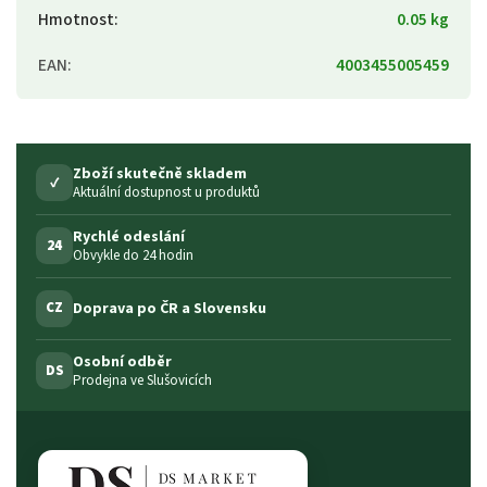
Hmotnost
:
0.05 kg
EAN
:
4003455005459
Zboží skutečně skladem
✓
Aktuální dostupnost u produktů
Rychlé odeslání
24
Obvykle do 24 hodin
Doprava po ČR a Slovensku
CZ
Osobní odběr
DS
Prodejna ve Slušovicích