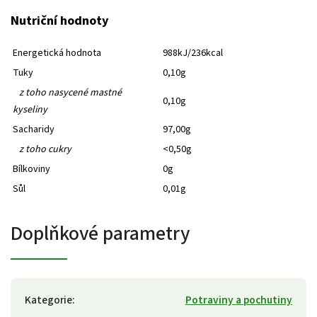
Nutriční hodnoty
Energetická hodnota
988kJ/236kcal
Tuky
0,10g
z toho nasycené mastné
0,10g
kyseliny
Sacharidy
97,00g
z toho cukry
<0,50g
Bílkoviny
0g
Sůl
0,01g
Doplňkové parametry
Kategorie
:
Potraviny a pochutiny