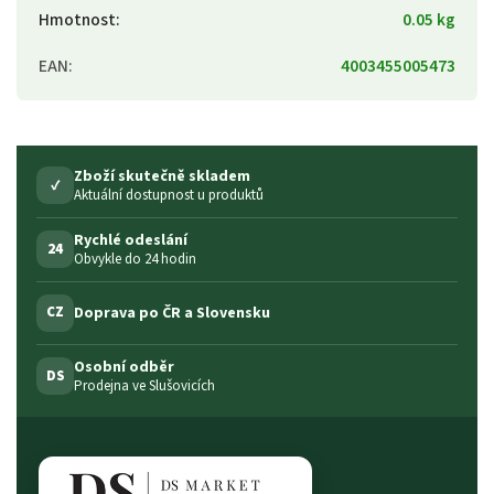
Hmotnost
:
0.05 kg
EAN
:
4003455005473
Zboží skutečně skladem
✓
Aktuální dostupnost u produktů
Rychlé odeslání
24
Obvykle do 24 hodin
Doprava po ČR a Slovensku
CZ
Osobní odběr
DS
Prodejna ve Slušovicích