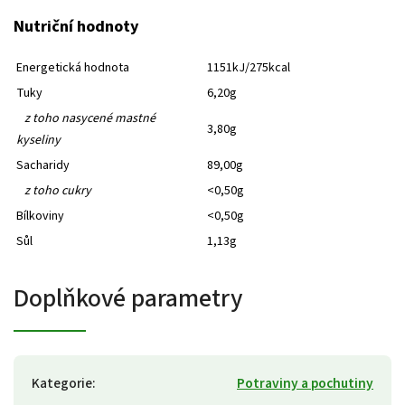
Nutriční hodnoty
Energetická hodnota
1151kJ/275kcal
Tuky
6,20g
z toho nasycené mastné
3,80g
kyseliny
Sacharidy
89,00g
z toho cukry
<0,50g
Bílkoviny
<0,50g
Sůl
1,13g
Doplňkové parametry
Kategorie
:
Potraviny a pochutiny