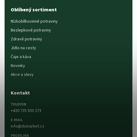
Oblíbený sortiment
Nízkobílkovinné potraviny
Bezlepkové potraviny
Zdravé potraviny
Jídlo na cesty
Čaje a káva
Novinky
Akce a slevy
Kontakt
TELEFON
+420 735 503 273
E-MAIL
info@dsmarket.cz
PRODEJNA