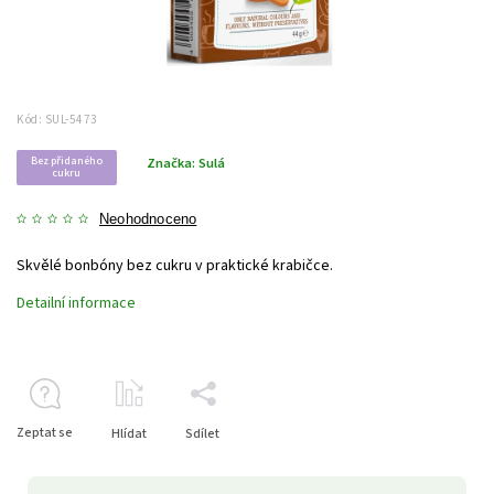
Kód:
SUL-5473
Bez přidaného
Značka:
Sulá
cukru
Neohodnoceno
Skvělé bonbóny bez cukru v praktické krabičce.
Detailní informace
Zeptat se
Hlídat
Sdílet