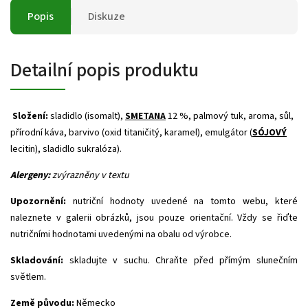
Popis
Diskuze
Detailní popis produktu
Složení:
sladidlo (isomalt),
SMETANA
12 %, palmový tuk, aroma, sůl,
přírodní káva, barvivo (oxid titaničitý, karamel), emulgátor (
SÓJOVÝ
lecitin), sladidlo sukralóza).
Alergeny:
zvýrazněny v textu
Upozornění:
nutriční hodnoty uvedené na tomto webu, které
naleznete v galerii obrázků, jsou pouze orientační. Vždy se řiďte
nutričními hodnotami uvedenými na obalu od výrobce.
Skladování:
skladujte v suchu. Chraňte před přímým slunečním
světlem.
Země původu:
Německo