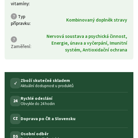
vitamíny
:
?
Typ
Kombinovaný doplněk stravy
přípravku
:
Nervová soustava a psychická činnost,
?
Energie, únava a vyčerpání, Imunitní
Zaměření
:
systém, Antioxidační ochrana
Zboží skutečně skladem
✓
Aktuální dostupnost u produktů
Rychlé odeslání
24
Obvykle do 24 hodin
Doprava po ČR a Slovensku
CZ
Osobní odběr
DS