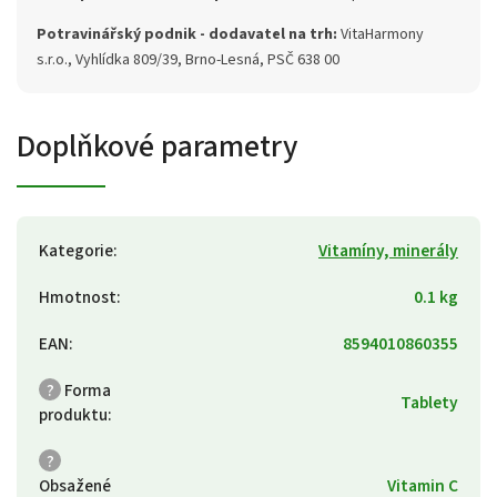
Potravinářský podnik - dodavatel na trh:
VitaHarmony
s.r.o., Vyhlídka 809/39, Brno-Lesná, PSČ 638 00
Doplňkové parametry
Kategorie
:
Vitamíny, minerály
Hmotnost
:
0.1 kg
EAN
:
8594010860355
?
Forma
Tablety
produktu
:
?
Obsažené
Vitamin C