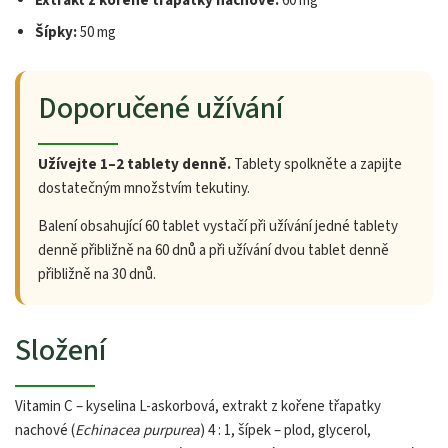
Extrakt z kořene třapatky nachové:
60 mg
Šípky:
50 mg
Doporučené užívání
Užívejte 1–2 tablety denně.
Tablety spolkněte a zapijte
dostatečným množstvím tekutiny.
Balení obsahující 60 tablet vystačí při užívání jedné tablety
denně přibližně na 60 dnů a při užívání dvou tablet denně
přibližně na 30 dnů.
Složení
Vitamin C – kyselina L-askorbová, extrakt z kořene třapatky
nachové (
Echinacea purpurea
) 4 : 1, šípek – plod, glycerol,