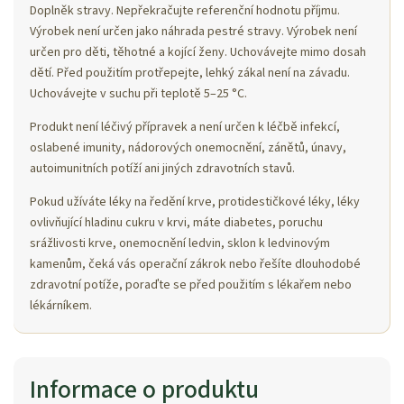
Doplněk stravy. Nepřekračujte referenční hodnotu příjmu.
Výrobek není určen jako náhrada pestré stravy. Výrobek není
určen pro děti, těhotné a kojící ženy. Uchovávejte mimo dosah
dětí. Před použitím protřepejte, lehký zákal není na závadu.
Uchovávejte v suchu při teplotě 5–25 °C.
Produkt není léčivý přípravek a není určen k léčbě infekcí,
oslabené imunity, nádorových onemocnění, zánětů, únavy,
autoimunitních potíží ani jiných zdravotních stavů.
Pokud užíváte léky na ředění krve, protidestičkové léky, léky
ovlivňující hladinu cukru v krvi, máte diabetes, poruchu
srážlivosti krve, onemocnění ledvin, sklon k ledvinovým
kamenům, čeká vás operační zákrok nebo řešíte dlouhodobé
zdravotní potíže, poraďte se před použitím s lékařem nebo
lékárníkem.
Informace o produktu