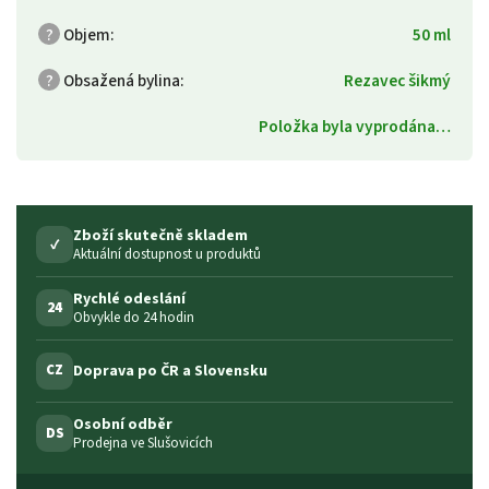
?
Objem
:
50 ml
?
Obsažená bylina
:
Rezavec šikmý
Položka byla vyprodána…
Zboží skutečně skladem
✓
Aktuální dostupnost u produktů
Rychlé odeslání
24
Obvykle do 24 hodin
Doprava po ČR a Slovensku
CZ
Osobní odběr
DS
Prodejna ve Slušovicích