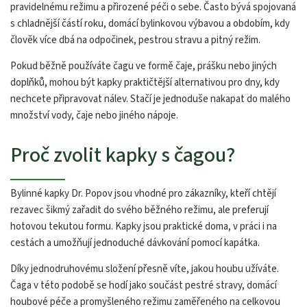
pravidelnému režimu a přirozené péči o sebe. Často bývá spojovaná
s chladnější částí roku, domácí bylinkovou výbavou a obdobím, kdy
člověk více dbá na odpočinek, pestrou stravu a pitný režim.
Pokud běžně používáte čagu ve formě čaje, prášku nebo jiných
doplňků, mohou být kapky praktičtější alternativou pro dny, kdy
nechcete připravovat nálev. Stačí je jednoduše nakapat do malého
množství vody, čaje nebo jiného nápoje.
Proč zvolit kapky s čagou?
Bylinné kapky Dr. Popov jsou vhodné pro zákazníky, kteří chtějí
rezavec šikmý zařadit do svého běžného režimu, ale preferují
hotovou tekutou formu. Kapky jsou praktické doma, v práci i na
cestách a umožňují jednoduché dávkování pomocí kapátka.
Díky jednodruhovému složení přesně víte, jakou houbu užíváte.
Čaga v této podobě se hodí jako součást pestré stravy, domácí
houbové péče a promyšleného režimu zaměřeného na celkovou