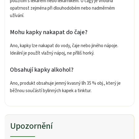
použitím s lékařem nebo lékárníkem. U čagy je vhodná
opatrnost zejména při dlouhodobém nebo nadměrném
užívání.
Mohu kapky nakapat do čaje?
Ano, kapky lze nakapat do vody, čaje nebo jiného nápoje.
Ideální je použít vlažný nápoj, ne příliš horký.
Obsahují kapky alkohol?
Ano, produkt obsahuje jemný kvasný líh 35 % obj., který je
běžnou součástí bylinných kapek a tinktur.
Upozornění