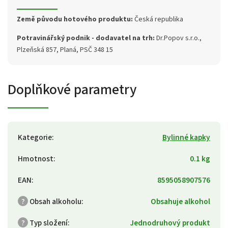
Země původu hotového produktu:
Česká republika
Potravinářský podnik - dodavatel na trh:
Dr.Popov s.r.o.,
Plzeňská 857, Planá, PSČ 348 15
Doplňkové parametry
Kategorie
:
Bylinné kapky
Hmotnost
:
0.1 kg
EAN
:
8595058907576
?
Obsah alkoholu
:
Obsahuje alkohol
?
Typ složení
:
Jednodruhový produkt