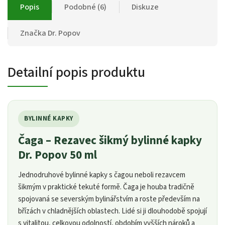
Popis
Podobné (6)
Diskuze
Značka
Dr. Popov
Detailní popis produktu
BYLINNÉ KAPKY
Čaga – Rezavec šikmý bylinné kapky
Dr. Popov 50 ml
Jednodruhové bylinné kapky s čagou neboli rezavcem
šikmým v praktické tekuté formě. Čaga je houba tradičně
spojovaná se severským bylinářstvím a roste především na
břízách v chladnějších oblastech. Lidé si ji dlouhodobě spojují
s vitalitou, celkovou odolností, obdobím vyšších nároků a