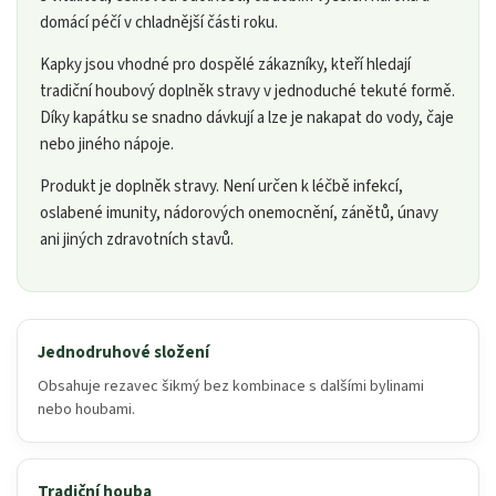
domácí péčí v chladnější části roku.
Kapky jsou vhodné pro dospělé zákazníky, kteří hledají
tradiční houbový doplněk stravy v jednoduché tekuté formě.
Díky kapátku se snadno dávkují a lze je nakapat do vody, čaje
nebo jiného nápoje.
Produkt je doplněk stravy. Není určen k léčbě infekcí,
oslabené imunity, nádorových onemocnění, zánětů, únavy
ani jiných zdravotních stavů.
Jednodruhové složení
Obsahuje rezavec šikmý bez kombinace s dalšími bylinami
nebo houbami.
Tradiční houba