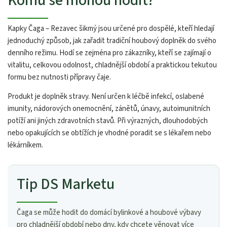
Komu se mohou hodit?
Kapky Čaga – Rezavec šikmý jsou určené pro dospělé, kteří hledají
jednoduchý způsob, jak zařadit tradiční houbový doplněk do svého
denního režimu. Hodí se zejména pro zákazníky, kteří se zajímají o
vitalitu, celkovou odolnost, chladnější období a praktickou tekutou
formu bez nutnosti přípravy čaje.
Produkt je doplněk stravy. Není určen k léčbě infekcí, oslabené
imunity, nádorových onemocnění, zánětů, únavy, autoimunitních
potíží ani jiných zdravotních stavů. Při výrazných, dlouhodobých
nebo opakujících se obtížích je vhodné poradit se s lékařem nebo
lékárníkem.
Tip DS Marketu
Čaga se může hodit do domácí bylinkové a houbové výbavy
pro chladnější období nebo dny, kdy chcete věnovat více