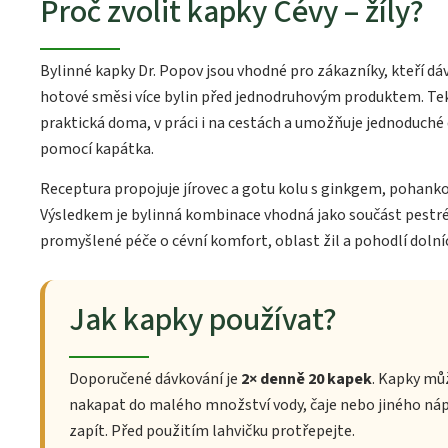
Proč zvolit kapky Cévy – žíly?
Bylinné kapky Dr. Popov jsou vhodné pro zákazníky, kteří dá
hotové směsi více bylin před jednodruhovým produktem. Te
praktická doma, v práci i na cestách a umožňuje jednoduché
pomocí kapátka.
Receptura propojuje jírovec a gotu kolu s ginkgem, pohanko
Výsledkem je bylinná kombinace vhodná jako součást pestré
promyšlené péče o cévní komfort, oblast žil a pohodlí dolní
Jak kapky používat?
Doporučené dávkování je
2× denně 20 kapek
. Kapky mů
nakapat do malého množství vody, čaje nebo jiného náp
zapít. Před použitím lahvičku protřepejte.