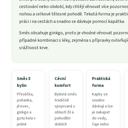
cestování nebo období, kdy chtějí věnovat více pozornos
nohou a celkové tělesné pohodě. Tekutá forma je prakti
práci i na cestách a snadno se dávkuje pomocí kapátka.
Směs obsahuje ginkgo, proto je vhodné věnovat pozorn
případné kombinaci s léky, zejména s přípravky ovlivňují
srážlivost krve.
Směs 5
Cévní
Praktická
bylin
komfort
forma
Přeslička,
Bylinná směs
Kapky se
pohanka,
tradičně
snadno
jírovec,
spojovaná s
dávkují a lze
ginkgo a
oblastí žil a
je nakapat
gotu kola v
pohodlím
do vody,
jedné
dolních
čaje nebo