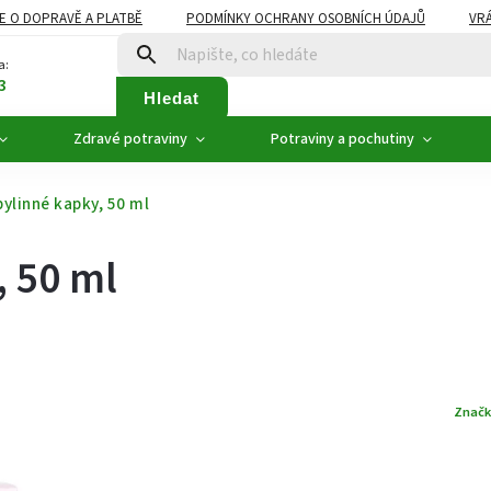
E O DOPRAVĚ A PLATBĚ
PODMÍNKY OCHRANY OSOBNÍCH ÚDAJŮ
VRÁ
ZDRAVÉ POTRAVINY
NOVINKY
AKCE, SLEVY
VÝPRODEJ
a:
3
Hledat
Zdravé potraviny
Potraviny a pochutiny
bylinné kapky, 50 ml
, 50 ml
Značk