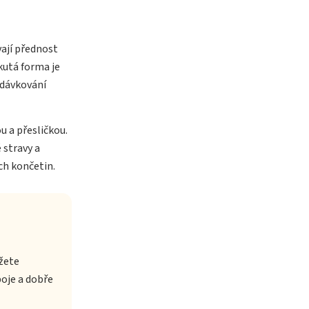
vají přednost
kutá forma je
 dávkování
u a přesličkou.
 stravy a
ch končetin.
žete
oje a dobře