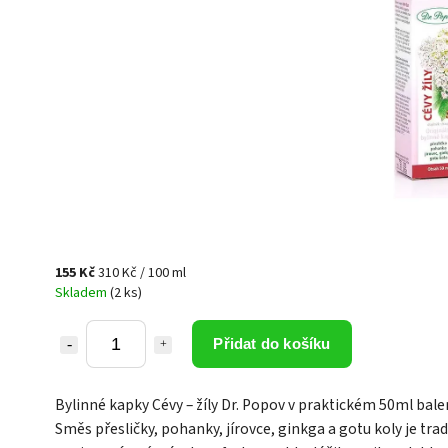
155 Kč
310 Kč / 100 ml
Skladem
(2 ks)
Přidat do košíku
Bylinné kapky Cévy – žíly Dr. Popov v praktickém 50ml balen
Směs přesličky, pohanky, jírovce, ginkga a gotu koly je tra