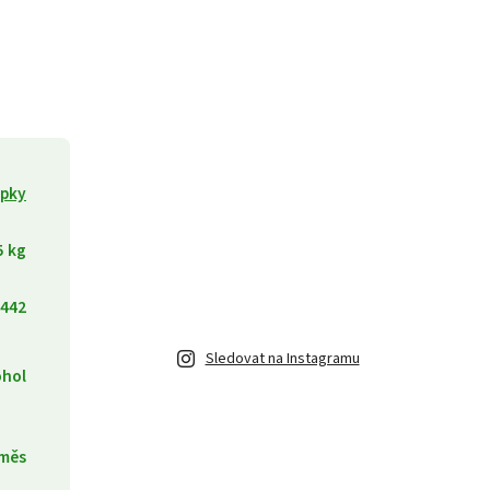
apky
5 kg
442
Sledovat na Instagramu
ohol
směs