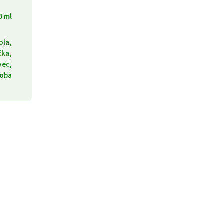
0 ml
ola,
čka,
vec,
loba