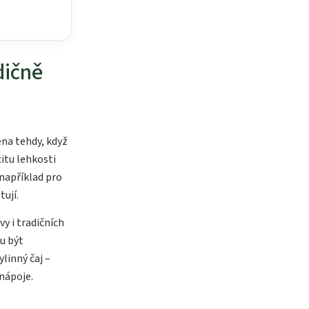
dičně
éna tehdy, když
itu lehkosti
například pro
tují.
y i tradičních
u být
linný čaj –
nápoje.