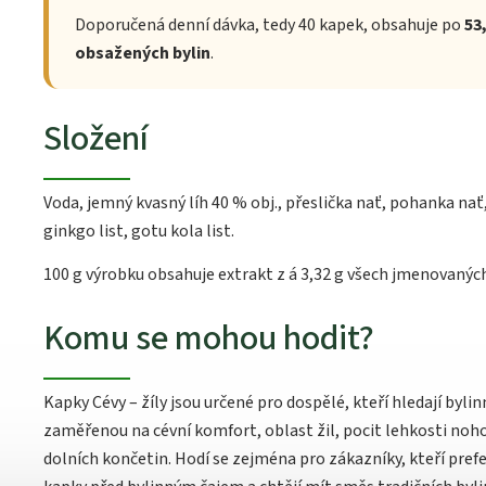
Doporučená denní dávka, tedy 40 kapek, obsahuje po
53
obsažených bylin
.
Složení
Voda, jemný kvasný líh 40 % obj., přeslička nať, pohanka nať,
ginkgo list, gotu kola list.
100 g výrobku obsahuje extrakt z á 3,32 g všech jmenovaných
Komu se mohou hodit?
Kapky Cévy – žíly jsou určené pro dospělé, kteří hledají byl
zaměřenou na cévní komfort, oblast žil, pocit lehkosti noh
dolních končetin. Hodí se zejména pro zákazníky, kteří prefe