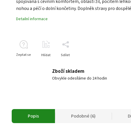
spojovaná s cévním komfortem, oblastí žil, pocitem lehko
nohou a péčí o dolní končetiny. Doplněk stravy pro dospělé
Detailní informace
Zeptat se
Hlídat
Sdílet
Zboží skladem
Obvykle odesíláme do 24 hodin
Popis
Podobné (6)
D