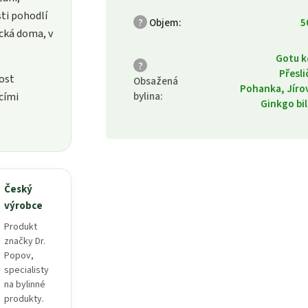
ti pohodlí
?
Objem
:
5
cká doma, v
Gotu k
?
Přesli
ost
Obsažená
Pohanka, Jíro
bylina
:
cími
Ginkgo bi
Český
výrobce
Produkt
značky Dr.
Popov,
specialisty
na bylinné
produkty.