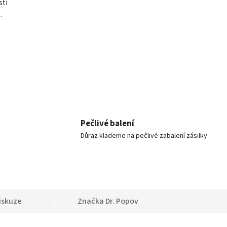
sti
.
Pečlivé balení
Důraz klademe na pečlivé zabalení zásilky
iskuze
Značka
Dr. Popov