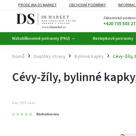
PRODEJNA DS MARKET
OBCHODNÍ PODMÍNKY
INFORMAC
BEZLEPKOVÉ POTRAVINY
BYLINNÉ KAPKY
ČAJE A KÁVA
Zákaznická podpor
+420 735 503 27
Nízkobílkovinné potraviny (PKU)
Bezlepkové potraviny
Domů
Doplňky stravy
Bylinné kapky
Cévy-žíly, 
/
/
/
Cévy-žíly, bylinné kapky
Kód:
POP-5442
Neohodnoceno