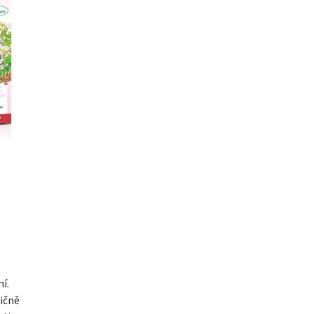
í.
dičně