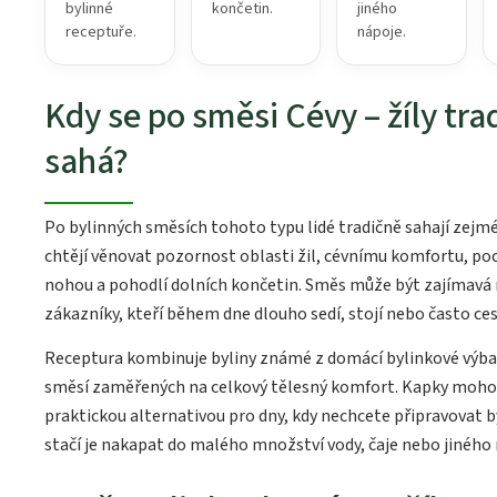
bylinné
končetin.
jiného
receptuře.
nápoje.
Kdy se po směsi Cévy – žíly tra
sahá?
Po bylinných směsích tohoto typu lidé tradičně sahají zejm
chtějí věnovat pozornost oblasti žil, cévnímu komfortu, poc
nohou a pohodlí dolních končetin. Směs může být zajímavá 
zákazníky, kteří během dne dlouho sedí, stojí nebo často ces
Receptura kombinuje byliny známé z domácí bylinkové výbav
směsí zaměřených na celkový tělesný komfort. Kapky moho
praktickou alternativou pro dny, kdy nechcete připravovat by
stačí je nakapat do malého množství vody, čaje nebo jiného 