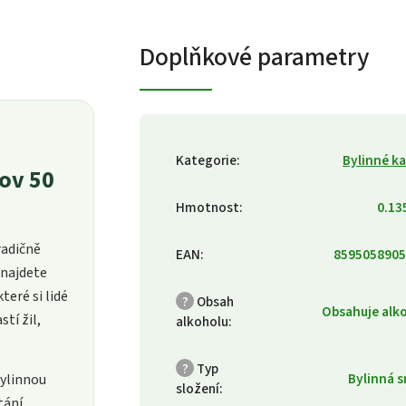
Doplňkové parametry
Kategorie
:
Bylinné k
pov 50
Hmotnost
:
0.13
radičně
EAN
:
8595058905
 najdete
teré si lidé
?
Obsah
Obsahuje alk
tí žil,
alkoholu
:
?
Typ
Bylinná 
bylinnou
složení
:
tání,