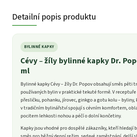
Detailní popis produktu
BYLINNÉ KAPKY
Cévy – žíly bylinné kapky Dr. Po
ml
Bylinné kapky Cévy – žíly Dr. Popov obsahují směs pěti t
používaných bylin v praktické tekuté formě. V receptuře
přesličku, pohanku, jírovec, ginkgo a gotu kolu – byliny, k
v tradičním bylinářství spojují s cévním komfortem, oblas
pocitem lehkosti nohou a péčí o dolní končetiny.
Kapky jsou vhodné pro dospělé zákazníky, kteří hledají 
směs pro běžný denní režim, sedavé zaměstnání, delší s