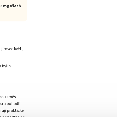
,3 mg všech
 jírovec květ,
 bylin.
innou směs
ou a pohodlí
rují praktické