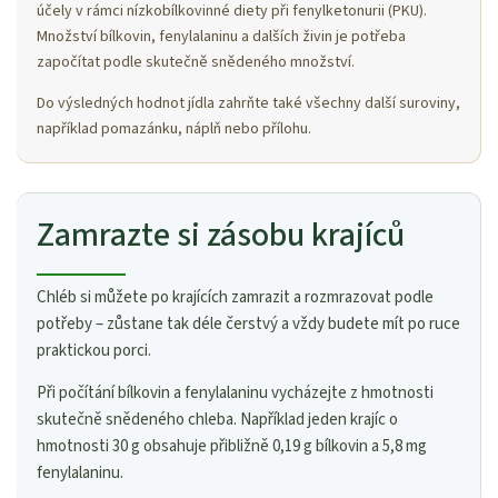
účely v rámci nízkobílkovinné diety při fenylketonurii (PKU).
Množství bílkovin, fenylalaninu a dalších živin je potřeba
započítat podle skutečně snědeného množství.
Do výsledných hodnot jídla zahrňte také všechny další suroviny,
například pomazánku, náplň nebo přílohu.
Zamrazte si zásobu krajíců
Chléb si můžete po krajících zamrazit a rozmrazovat podle
potřeby – zůstane tak déle čerstvý a vždy budete mít po ruce
praktickou porci.
Při počítání bílkovin a fenylalaninu vycházejte z hmotnosti
skutečně snědeného chleba. Například jeden krajíc o
hmotnosti 30 g obsahuje přibližně 0,19 g bílkovin a 5,8 mg
fenylalaninu.