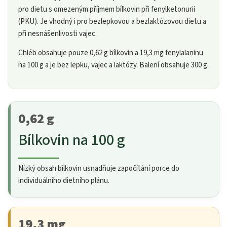
pro dietu s omezeným příjmem bílkovin při fenylketonurii
(PKU). Je vhodný i pro bezlepkovou a bezlaktózovou dietu a
při nesnášenlivosti vajec.
Chléb obsahuje pouze 0,62 g bílkovin a 19,3 mg fenylalaninu
na 100 g a je bez lepku, vajec a laktózy. Balení obsahuje 300 g.
0,62 g
Bílkovin na 100 g
Nízký obsah bílkovin usnadňuje započítání porce do
individuálního dietního plánu.
19,3 mg