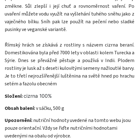
změkne. Sůl zlepší i její chuť a rovnoměrnost vaření. Po
uvaření můžete vodu využít na vyšlehání tuhého sněhu jako z
vaječného bílku. Sníh pak lze použít na pečení nebo sladké
pusinky ve veganské variantě.
Římský hrách se získává z rostliny s názvem cizrna beraní.
Domestikována byla před 7000 lety v oblasti kolem Turecka a
Sýrie. Dnes se převážně pěstuje a používá v Indii. Plodem
rostliny je lusk až s deseti kulovitými semeny nažloutlé barvy.
Je to třetí nejrozšířenější luštěnina na světě hned po hrachu
setém a fazolu obecném
Složení:
cizrna 100%
Obsah balení:
v sáčku, 500 g
Upozornění:
nutriční hodnoty uvedené na tomto webu jsou
pouze orientační. Vždy se řiďte nutričními hodnotami
uvedenými na obalu od výrobce.