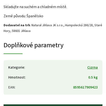
Skladujte na suchém a chladném místě.
Země původu: Španělsko
Dodavatel na trh
: Natural Jihlava JK s.r.o., Humpolecká 286/28, Staré
Hory, 58601 Jihlava
Doplňkové parametry
Kategorie
:
Cizrna
Hmotnost
:
0.5 kg
EAN
:
8595617909423