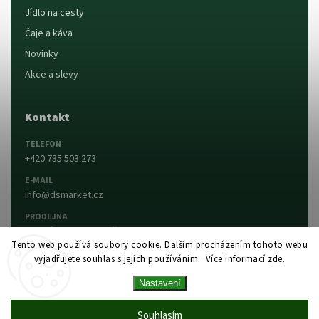
Jídlo na cesty
Čaje a káva
Novinky
Akce a slevy
Kontakt
TELEFON
+420 735 503 273
E-MAIL
info@dsmarket.cz
PRODEJNA
Dlouhá 90, 763 15 Slušovice
Tento web používá soubory cookie. Dalším procházením tohoto webu
vyjadřujete souhlas s jejich používáním.. Více informací
zde
.
Napsat nám
Prodejna a otevírací doba
Nastavení
Vytvořil Shoptet
Copyright 2026
DS MARKET
. Všechna práva
Souhlasím