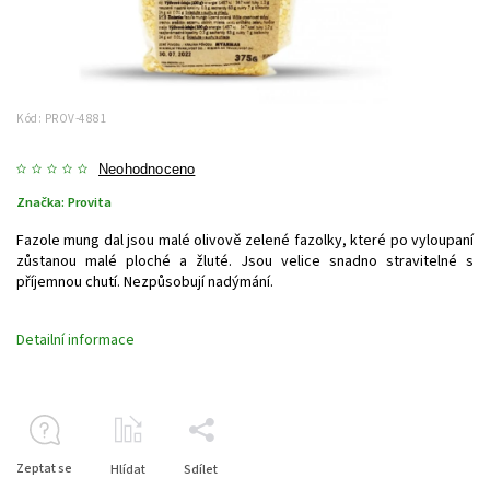
Kód:
PROV-4881
Neohodnoceno
Značka:
Provita
Fazole mung dal jsou malé olivově zelené fazolky, které po vyloupaní
zůstanou malé ploché a žluté. Jsou velice snadno stravitelné s
příjemnou chutí. Nezpůsobují nadýmání.
Detailní informace
Zeptat se
Hlídat
Sdílet