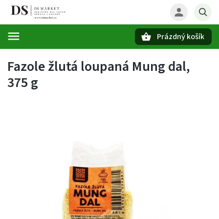
Prázdný košík
Hledat
Fazole žlutá loupaná Mung dal,
375 g