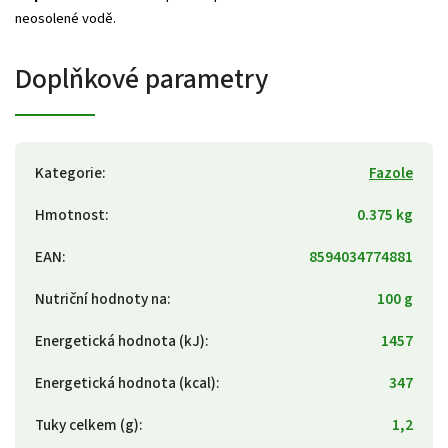
neosolené vodě.
Doplňkové parametry
Kategorie
:
Fazole
Hmotnost
:
0.375 kg
EAN
:
8594034774881
Nutriční hodnoty na
:
100 g
Energetická hodnota (kJ)
:
1457
Energetická hodnota (kcal)
:
347
Tuky celkem (g)
:
1,2