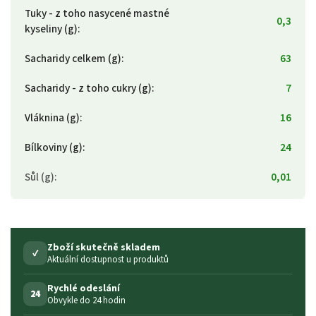
Tuky - z toho nasycené mastné
0,3
kyseliny (g)
:
Sacharidy celkem (g)
:
63
Sacharidy - z toho cukry (g)
:
7
Vláknina (g)
:
16
Bílkoviny (g)
:
24
Sůl (g)
:
0,01
Zboží skutečně skladem
✓
Aktuální dostupnost u produktů
Rychlé odeslání
24
Obvykle do 24 hodin