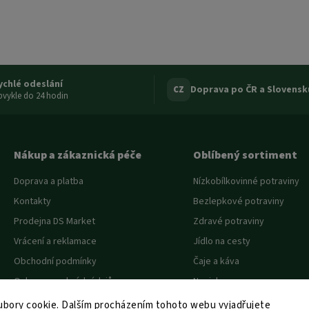
ychlé odeslání
Doprava po ČR a Slovensk
CZ
vykle do 24 hodin
Nákup a zákaznická péče
Oblíbený sortiment
Doprava a platba
Nízkobílkovinné potraviny
Kontakty
Bezlepkové potraviny
Prodejna DS Market
Zdravé potraviny
Vrácení a reklamace
Jídlo na cesty
Obchodní podmínky
Čaje a káva
Ochrana osobních údajů
Novinky
Akce a slevy
bory cookie. Dalším procházením tohoto webu vyjadřujete