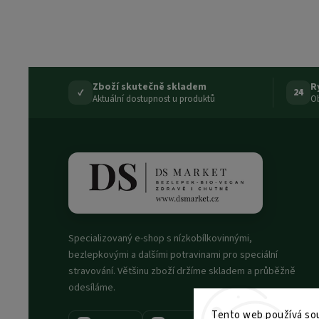
Zboží skutečně skladem
R
✓
24
Aktuální dostupnost u produktů
Ob
Specializovaný e-shop s nízkobílkovinnými,
bezlepkovými a dalšími potravinami pro speciální
stravování. Většinu zboží držíme skladem a průběžně
odesíláme.
Tento web používá sou