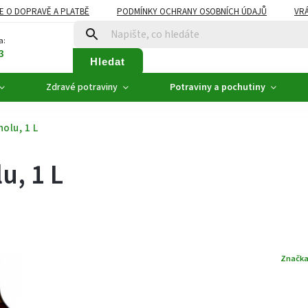
E O DOPRAVĚ A PLATBĚ
PODMÍNKY OCHRANY OSOBNÍCH ÚDAJŮ
VRÁ
ZDRAVÉ POTRAVINY
NOVINKY
AKCE, SLEVY
VÝPRODEJ
a:
3
Hledat
Zdravé potraviny
Potraviny a pochutiny
olu, 1 L
u, 1 L
Značk