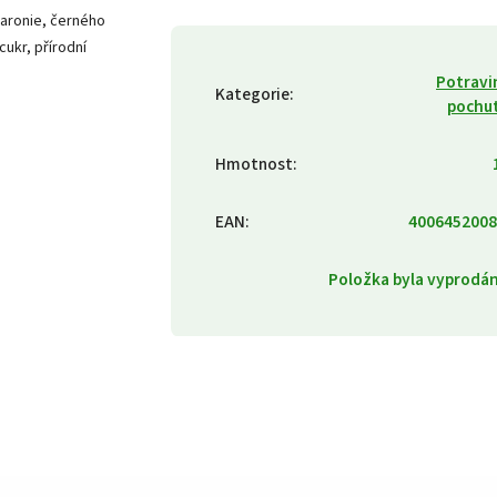
 aronie, černého
cukr, přírodní
Potravi
Kategorie
:
pochu
Hmotnost
:
EAN
:
4006452008
Položka byla vyprod