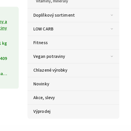
Vitamíny, minerály
Doplňkový sortiment
ny a
tiny
LOW CARB
Fitness
1 kg
Vegan potraviny
409
Chlazené výrobky
ána…
Novinky
Akce, slevy
Výprodej