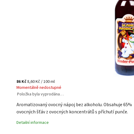
86 Kč
8,60 Kč / 100 ml
Momentálně nedostupné
Položka byla vyprodána…
Aromatizovaný ovocný nápoj bez alkoholu. Obsahuje 65%
ovocných šťáv z ovocných koncentrátů s příchutí punče.
Detailní informace