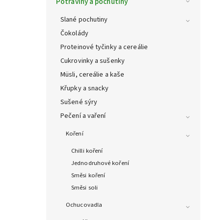
Potraviny a pochutiny
Slané pochutiny
Čokolády
Proteinové tyčinky a cereálie
Cukrovinky a sušenky
Müsli, cereálie a kaše
Křupky a snacky
Sušené sýry
Pečení a vaření
Koření
Chilli koření
Jednodruhové koření
Směsi koření
Směsi soli
Ochucovadla