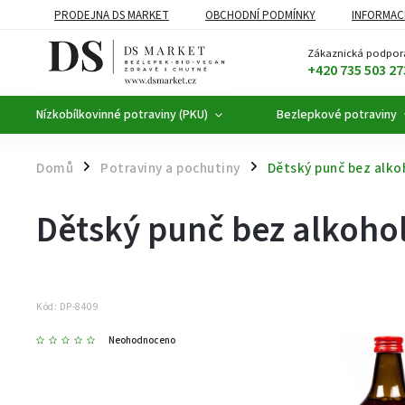
PRODEJNA DS MARKET
OBCHODNÍ PODMÍNKY
INFORMAC
BEZLEPKOVÉ POTRAVINY
BYLINNÉ KAPKY
ČAJE A KÁVA
Zákaznická podpor
+420 735 503 27
Nízkobílkovinné potraviny (PKU)
Bezlepkové potraviny
Domů
Potraviny a pochutiny
Dětský punč bez alkoh
/
/
Dětský punč bez alkohol
Kód:
DP-8409
Neohodnoceno