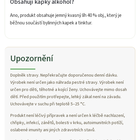
Obsahují kapky alkohol?
Ano, produkt obsahuje jemný kvasný líh 40 % obj., který je
běžnou součástí bylinných kapek a tinktur.
Upozornění
Doplněk stravy. Nepřekračujte doporučenou denní dávku.
Výrobek není určen jako náhrada pestré stravy. Výrobek není
určen pro děti, těhotné a kojící ženy. Uchovávejte mimo dosah
dětí. Před použitím protřepejte, lehký zákal není na závadu.
Uchovávejte v suchu při teplotě 5–25 °C.
Produkt není léčivý přípravek a není určen k léčbě nachlazení,
chřipky, infekcí, zánětů, bolesti v krku, autoimunitních potíží,
oslabené imunity ani jiných zdravotních stavů.