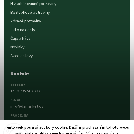
Nízkobílkovinné potraviny
Bezlepkové potraviny
Zdravé potraviny
Jídlo na cesty
Čaje a káva
Novinky
Akce a slevy
Kontakt
TELEFON
+420 735 503 273
E-MAIL
info@dsmarket.cz
PRODEJNA
Dlouhá 90, 763 15 Slušovice
Tento web používá soubory cookie. Dalším procházením tohoto webu
vyjadřujete souhlas s jejich používáním.. Více informací
zde
.