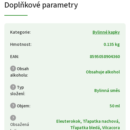
Doplňkové parametry
Kategorie
:
Bylinné kapky
Hmotnost
:
0.135 kg
EAN
:
8595058904360
?
Obsah
Obsahuje alkohol
alkoholu
:
?
Typ
Bylinná směs
složení
:
?
Objem
:
50 ml
?
Eleuterokok, Třapatka nachová,
Obsažená
Třapatka bledá, Vilcacora