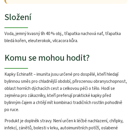
Složení
Voda, jemný kvasný líh 40 % obj., třapatka nachová nať, třapatka
bledá kořen, eleuterokok, vilcacora kůra.
Komu se mohou hodit?
Kapky Echinafit – imunita jsou určené pro dospělé, kteří hledají
bylinnou směs pro chladnější období, přirozenou obranyschopnost,
oblast horních dýchacích cest a celkovou péči o tělo. Hodí se
zejména pro zákazníky, kteří preferují praktické kapky před
bylinným čajem a chtějí mít kombinaci tradičních rostlin pohodlně
po ruce.
Produkt je doplněk stravy. Není určen k léčbě nachlazení, chřipky,
infekcí, zánětů, bolesti v krku, autoimunitních potíží, oslabené