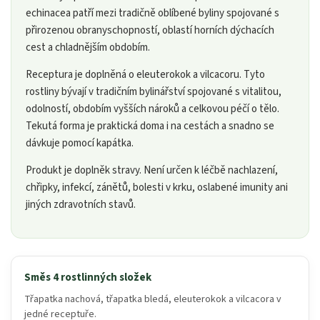
echinacea patří mezi tradičně oblíbené byliny spojované s
přirozenou obranyschopností, oblastí horních dýchacích
cest a chladnějším obdobím.
Receptura je doplněná o eleuterokok a vilcacoru. Tyto
rostliny bývají v tradičním bylinářství spojované s vitalitou,
odolností, obdobím vyšších nároků a celkovou péčí o tělo.
Tekutá forma je praktická doma i na cestách a snadno se
dávkuje pomocí kapátka.
Produkt je doplněk stravy. Není určen k léčbě nachlazení,
chřipky, infekcí, zánětů, bolesti v krku, oslabené imunity ani
jiných zdravotních stavů.
Směs 4 rostlinných složek
Třapatka nachová, třapatka bledá, eleuterokok a vilcacora v
jedné receptuře.