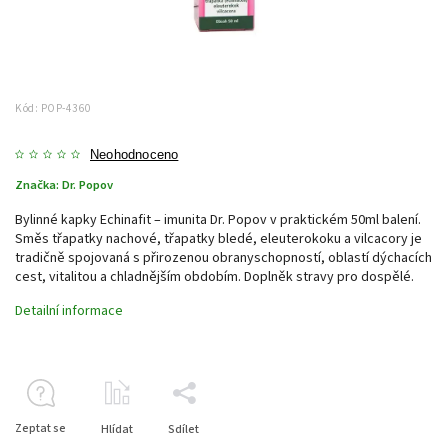
Kód:
POP-4360
Neohodnoceno
Značka:
Dr. Popov
Bylinné kapky Echinafit – imunita Dr. Popov v praktickém 50ml balení.
Směs třapatky nachové, třapatky bledé, eleuterokoku a vilcacory je
tradičně spojovaná s přirozenou obranyschopností, oblastí dýchacích
cest, vitalitou a chladnějším obdobím. Doplněk stravy pro dospělé.
Detailní informace
Zeptat se
Hlídat
Sdílet