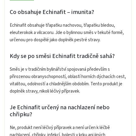
Co obsahuje Echinafit – imunita?
Echinafit obsahuje třapatku nachovou, třapatku bledou,
eleuterokok a vilcacoru. Jde o bylinnou směs v tekuté formě,
určenou pro dospělé jako doplněk pestré stravy.
Kdy se po směsi Echinafit tradičně sahá?
Směs je v tradičním bylinářství spojovaná především s
přirozenou obranyschopností, oblastí horních dýchacích cest,
vitalitou, odolností a chladnějším obdobím. Tento produkt je
doplněk stravy, nikoli léčivý přípravek.
Je Echinafit určený na nachlazení nebo
chřipku?
Ne, produkt není léčivý přípravek a není určen k léčbě
nachlazení, chřipky, infekcí, bolesti v krku ani jiných