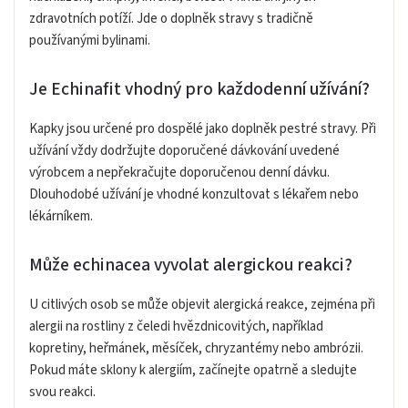
zdravotních potíží. Jde o doplněk stravy s tradičně
používanými bylinami.
Je Echinafit vhodný pro každodenní užívání?
Kapky jsou určené pro dospělé jako doplněk pestré stravy. Při
užívání vždy dodržujte doporučené dávkování uvedené
výrobcem a nepřekračujte doporučenou denní dávku.
Dlouhodobé užívání je vhodné konzultovat s lékařem nebo
lékárníkem.
Může echinacea vyvolat alergickou reakci?
U citlivých osob se může objevit alergická reakce, zejména při
alergii na rostliny z čeledi hvězdnicovitých, například
kopretiny, heřmánek, měsíček, chryzantémy nebo ambrózii.
Pokud máte sklony k alergiím, začínejte opatrně a sledujte
svou reakci.