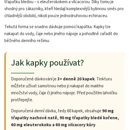
třapatku bledou – s eleuterokokem a vilcacorou. Díky tomu je
vhodný pro zákazníky, kteří hledají komplexnější bylinnou směs pro
chladnější období, nikoli pouze jednodruhovou echinaceu.
Tekutá forma se snadno dávkuje pomocí kapátka. Kapky lze
nakapat do vody, čaje nebo jiného nápoje a pohodlně zařadit do
běžného denního režimu.
Jak kapky používat?
Doporučené dávkování je
3× denně 20 kapek
. Tinkturu
můžete užívat samotnou nebo ji nakapat do malého
množství vody, čaje či jiného nápoje. Před použitím lahvičku
protřepejte.
Doporučená denní dávka, tedy 60 kapek, obsahuje
90 mg
třapatky nachové natě, 90 mg třapatky bledé kořene,
60 mg eleuterokoku a 60 mg vilcacory kůry
.