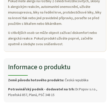
Pokud máte alergii na rostliny z čeledi hvězdnicovitých, sklony
k alergickým reakcím, autoimunitní onemocnění, užíváte
imunosupresiva, léky na ředění krve, protidestičkové léky, léky
na krevní tlak nebo jiné pravidelné přípravky, poraďte se před
použitím s lékařem nebo lékárníkem.
U citlivějších osob se může objevit zažívací diskomfort nebo
alergická reakce. Pokud produkt užíváte poprvé, začněte
opatrně a sledujte svou snášenlivost.
Informace o produktu
Země původu hotového produktu:
Česká republika
Potravinářský podnik - dodavatel na trh:
Dr.Popov s.r.o.,
Plzeňská 857, Planá, PSČ 348 15