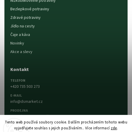
Nízkobílkovinné potraviny
Bezlepkové potraviny
Zdravé potraviny
Jídlo na cesty
Čaje a káva
Novinky
Akce a slevy
Kontakt
TELEFON
+420 735 503 273
E-MAIL
info@dsmarket.cz
PRODEJNA
Dlouhá 90, 763 15 Slušovice
Tento web používá soubory cookie. Dalším procházením tohoto webu
vyjadřujete souhlas s jejich používáním.. Více informací
zde
.
Napsat nám
Prodejna a otevírací doba