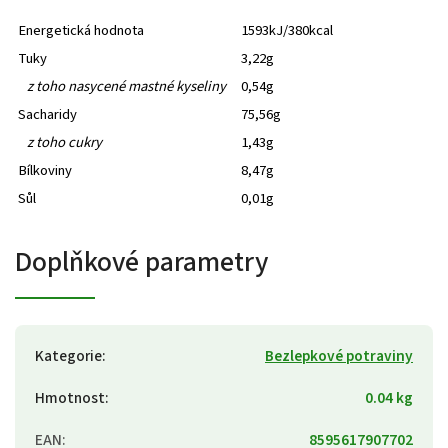
Energetická hodnota
1593kJ/380kcal
Tuky
3,22g
z toho nasycené mastné kyseliny
0,54g
Sacharidy
75,56g
z toho cukry
1,43g
Bílkoviny
8,47g
Sůl
0,01g
Doplňkové parametry
Kategorie
:
Bezlepkové potraviny
Hmotnost
:
0.04 kg
EAN
:
8595617907702