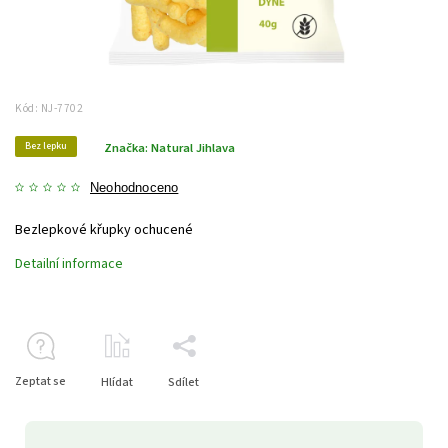
Kód:
NJ-7702
Bez lepku
Značka:
Natural Jihlava
Neohodnoceno
Bezlepkové křupky ochucené
Detailní informace
Zeptat se
Hlídat
Sdílet