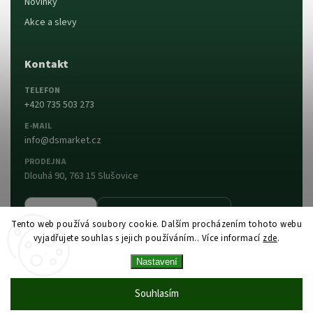
Novinky
Akce a slevy
Kontakt
TELEFON
+420 735 503 273
E-MAIL
info@dsmarket.cz
PRODEJNA
Dlouhá 90, 763 15 Slušovice
Napsat nám
Prodejna a otevírací doba
Tento web používá soubory cookie. Dalším procházením tohoto webu
vyjadřujete souhlas s jejich používáním.. Více informací
zde
.
Vytvořil Shoptet
Copyright 2026
DS MARKET
. Všechna práva
Nastavení
vyhrazena.
Upravit nastavení cookies
Vytvořil
Shoptet
| Design
Shoptak.cz
Souhlasím