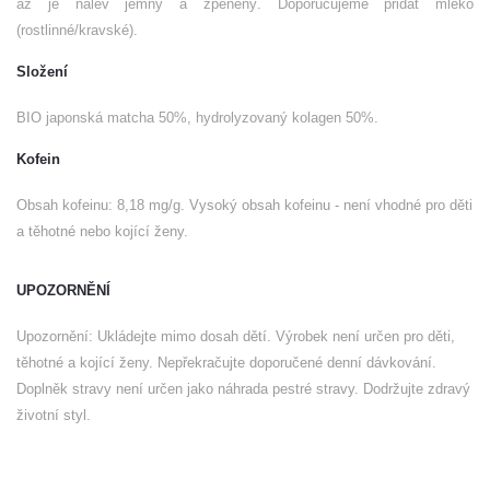
až je nálev jemný a zpěněný. Doporučujeme přidat mléko
(rostlinné/kravské).
Složení
BIO japonská matcha 50%, hydrolyzovaný kolagen 50%.
Kofein
Obsah kofeinu: 8,18 mg/g. Vysoký obsah kofeinu - není vhodné pro děti
a těhotné nebo kojící ženy.
UPOZORNĚNÍ
Upozornění: Ukládejte mimo dosah dětí. Výrobek není určen pro děti,
těhotné a kojící ženy. Nepřekračujte doporučené denní dávkování.
Doplněk stravy není určen jako náhrada pestré stravy. Dodržujte zdravý
životní styl.