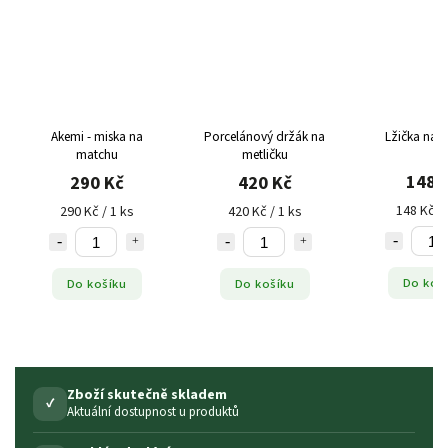
Akemi - miska na
Porcelánový držák na
Lžička na 
matchu
metličku
148 
290 Kč
420 Kč
148 Kč / 
290 Kč / 1 ks
420 Kč / 1 ks
Do koš
Do košíku
Do košíku
Zboží skutečně skladem
✓
Aktuální dostupnost u produktů