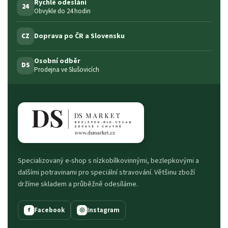
Rychlé odeslání
24
Obvykle do 24 hodin
Doprava po ČR a Slovensku
CZ
Osobní odběr
DS
Prodejna ve Slušovicích
Specializovaný e-shop s nízkobílkovinnými, bezlepkovými a
dalšími potravinami pro speciální stravování. Většinu zboží
držíme skladem a průběžně odesíláme.
Facebook
Instagram
f
◎