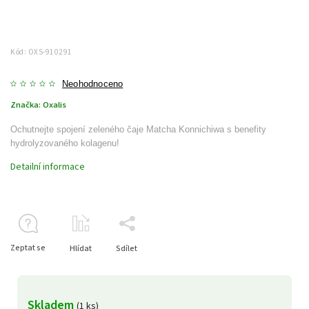
Kód:
OXS-910291
Neohodnoceno
Značka:
Oxalis
Ochutnejte spojení zeleného čaje Matcha Konnichiwa s benefity
hydrolyzovaného kolagenu!
Detailní informace
Zeptat se
Hlídat
Sdílet
Skladem
(1 ks)