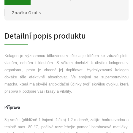
Značka
Oxalis
Detailní popis produktu
Kolagen je významnou bílkovinou v těle a je klíčem ke zdravé pleti,
vlasům, nehtům i kloubům. S věkem dochází k úbytku kolagenu v
organismu, proto je vhodné jej doplňovat. Hydrolyzovaný kolagen
dokáže tělo efektivně absorbovat. Ve spojení se superpotravinou
matcha, která má skvělé antioxidační účinky tvoří skvělou dvojku, která
přispívá k podpoře vaší krásy a vitality.
Příprava
3g směsi (přibližně 1 čajová lžička) 1-2 x denně, zalijte horkou vodou o
teplotě max. 80 °C, pečlivě rozmíchejte pomocí bambusové metličky,