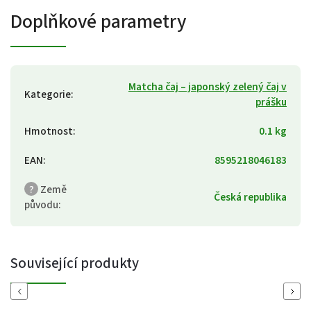
Doplňkové parametry
Matcha čaj – japonský zelený čaj v
Kategorie
:
prášku
Hmotnost
:
0.1 kg
EAN
:
8595218046183
?
Země
Česká republika
původu
:
Související produkty
Previous
Next