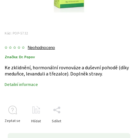
Kód:
POP-5732
Neohodnoceno
Značka:
Dr. Popov
Ke zklidnění, hormonální rovnováze a duševní pohodě (díky
meduňce, levanduli a třezalce). Doplněk stravy.
Detailní informace
Zeptat se
Hlídat
Sdílet