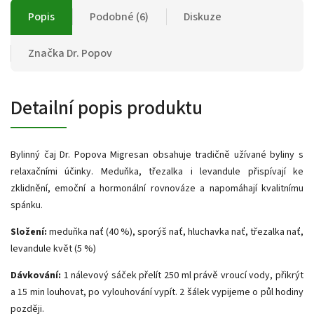
Popis
Podobné (6)
Diskuze
Značka
Dr. Popov
Detailní popis produktu
Bylinný čaj Dr. Popova Migresan obsahuje tradičně užívané byliny s
relaxačními účinky. Meduňka, třezalka i levandule přispívají ke
zklidnění, emoční a hormonální rovnováze a napomáhají kvalitnímu
spánku.
Složení:
meduňka nať (40 %), sporýš nať, hluchavka nať, třezalka nať,
levandule květ (5 %)
Dávkování:
1 nálevový sáček přelít 250 ml právě vroucí vody, přikrýt
a 15 min louhovat, po vylouhování vypít. 2 šálek vypijeme o půl hodiny
později.