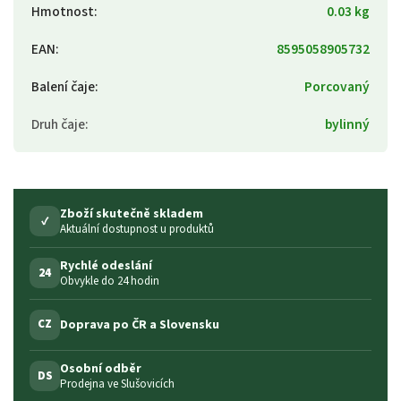
Hmotnost
:
0.03 kg
EAN
:
8595058905732
Balení čaje
:
Porcovaný
Druh čaje
:
bylinný
Zboží skutečně skladem
✓
Aktuální dostupnost u produktů
Rychlé odeslání
24
Obvykle do 24 hodin
Doprava po ČR a Slovensku
CZ
Osobní odběr
DS
Prodejna ve Slušovicích