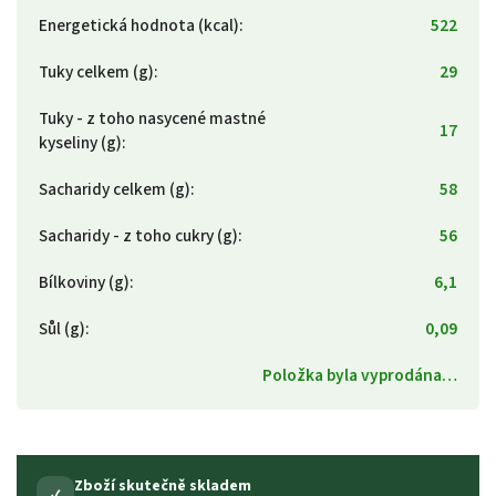
Energetická hodnota (kcal)
:
522
Tuky celkem (g)
:
29
Tuky - z toho nasycené mastné
17
kyseliny (g)
:
Sacharidy celkem (g)
:
58
Sacharidy - z toho cukry (g)
:
56
Bílkoviny (g)
:
6,1
Sůl (g)
:
0,09
Položka byla vyprodána…
Zboží skutečně skladem
✓