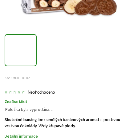
Kód:
MIXIT-8182
Neohodnoceno
Značka:
Mixit
Položka byla vyprodána…
Skutečné banány, bez umělých banánových aromat
s p
octivou
vrstvou čokolády.
Vždy křupavé plody.
Detailní informace