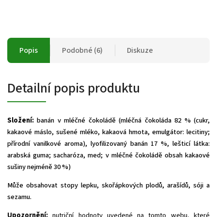
Popis
Podobné (6)
Diskuze
Detailní popis produktu
Složení:
banán v mléčné čokoládě (mléčná čokoláda 82 % (cukr,
kakaové máslo, sušené mléko,
kakaová hmota, emulgátor: lecitiny;
přírodní vanilkové aroma), lyofilizovaný banán 17 %, lešticí látka:
arabská guma; sacharóza, med; v mléčné čokoládě obsah kakaové
sušiny nejméně 30 %)
Může obsahovat stopy lepku, skořápkových plodů, arašídů, sóji a
sezamu.
Upozornění:
nutriční hodnoty uvedené na tomto webu, které