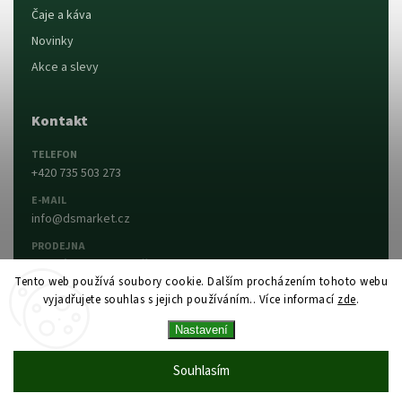
Čaje a káva
Novinky
Akce a slevy
Kontakt
TELEFON
+420 735 503 273
E-MAIL
info@dsmarket.cz
PRODEJNA
Dlouhá 90, 763 15 Slušovice
Tento web používá soubory cookie. Dalším procházením tohoto webu
vyjadřujete souhlas s jejich používáním.. Více informací
zde
.
Napsat nám
Prodejna a otevírací doba
Nastavení
Vytvořil Shoptet
Copyright 2026
DS MARKET
. Všechna práva
Souhlasím
vyhrazena.
Upravit nastavení cookies
Vytvořil
Shoptet
| Design