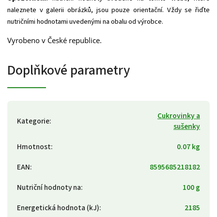
naleznete v galerii obrázků, jsou pouze orientační. Vždy se řiďte
nutričními hodnotami uvedenými na obalu od výrobce.
Vyrobeno v České republice.
Doplňkové parametry
Cukrovinky a
Kategorie
:
sušenky
Hmotnost
:
0.07 kg
EAN
:
8595685218182
Nutriční hodnoty na
:
100 g
Energetická hodnota (kJ)
:
2185