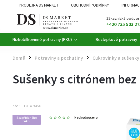
PRODEJNA DS MARKET
OBCHODNÍ PODMÍNKY
INFORMAC
BEZLEPKOVÉ POTRAVINY
BYLINNÉ KAPKY
ČAJE A KÁVA
Zákaznická podpor
+420 735 503 27
Nízkobílkovinné potraviny (PKU)
Bezlepkové potraviny
Domů
Potraviny a pochutiny
Cukrovinky a sušenky
/
/
Sušenky s citrónem bez 
Kód:
FITOLA-9456
Neohodnoceno
Bez přidaného
cukru