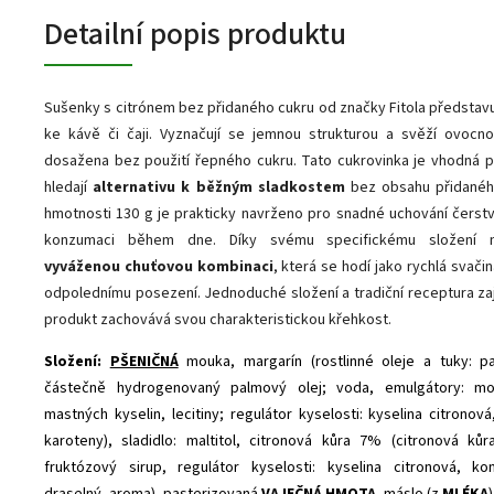
Detailní popis produktu
Sušenky s citrónem bez přidaného cukru od značky Fitola představuj
ke kávě či čaji. Vyznačují se jemnou strukturou a svěží ovocno
dosažena bez použití řepného cukru. Tato cukrovinka je vhodná p
hledají
alternativu k běžným sladkostem
bez obsahu přidaného
hmotnosti 130 g je prakticky navrženo pro snadné uchování čerst
konzumaci během dne. Díky svému specifickému složení n
vyváženou chuťovou kombinaci
, která se hodí jako rychlá svač
odpolednímu posezení. Jednoduché složení a tradiční receptura zaji
produkt zachovává svou charakteristickou křehkost.
Složení:
PŠENIČNÁ
mouka, margarín (rostlinné oleje a tuky: p
částečně hydrogenovaný palmový olej; voda, emulgátory: mon
mastných kyselin, lecitiny; regulátor kyselosti: kyselina citronov
karoteny), sladidlo: maltitol, citronová kůra 7% (citronová kůr
fruktózový sirup, regulátor kyselosti: kyselina citronová, ko
draselný, aroma), pasterizovaná
VAJEČNÁ HMOTA
, máslo (z
MLÉKA