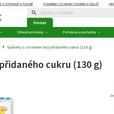
E O DOPRAVĚ A PLATBĚ
PODMÍNKY OCHRANY OSOBNÍCH ÚDAJŮ
VRÁ
ZDRAVÉ POTRAVINY
NOVINKY
AKCE, SLEVY
VÝPRODEJ
a:
3
Hledat
Zdravé potraviny
Potraviny a pochutiny
Sušenky s citrónem bez přidaného cukru (130 g)
/
přidaného cukru (130 g)
Zn