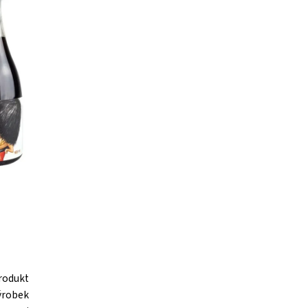
odukt
ýrobek