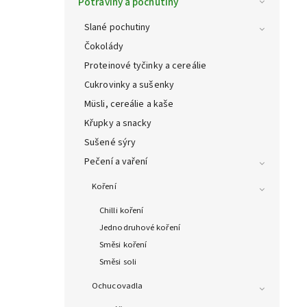
Potraviny a pochutiny
Slané pochutiny
Čokolády
Proteinové tyčinky a cereálie
Cukrovinky a sušenky
Müsli, cereálie a kaše
Křupky a snacky
Sušené sýry
Pečení a vaření
Koření
Chilli koření
Jednodruhové koření
Směsi koření
Směsi soli
Ochucovadla