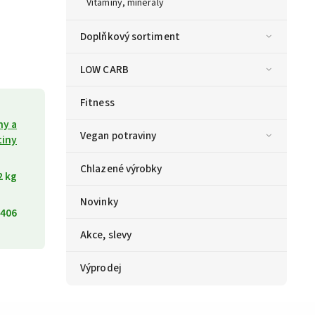
Vitamíny, minerály
Doplňkový sortiment
LOW CARB
Fitness
ny a
Vegan potraviny
tiny
Chlazené výrobky
2 kg
Novinky
406
Akce, slevy
Výprodej