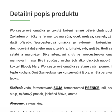
Detailní popis produktu
Worcesterová omáčka je tekuté koření jemně pálivé chuti pochá
Základem omáčky je fermentovaná sója, ocet, melasa, česnek, zá
další přísady. Worcesterová omáčka je výborným kořenící
dochucování dušeného masa, zvěřiny, bifteků, ryb, guláše. Hodí 
salátů a majonézy. Díky intenzivní chuti je worcesterová o
marinování masa. Bývá součástí míchaných alkoholických nápojů 
koktejl Bloody Mary. Worcesterová omáčka se stane vašim pomocn
teplé kuchyni. Omáčka neobsahuje konzervační látky, umělá barviva 
lepku.
Složení:
voda, fermentovaná
SÓJA
, fermentovaná
PŠENICE
, sůl, oc
sirup, rajčatový protlak, jablečná šťáva, aroma
Alergeny:
zvýrazněny.