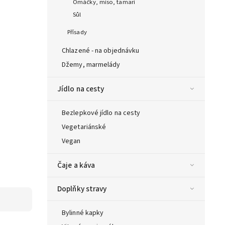
Omáčky, miso, tamari
Sůl
Přísady
Chlazené - na objednávku
Džemy, marmelády
Jídlo na cesty
Bezlepkové jídlo na cesty
Vegetariánské
Vegan
Čaje a káva
Doplňky stravy
Bylinné kapky