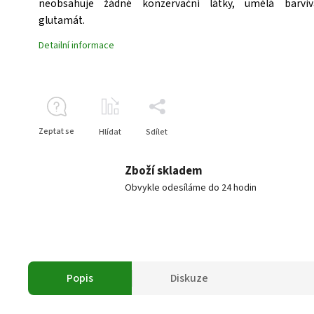
neobsahuje žádné konzervační látky, umělá barvi
glutamát.
Detailní informace
Zeptat se
Hlídat
Sdílet
Zboží skladem
Obvykle odesíláme do 24 hodin
Popis
Diskuze