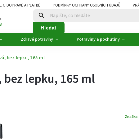
E O DOPRAVĚ A PLATBĚ
PODMÍNKY OCHRANY OSOBNÍCH ÚDAJŮ
VRÁ
ZDRAVÉ POTRAVINY
NOVINKY
AKCE, SLEVY
VÝPRODEJ
a:
3
Hledat
Zdravé potraviny
Potraviny a pochutiny
, bez lepku, 165 ml
bez lepku, 165 ml
Značka