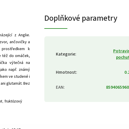
Doplňkové parametry
zející z Anglie.
zvor, ančovičky a
m prostředkem k
Potravi
Kategorie
:
se též do omáček,
pochu
máčka výtečná na
jako např. známý
Hmotnost
:
0.
íkem ve studené i
ani glutamát. Bez
EAN
:
8594065960
et, fruktózový