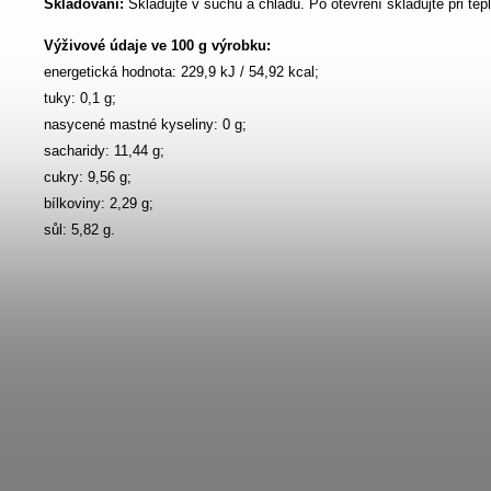
Skladování:
Skladujte v suchu a chladu. Po otevření skladujte při tep
Výživové údaje ve 100 g výrobku:
energetická hodnota: 229,9 kJ / 54,92 kcal;
tuky: 0,1 g;
nasycené mastné kyseliny: 0 g;
sacharidy: 11,44 g;
cukry: 9,56 g;
bílkoviny: 2,29 g;
sůl: 5,82 g.