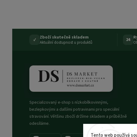
Zboží skutečně skladem
R
✓
24
Aktuální dostupnost u produktů
Ob
Specializovaný e-shop s nízkobílkovinnými,
bezlepkovými a dalšími potravinami pro speciální
stravování. Většinu zboží držíme skladem a průběžně
odesíláme.
Tento web používá sou