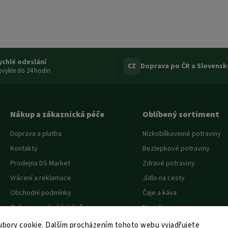
ychlé odeslání
Doprava po ČR a Slovensk
CZ
vykle do 24 hodin
Nákup a zákaznická péče
Oblíbený sortiment
Doprava a platba
Nízkobílkovinné potraviny
Kontakty
Bezlepkové potraviny
Prodejna DS Market
Zdravé potraviny
Vrácení a reklamace
Jídlo na cesty
Obchodní podmínky
Čaje a káva
Ochrana osobních údajů
Novinky
Akce a slevy
bory cookie. Dalším procházením tohoto webu vyjadřujete