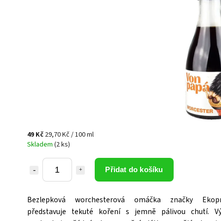
49 Kč
29,70 Kč / 100 ml
Skladem
(2 ks)
Přidat do košíku
Bezlepková worchesterová omáčka značky Ekopr
představuje tekuté koření s jemně pálivou chutí. V