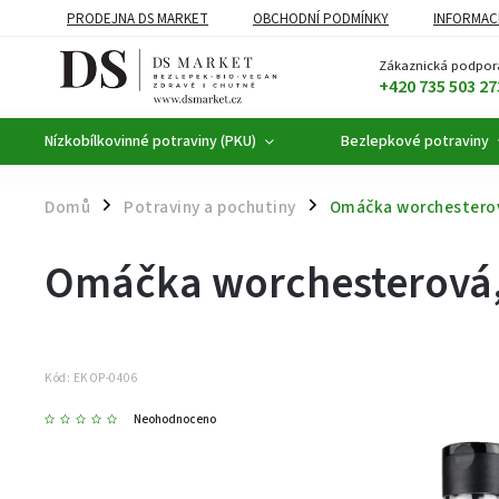
PRODEJNA DS MARKET
OBCHODNÍ PODMÍNKY
INFORMAC
BEZLEPKOVÉ POTRAVINY
BYLINNÉ KAPKY
ČAJE A KÁVA
Zákaznická podpor
+420 735 503 27
Nízkobílkovinné potraviny (PKU)
Bezlepkové potraviny
Domů
Potraviny a pochutiny
Omáčka worchesterová
/
/
Omáčka worchesterová, 
Kód:
EKOP-0406
Neohodnoceno