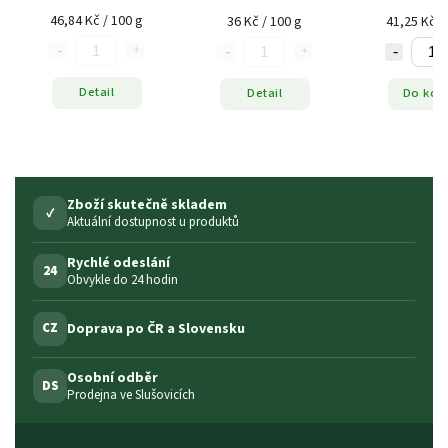
46,84 Kč / 100 g
36 Kč / 100 g
41,25 Kč /
Detail
Detail
Do koš
Zboží skutečně skladem
✓
Aktuální dostupnost u produktů
Rychlé odeslání
24
Obvykle do 24 hodin
Doprava po ČR a Slovensku
CZ
Osobní odběr
DS
Prodejna ve Slušovicích