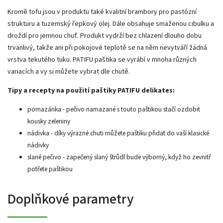
Kromě tofu jsou v produktu také kvalitní brambory pro pastózní
strukturu a tuzemský řepkový olej. Dále obsahuje smaženou cibulku a
droždí pro jemnou chuť. Produkt vydrží bez chlazení dlouho dobu
trvanlivý, takže ani při pokojové teplotě se na něm nevytváří žádná
vrstva tekutého tuku. PATIFU paštika se vyrábí v mnoha různých
variacích a vy si můžete vybrat dle chutě.
Tipy a recepty na použití paštiky PATIFU delikates:
pomazánka - pečivo namazané s touto paštikou stačí ozdobit
kousky zeleniny
nádivka - díky výrazné chuti můžete paštiku přidat do vaší klasické
nádivky
slané pečivo - zapečený slaný štrůdl bude výborný, když ho zevnitř
potřete paštikou
Doplňkové parametry