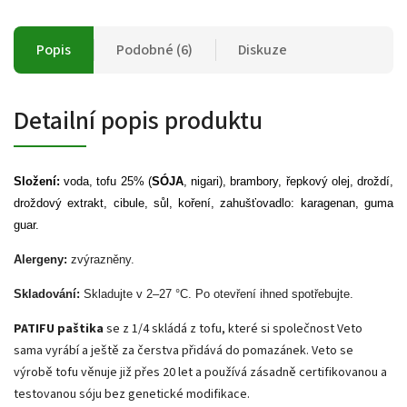
Popis
Podobné (6)
Diskuze
Detailní popis produktu
Složení:
voda, tofu 25% (
SÓJA
, nigari), brambory, řepkový olej, droždí,
droždový extrakt, cibule, sůl, koření, zahušťovadlo: karagenan, guma
guar.
Alergeny:
zvýrazněny.
Skladování:
Skladujte v 2–27 °C. Po otevření ihned spotřebujte.
PATIFU paštika
se z 1/4 skládá z tofu, které si společnost Veto
sama vyrábí a ještě za čerstva přidává do pomazánek. Veto se
výrobě tofu věnuje již přes 20 let a používá zásadně certifikovanou a
testovanou sóju bez genetické modifikace.