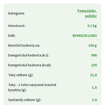
Pomazánky,
Kategorie
:
paštiky
Hmotnost
:
0.1 kg
EAN
:
8594010512063
Nutriční hodnoty na
:
100 g
Energetická hodnota (kJ)
:
996
Energetická hodnota (kcal)
:
239
Tuky celkem (g)
:
22,8
Tuky - z toho nasycené mastné
1,6
kyseliny (g)
:
Sacharidy celkem (g)
:
3,8