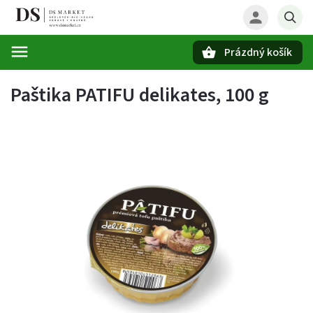
Prázdný košík
Hledat
Paštika PATIFU delikates, 100 g