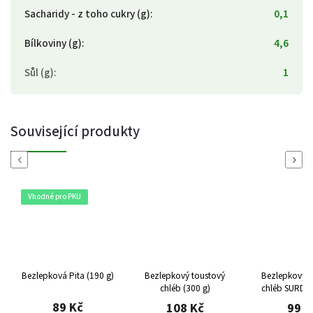
Sacharidy - z toho cukry (g)
:
0,1
Bílkoviny (g)
:
4,6
Sůl (g)
:
1
Související produkty
Previous
Next
Vhodné pro PKU
Bezlepková Pita (190 g)
Bezlepkový toustový
Bezlepkový kváskový
chléb (300 g)
chléb SURD
(240 g
89 Kč
108 Kč
99 K