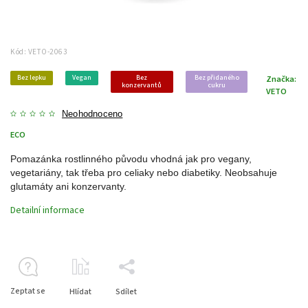
Kód:
VETO-2063
Bez lepku
Vegan
Bez
Bez přidaného
Značka:
konzervantů
cukru
VETO
Neohodnoceno
ECO
Pomazánka rostlinného původu vhodná jak pro vegany,
vegetariány, tak třeba pro celiaky nebo diabetiky. Neobsahuje
glutamáty ani konzervanty.
Detailní informace
Zeptat se
Hlídat
Sdílet