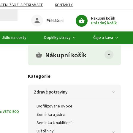
CENÍ ZBOŽÍ A REKLAMACE
KONTAKTY
DOPLŇKOVÝ SORTIMENT
Nákupní košík
Přihlášení
Prázdný košík
Jídlo na cesty
Doplňky stravy
Čaje a káva
Nákupní košík
Kategorie
Zdravé potraviny
Lyofilizované ovoce
a:
VETO ECO
Semínka a jádra
Semínka k naklíčení
Luštěniny