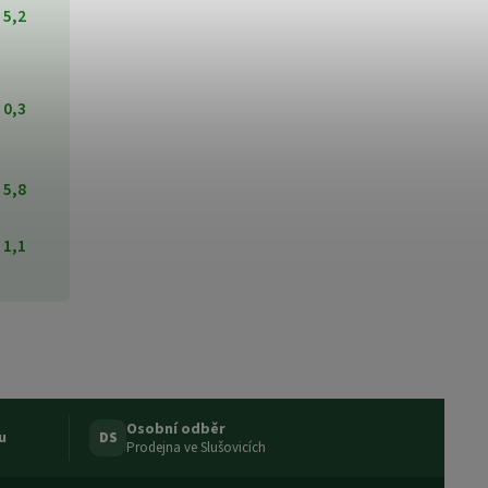
5,2
0,3
5,8
1,1
Osobní odběr
u
DS
Prodejna ve Slušovicích