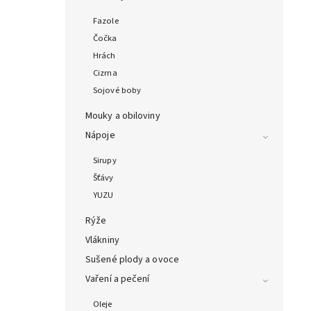
Fazole
Čočka
Hrách
Cizrna
Sojové boby
Mouky a obiloviny
Nápoje
Sirupy
Šťávy
YUZU
Rýže
Vlákniny
Sušené plody a ovoce
Vaření a pečení
Oleje