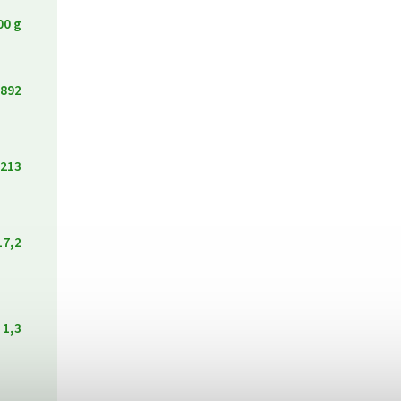
00 g
892
213
17,2
1,3