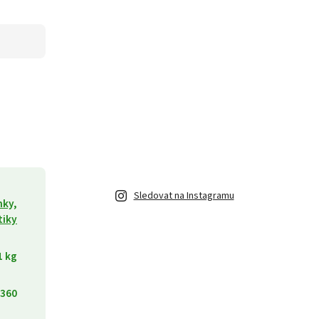
Sledovat na Instagramu
ky,
tiky
1 kg
360