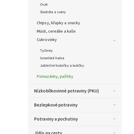
Ocet
Sladidla a cukry
Chipsy, křupky a snacky
Müsli, cereálie a kaše
Cukrovinky
Tyčinky
Izraelská halva
Jablečné trubičky a kuličky
Pomazánky, paštiky
Nízkobílkovinné potraviny (PKU)
Bezlepkové potraviny
Potraviny a pochutiny
Jídlo na cesty