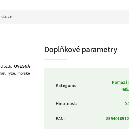
iskuze
Doplňkové parametry
, droždí,
OVESNÁ
nan, rýže, mořské
Pomazán
Kategorie
:
paš
Hmotnost
:
0.
EAN
:
8594010512