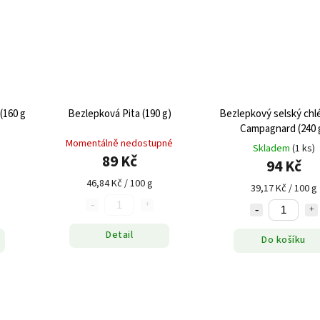
(160 g
Bezlepková Pita (190 g)
Bezlepkový selský chl
Campagnard (240 
Momentálně nedostupné
Skladem
(1 ks)
89 Kč
94 Kč
46,84 Kč / 100 g
39,17 Kč / 100 g
Detail
Do košíku