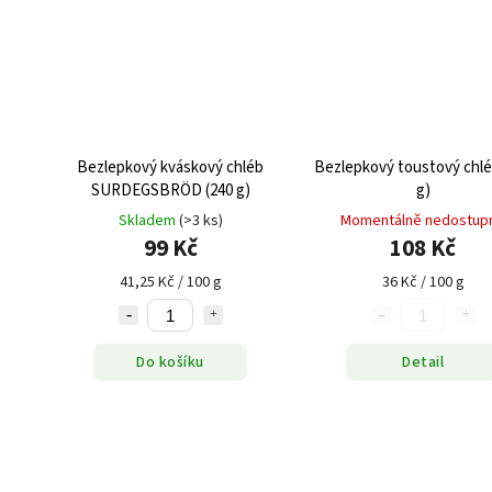
Bezlepkový kváskový chléb
Bezlepkový toustový chlé
SURDEGSBRÖD (240 g)
g)
Skladem
(>3 ks)
Momentálně nedostup
99 Kč
108 Kč
41,25 Kč / 100 g
36 Kč / 100 g
Do košíku
Detail