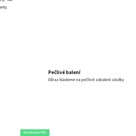
anty.
Pečlivé balení
Důraz klademe na pečlivé zabalení zásilky
Vhodné pro PKU