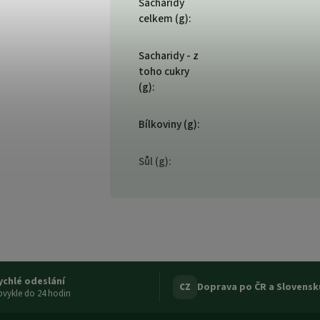
Sacharidy
celkem (g)
:
Sacharidy - z
toho cukry
(g)
:
Bílkoviny (g)
:
Sůl (g)
:
ychlé odeslání
Doprava po ČR a Slovensk
CZ
vykle do 24 hodin