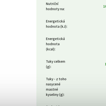
Nutriční
1
hodnoty na
:
Energetická
hodnota (kJ)
:
Energetická
hodnota
(kcal)
:
Tuky celkem
(g)
:
Tuky - z toho
nasycené
mastné
kyseliny (g)
: