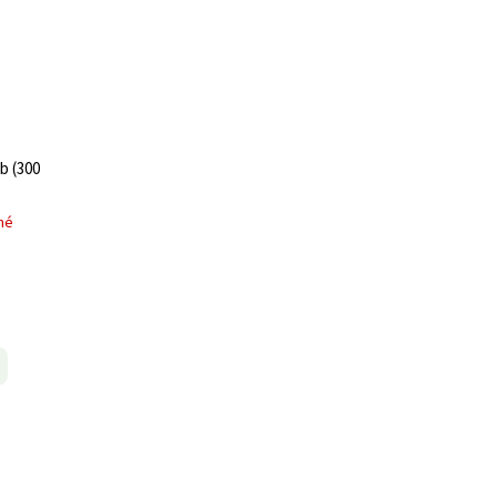
b (300
né