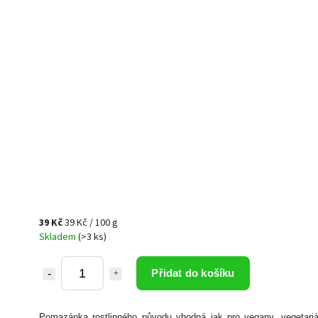
39 Kč
39 Kč / 100 g
Skladem
(>3 ks)
Přidat do košíku
Pomazánka rostlinného původu vhodná jak pro vegany, vegetariá