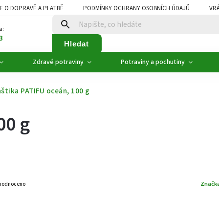
E O DOPRAVĚ A PLATBĚ
PODMÍNKY OCHRANY OSOBNÍCH ÚDAJŮ
VRÁ
ZDRAVÉ POTRAVINY
NOVINKY
AKCE, SLEVY
VÝPRODEJ
a:
3
Hledat
Zdravé potraviny
Potraviny a pochutiny
štika PATIFU oceán, 100 g
00 g
Značk
hodnoceno