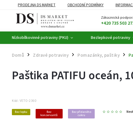
PRODEJNA DS MARKET
OBCHODNÍ PODMÍNKY
INFORMAC
BEZLEPKOVÉ POTRAVINY
BYLINNÉ KAPKY
ČAJE A KÁVA
Zákaznická podpor
+420 735 503 27
Nízkobílkovinné potraviny (PKU)
Bezlepkové potraviny
Domů
Zdravé potraviny
Pomazánky, paštiky
Pa
/
/
/
Paštika PATIFU oceán, 1
Kód:
VETO-2360
Neo
Bez lepku
Bez
Bez přidaného
konzervantů
cukru