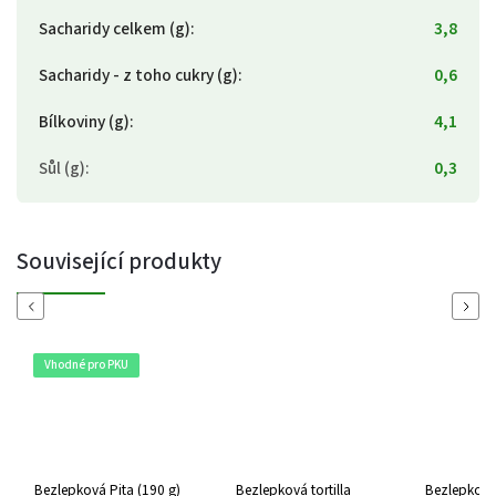
Sacharidy celkem (g)
:
3,8
Sacharidy - z toho cukry (g)
:
0,6
Bílkoviny (g)
:
4,1
Sůl (g)
:
0,3
Související produkty
Previous
Next
Vhodné pro PKU
Bezlepková Pita (190 g)
Bezlepková tortilla
Bezlepkový