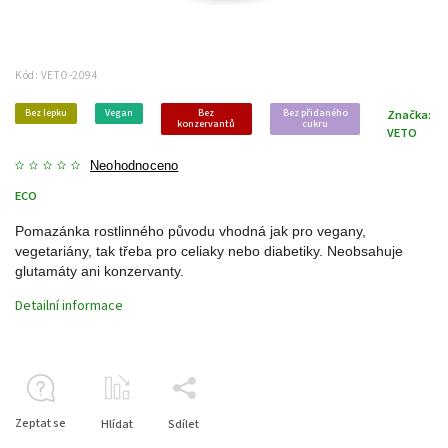
Kód:
VETO-2094
Bez lepku
Vegan
Bez
Bez přidaného
Značka:
konzervantů
cukru
VETO
Neohodnoceno
ECO
Pomazánka rostlinného původu vhodná jak pro vegany,
vegetariány, tak třeba pro celiaky nebo diabetiky. Neobsahuje
glutamáty ani konzervanty.
Detailní informace
Zeptat se
Hlídat
Sdílet