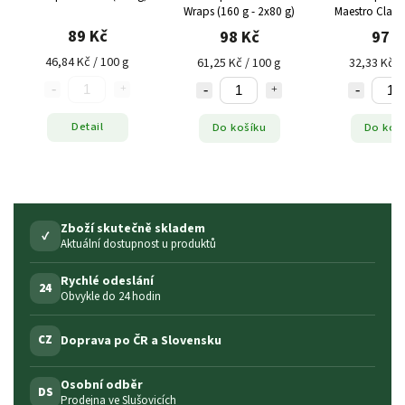
Wraps (160 g - 2x80 g)
Maestro Classi
89 Kč
98 Kč
97 K
46,84 Kč / 100 g
61,25 Kč / 100 g
32,33 Kč /
Detail
Do košíku
Do koš
Zboží skutečně skladem
✓
Aktuální dostupnost u produktů
Rychlé odeslání
24
Obvykle do 24 hodin
Doprava po ČR a Slovensku
CZ
Osobní odběr
DS
Prodejna ve Slušovicích