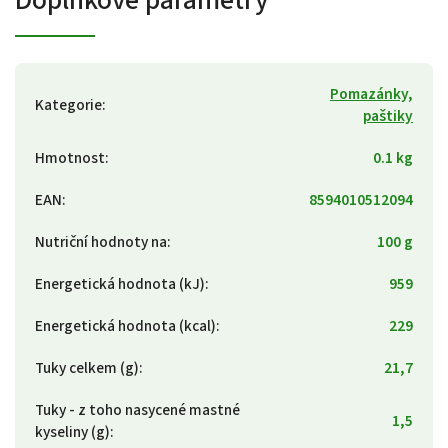
Pomazánky,
Kategorie
:
paštiky
Hmotnost
:
0.1 kg
EAN
:
8594010512094
Nutriční hodnoty na
:
100 g
Energetická hodnota (kJ)
:
959
Energetická hodnota (kcal)
:
229
Tuky celkem (g)
:
21,7
Tuky - z toho nasycené mastné
1,5
kyseliny (g)
: