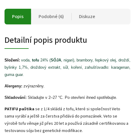
Popis
Podobné (6)
Diskuze
Detailní popis produktu
Složení:
voda,
tofu
24% (
SÓJA
, nigari), brambory, řepkový olej, droždí,
bylinky 1,7%, droždový extrakt, sůl, koření, zahušťovadlo: karagenan,
guma guar.
Alergeny:
zvýrazněny.
Skladování:
Skladujte v 2–27 °C. Po otevření ihned spotřebujte.
PATIFU paštika
se z 1/4 skládá z tofu, které si společnost Veto
sama vyrábí a ještě za čerstva přidává do pomazánek. Veto se
výrobě tofu věnuje již přes 20 let a používá zásadně certifikovanou a
testovanou sóju bez genetické modifikace.