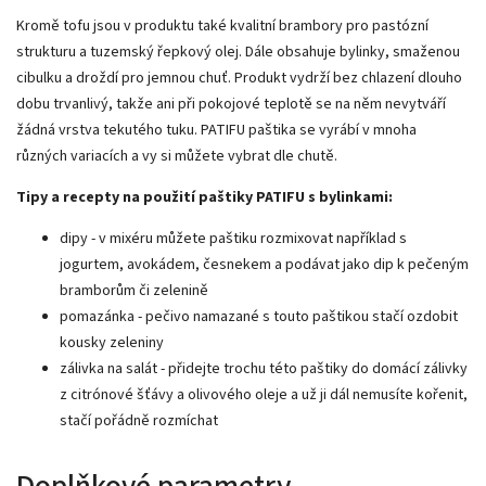
Kromě tofu jsou v produktu také kvalitní brambory pro pastózní
strukturu a tuzemský řepkový olej. Dále obsahuje bylinky, smaženou
cibulku a droždí pro jemnou chuť. Produkt vydrží bez chlazení dlouho
dobu trvanlivý, takže ani při pokojové teplotě se na něm nevytváří
žádná vrstva tekutého tuku. PATIFU paštika se vyrábí v mnoha
různých variacích a vy si můžete vybrat dle chutě.
Tipy a recepty na použití paštiky PATIFU s bylinkami:
dipy - v mixéru můžete paštiku rozmixovat například s
jogurtem, avokádem, česnekem a podávat jako dip k pečeným
bramborům či zelenině
pomazánka - pečivo namazané s touto paštikou stačí ozdobit
kousky zeleniny
zálivka na salát - přidejte trochu této paštiky do domácí zálivky
z citrónové šťávy a olivového oleje a už ji dál nemusíte kořenit,
stačí pořádně rozmíchat
Doplňkové parametry