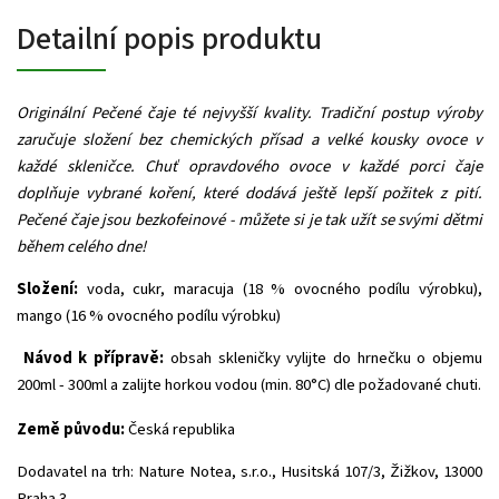
Detailní popis produktu
Originální Pečené čaje té nejvyšší kvality. Tradiční postup výroby
zaručuje složení bez chemických přísad a velké kousky ovoce v
každé skleničce. Chuť opravdového ovoce v každé porci čaje
doplňuje vybrané koření, které dodává ještě lepší požitek z pití.
Pečené čaje jsou bezkofeinové - můžete si je tak užít se svými dětmi
během celého dne!
Složení:
voda, cukr, maracuja (18 % ovocného podílu výrobku),
mango (16 % ovocného podílu výrobku)
Návod k přípravě:
obsah skleničky vylijte do hrnečku o objemu
200ml - 300ml a zalijte horkou vodou (min. 80°C) dle požadované chuti.
Země původu:
Česká republika
Dodavatel na trh: Nature Notea, s.r.o., Husitská 107/3, Žižkov, 13000
Praha 3