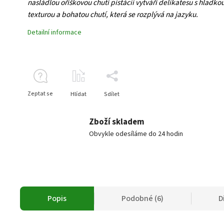
nasládlou oříškovou chutí pistácií vytváří delikatesu s hladko
texturou a bohatou chutí, která se rozplývá na jazyku.
Detailní informace
Zeptat se
Hlídat
Sdílet
Zboží skladem
Obvykle odesíláme do 24 hodin
Popis
Podobné (6)
D