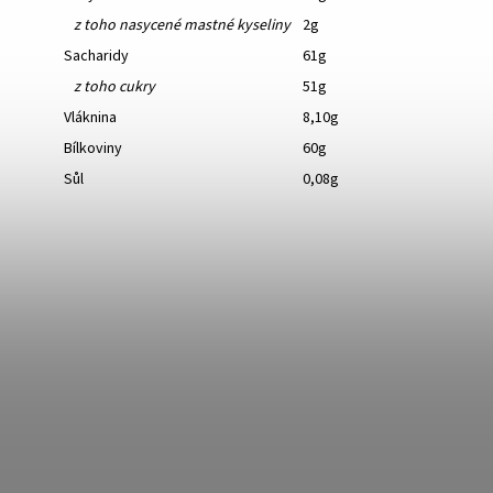
z toho nasycené mastné kyseliny
2g
Sacharidy
61g
z toho cukry
51g
Vláknina
8,10g
Bílkoviny
60g
Sůl
0,08g