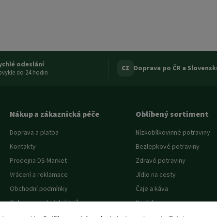
ychlé odeslání
Doprava po ČR a Slovensk
CZ
vykle do 24 hodin
Nákup a zákaznická péče
Oblíbený sortiment
Doprava a platba
Nízkobílkovinné potraviny
Kontakty
Bezlepkové potraviny
Prodejna DS Market
Zdravé potraviny
Vrácení a reklamace
Jídlo na cesty
Obchodní podmínky
Čaje a káva
Ochrana osobních údajů
Novinky