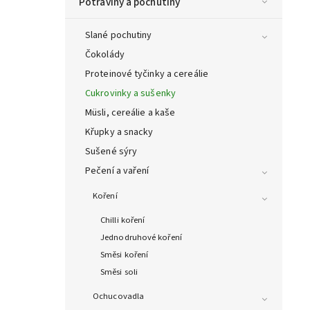
Potraviny a pochutiny
Slané pochutiny
Čokolády
Proteinové tyčinky a cereálie
Cukrovinky a sušenky
Müsli, cereálie a kaše
Křupky a snacky
Sušené sýry
Pečení a vaření
Koření
Chilli koření
Jednodruhové koření
Směsi koření
Směsi soli
Ochucovadla