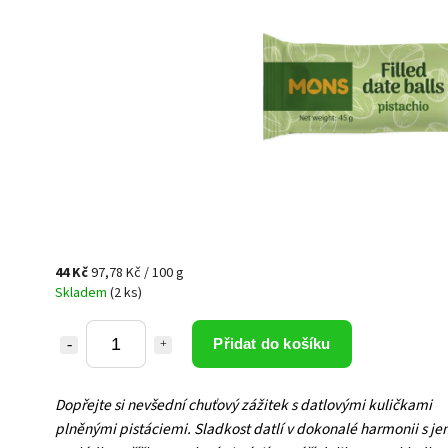
44 Kč
97,78 Kč / 100 g
Skladem
(2 ks)
Přidat do košíku
Dopřejte si nevšední chuťový zážitek s datlovými kuličkami
plněnými pistáciemi. Sladkost datlí v dokonalé harmonii s j