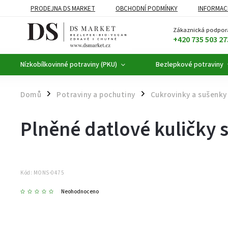
PRODEJNA DS MARKET
OBCHODNÍ PODMÍNKY
INFORMAC
BEZLEPKOVÉ POTRAVINY
BYLINNÉ KAPKY
ČAJE A KÁVA
Zákaznická podpor
+420 735 503 27
Nízkobílkovinné potraviny (PKU)
Bezlepkové potraviny
Domů
Potraviny a pochutiny
Cukrovinky a sušenky
/
/
Plněné datlové kuličky s
Kód:
MONS-0475
Neohodnoceno