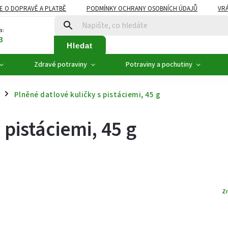
E O DOPRAVĚ A PLATBĚ
PODMÍNKY OCHRANY OSOBNÍCH ÚDAJŮ
VRÁ
ZDRAVÉ POTRAVINY
NOVINKY
AKCE, SLEVY
VÝPRODEJ
a:
3
Hledat
Zdravé potraviny
Potraviny a pochutiny
Plněné datlové kuličky s pistáciemi, 45 g
/
 pistáciemi, 45 g
Z