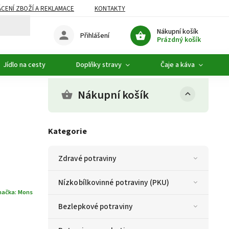
CENÍ ZBOŽÍ A REKLAMACE
KONTAKTY
DOPLŇKOVÝ SORTIMENT
Nákupní košík
Přihlášení
Prázdný košík
Jídlo na cesty
Doplňky stravy
Čaje a káva
Nákupní košík
Kategorie
Zdravé potraviny
Nízkobílkovinné potraviny (PKU)
načka:
Mons
Bezlepkové potraviny