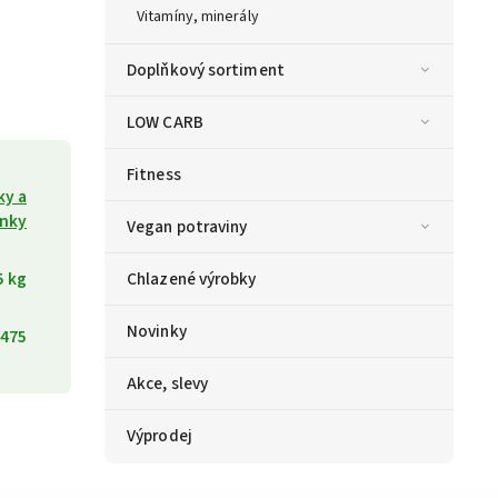
Vitamíny, minerály
Doplňkový sortiment
LOW CARB
Fitness
ky a
enky
Vegan potraviny
5 kg
Chlazené výrobky
Novinky
475
Akce, slevy
Výprodej