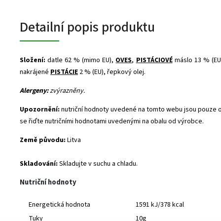
Detailní popis produktu
Složení:
datle 62 % (mimo EU),
OVES
,
PISTÁCIOVÉ
máslo 13 % (EU)
nakrájené
PISTÁCIE
2 % (EU), řepkový olej.
Alergeny:
zvýrazněny.
Upozornění:
nutriční hodnoty uvedené na tomto webu jsou pouze o
se řiďte nutričními hodnotami uvedenými na obalu od výrobce.
Země původu:
Litva
Skladování:
Skladujte v suchu a chladu.
Nutriční hodnoty
Energetická hodnota
1591 kJ/378 kcal
Tuky
10g