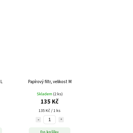
 L
Papírový filtr, velikost M
Skladem
(2 ks)
135 Kč
135 Kč / 1 ks
Do košíku