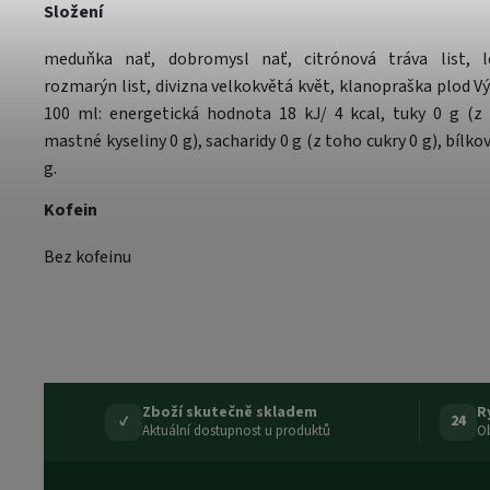
Složení
meduňka nať, dobromysl nať, citrónová tráva list, l
rozmarýn list, divizna velkokvětá květ, klanopraška plod V
100 ml: energetická hodnota 18 kJ/ 4 kcal, tuky 0 g (z
mastné kyseliny 0 g), sacharidy 0 g (z toho cukry 0 g), bílkov
g.
Kofein
Bez kofeinu
Zboží skutečně skladem
R
✓
24
Aktuální dostupnost u produktů
Ob