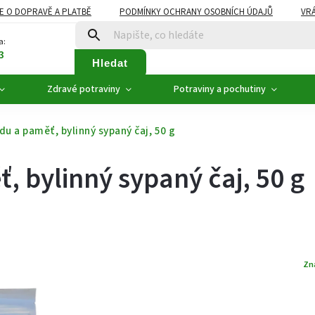
E O DOPRAVĚ A PLATBĚ
PODMÍNKY OCHRANY OSOBNÍCH ÚDAJŮ
VRÁ
ZDRAVÉ POTRAVINY
NOVINKY
AKCE, SLEVY
VÝPRODEJ
a:
3
Hledat
Zdravé potraviny
Potraviny a pochutiny
adu a paměť, bylinný sypaný čaj, 50 g
, bylinný sypaný čaj, 50 g
Zn