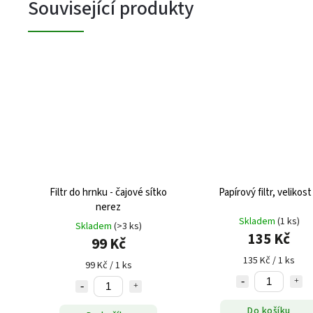
Související produkty
Filtr do hrnku - čajové sítko
Papírový filtr, velikost
nerez
Skladem
(1 ks)
Skladem
(>3 ks)
135 Kč
99 Kč
135 Kč / 1 ks
99 Kč / 1 ks
Do košíku