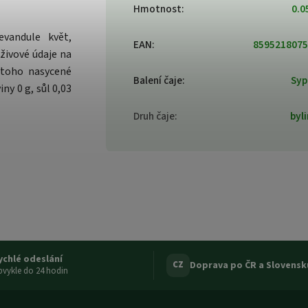
Hmotnost
:
0.0
evandule květ,
EAN
:
8595218075
ýživové údaje na
 toho nasycené
Balení čaje
:
Syp
iny 0 g, sůl 0,03
Druh čaje
:
byl
ychlé odeslání
Doprava po ČR a Slovensk
CZ
vykle do 24 hodin