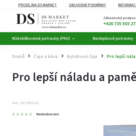
PRODEJNA DS MARKET
OBCHODNÍ PODMÍNKY
INFORMAC
BEZLEPKOVÉ POTRAVINY
BYLINNÉ KAPKY
ČAJE A KÁVA
Zákaznická podpor
+420 735 503 27
Nízkobílkovinné potraviny (PKU)
Bezlepkové potraviny
Domů
Čaje a káva
Bylinkové čaje
Pro lepší nál
/
/
/
Pro lepší náladu a paměť
Kód:
OXS-960181
Neohodnoceno