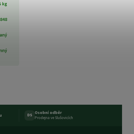
5 kg
848
aný
inný
Osobní odběr
u
DS
Prodejna ve Slušovicích