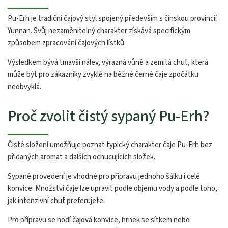
Pu-Erh je tradiční čajový styl spojený především s čínskou provincií
Yunnan. Svůj nezaměnitelný charakter získává specifickým
způsobem zpracování čajových lístků.
Výsledkem bývá tmavší nálev, výrazná vůně a zemitá chuť, která
může být pro zákazníky zvyklé na běžné černé čaje zpočátku
neobvyklá.
Proč zvolit čistý sypaný Pu-Erh?
Čisté složení umožňuje poznat typický charakter čaje Pu-Erh bez
přidaných aromat a dalších ochucujících složek.
Sypané provedení je vhodné pro přípravu jednoho šálku i celé
konvice. Množství čaje lze upravit podle objemu vody a podle toho,
jak intenzivní chuť preferujete.
Pro přípravu se hodí čajová konvice, hrnek se sítkem nebo