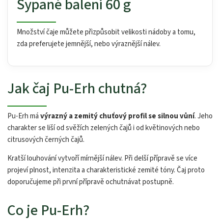
Sypané balení 60 g
Množství čaje můžete přizpůsobit velikosti nádoby a tomu,
zda preferujete jemnější, nebo výraznější nálev.
Jak čaj Pu-Erh chutná?
Pu-Erh má
výrazný a zemitý chuťový profil se silnou vůní
. Jeho
charakter se liší od svěžích zelených čajů i od květinových nebo
citrusových černých čajů.
Kratší louhování vytvoří mírnější nálev. Při delší přípravě se více
projeví plnost, intenzita a charakteristické zemité tóny. Čaj proto
doporučujeme při první přípravě ochutnávat postupně.
Co je Pu-Erh?