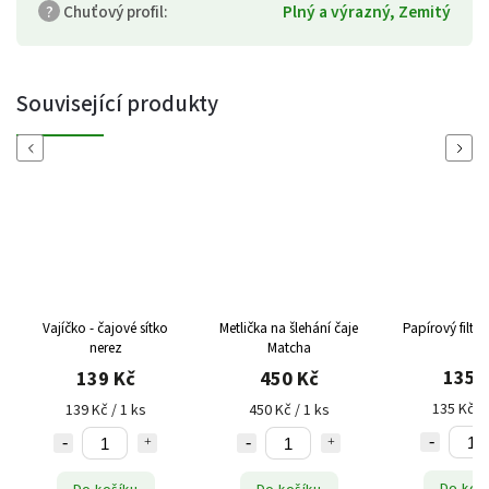
?
Chuťový profil
:
Plný a výrazný, Zemitý
Související produkty
Previous
Next
Vajíčko - čajové sítko
Metlička na šlehání čaje
Papírový filtr, 
nerez
Matcha
135 
139 Kč
450 Kč
135 Kč / 
139 Kč / 1 ks
450 Kč / 1 ks
Do koš
Do košíku
Do košíku