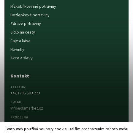
Nízkobílkovinné potraviny
Bezlepkové potraviny
Zdravé potraviny
Jídlo na cesty
Čaje a káva
Novinky
Akce a slevy
Kontakt
TELEFON
+420 735 503 273
E-MAIL
info@dsmarket.cz
PRODEJNA
Dlouhá 90, 763 15 Slušovice
Tento web používá soubory cookie. Dalším procházením tohoto webu