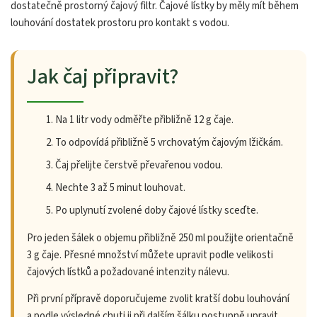
dostatečně prostorný čajový filtr. Čajové lístky by měly mít během
louhování dostatek prostoru pro kontakt s vodou.
Jak čaj připravit?
Na 1 litr vody odměřte přibližně 12 g čaje.
To odpovídá přibližně 5 vrchovatým čajovým lžičkám.
Čaj přelijte čerstvě převařenou vodou.
Nechte 3 až 5 minut louhovat.
Po uplynutí zvolené doby čajové lístky sceďte.
Pro jeden šálek o objemu přibližně 250 ml použijte orientačně
3 g čaje. Přesné množství můžete upravit podle velikosti
čajových lístků a požadované intenzity nálevu.
Při první přípravě doporučujeme zvolit kratší dobu louhování
a podle výsledné chuti ji při dalším šálku postupně upravit.