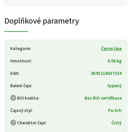
Doplňkové parametry
Kategorie
:
Černé čaje
Hmotnost
:
0.06 kg
EAN
:
8595218037334
Balení čaje
:
Sypaný
?
BIO kvalita
:
Bez BIO certifikace
Čajový styl
:
Pu-Erh
?
Charakter čaje
:
Čistý