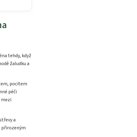
na
éna tehdy, když
hodě žaludku a
rtem, pocitem
inné péči
í mezi
střevy a
 s přirozeným