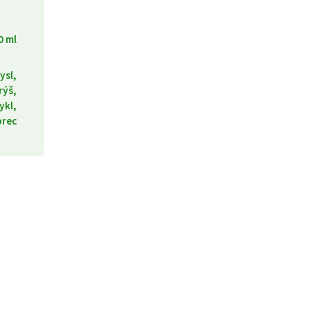
0 ml
ysl,
rýš,
ykl,
orec