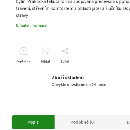
bylin. Praktická tekutá forma spojovaná především s poh
trávení, střevním komfortem a oblastí jater a žlučníku. Do
stravy.
Detailní informace
Zeptat se
Hlídat
Sdílet
Zboží skladem
Obvykle odesíláme do 24 hodin
Popis
Podobné (6)
D