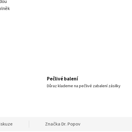
odou
plněk
Pečlivé balení
Důraz klademe na pečlivé zabalení zásilky
iskuze
Značka
Dr. Popov