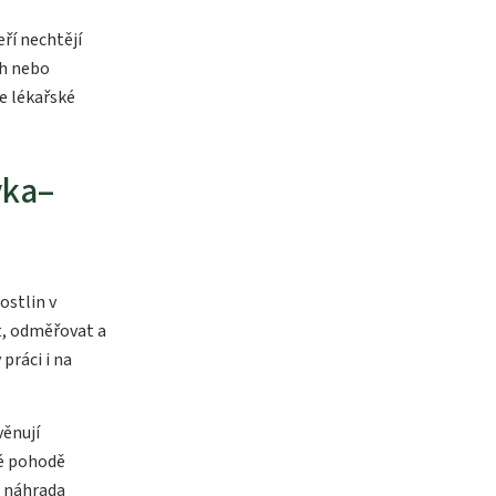
ří nechtějí
ch nebo
e lékařské
vka–
ostlin v
t, odměřovat a
práci i na
ěnují
vé pohodě
i náhrada