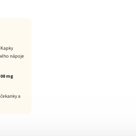
. Kapky
ného nápoje
,08 mg
 čekanky a