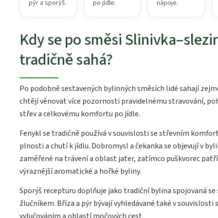
pýr a sporýš.
po jídle.
nápoje.
Kdy se po směsi Slinivka–slezi
tradičně sahá?
Po podobně sestavených bylinných směsích lidé sahají zejm
chtějí věnovat více pozornosti pravidelnému stravování, po
střev a celkovému komfortu po jídle.
Fenykl se tradičně používá v souvislosti se střevním komfo
plnosti a chutí k jídlu. Dobromysl a čekanka se objevují v byl
zaměřené na trávení a oblast jater, zatímco puškvorec patř
výraznější aromatické a hořké byliny.
Sporýš recepturu doplňuje jako tradiční bylina spojovaná se 
žlučníkem. Bříza a pýr bývají vyhledávané také v souvislosti
vylučováním a oblastí močových cest.