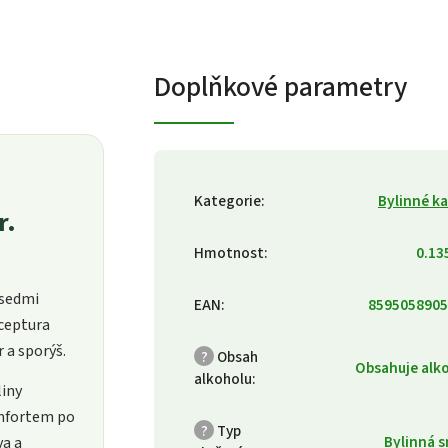
Doplňkové parametry
Kategorie
:
Bylinné k
r.
Hmotnost
:
0.13
 sedmi
EAN
:
8595058905
eceptura
 a sporýš.
?
Obsah
Obsahuje alk
alkoholu
:
liny
omfortem po
?
Typ
Bylinná 
va a