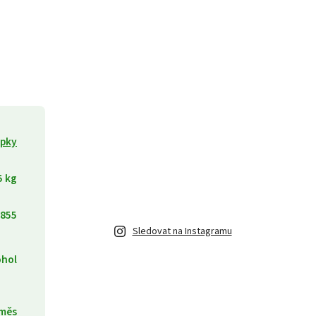
apky
5 kg
855
Sledovat na Instagramu
ohol
směs