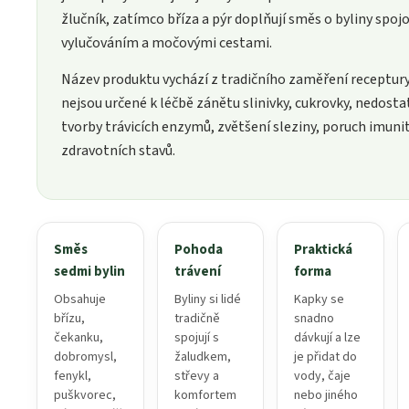
žlučník, zatímco bříza a pýr doplňují směs o byliny spoj
vylučováním a močovými cestami.
Název produktu vychází z tradičního zaměření receptury
nejsou určené k léčbě zánětu slinivky, cukrovky, nedost
tvorby trávicích enzymů, zvětšení sleziny, poruch imunit
zdravotních stavů.
Směs
Pohoda
Praktická
sedmi bylin
trávení
forma
Obsahuje
Byliny si lidé
Kapky se
břízu,
tradičně
snadno
čekanku,
spojují s
dávkují a lze
dobromysl,
žaludkem,
je přidat do
fenykl,
střevy a
vody, čaje
puškvorec,
komfortem
nebo jiného