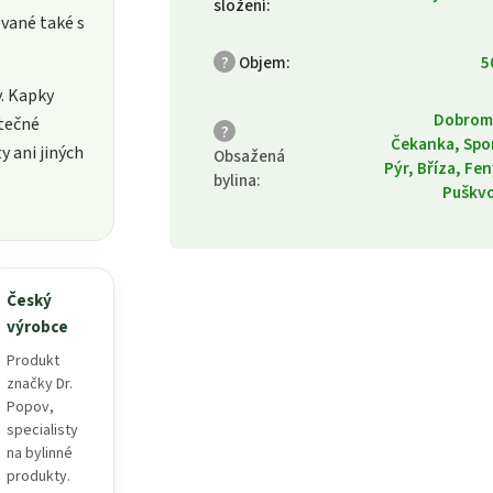
složení
:
ované také s
?
Objem
:
5
. Kapky
Dobrom
atečné
?
Čekanka, Spo
y ani jiných
Obsažená
Pýr, Bříza, Fen
bylina
:
Puškv
Český
výrobce
Produkt
značky Dr.
Popov,
specialisty
na bylinné
produkty.