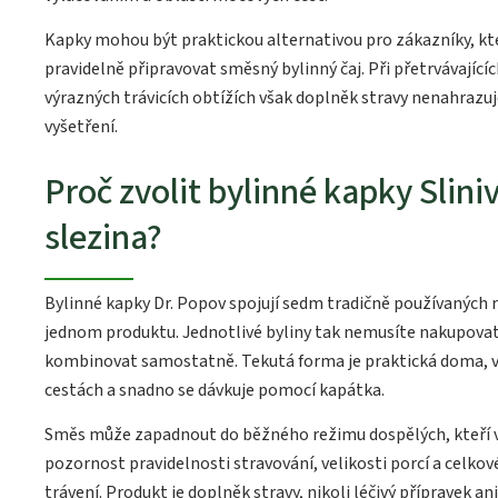
Kapky mohou být praktickou alternativou pro zákazníky, kte
pravidelně připravovat směsný bylinný čaj. Při přetrvávající
výrazných trávicích obtížích však doplněk stravy nenahrazuj
vyšetření.
Proč zvolit bylinné kapky Slini
slezina?
Bylinné kapky Dr. Popov spojují sedm tradičně používaných r
jednom produktu. Jednotlivé byliny tak nemusíte nakupova
kombinovat samostatně. Tekutá forma je praktická doma, v 
cestách a snadno se dávkuje pomocí kapátka.
Směs může zapadnout do běžného režimu dospělých, kteří v
pozornost pravidelnosti stravování, velikosti porcí a celko
trávení. Produkt je doplněk stravy, nikoli léčivý přípravek an