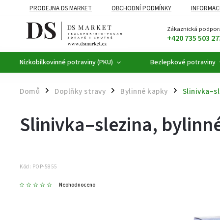
PRODEJNA DS MARKET
OBCHODNÍ PODMÍNKY
INFORMAC
BEZLEPKOVÉ POTRAVINY
BYLINNÉ KAPKY
ČAJE A KÁVA
Zákaznická podpor
+420 735 503 27
Nízkobílkovinné potraviny (PKU)
Bezlepkové potraviny
Domů
Doplňky stravy
Bylinné kapky
Slinivka–sl
/
/
/
Slinivka–slezina, bylinn
Kód:
POP-5855
Neohodnoceno