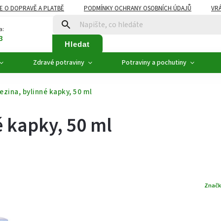
E O DOPRAVĚ A PLATBĚ
PODMÍNKY OCHRANY OSOBNÍCH ÚDAJŮ
VRÁ
ZDRAVÉ POTRAVINY
NOVINKY
AKCE, SLEVY
VÝPRODEJ
a:
3
Hledat
Zdravé potraviny
Potraviny a pochutiny
ezina, bylinné kapky, 50 ml
é kapky, 50 ml
Značk