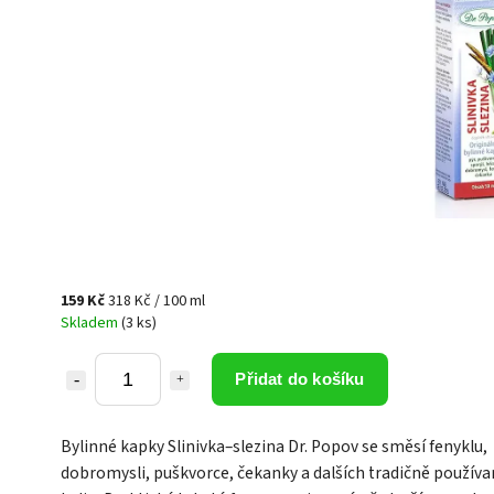
159 Kč
318 Kč / 100 ml
Skladem
(3 ks)
Přidat do košíku
Bylinné kapky Slinivka–slezina Dr. Popov se směsí fenyklu,
dobromysli, puškvorce, čekanky a dalších tradičně použív