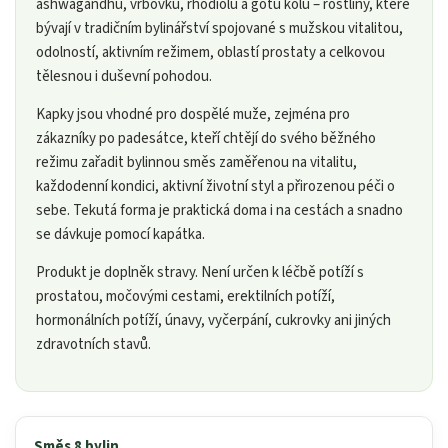
ashwagandhu, vrbovku, rhodiolu a gotu kolu – rostliny, které
bývají v tradičním bylinářství spojované s mužskou vitalitou,
odolností, aktivním režimem, oblastí prostaty a celkovou
tělesnou i duševní pohodou.
Kapky jsou vhodné pro dospělé muže, zejména pro
zákazníky po padesátce, kteří chtějí do svého běžného
režimu zařadit bylinnou směs zaměřenou na vitalitu,
každodenní kondici, aktivní životní styl a přirozenou péči o
sebe. Tekutá forma je praktická doma i na cestách a snadno
se dávkuje pomocí kapátka.
Produkt je doplněk stravy. Není určen k léčbě potíží s
prostatou, močovými cestami, erektilních potíží,
hormonálních potíží, únavy, vyčerpání, cukrovky ani jiných
zdravotních stavů.
Směs 8 bylin