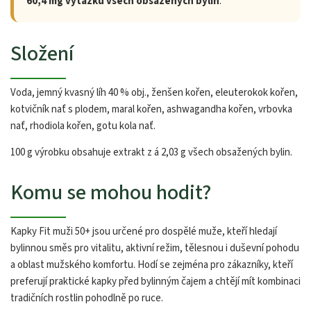
60,4 mg výtažku všech obsažených bylin
.
Složení
Voda, jemný kvasný líh 40 % obj., ženšen kořen, eleuterokok kořen,
kotvičník nať s plodem, maral kořen, ashwagandha kořen, vrbovka
nať, rhodiola kořen, gotu kola nať.
100 g výrobku obsahuje extrakt z á 2,03 g všech obsažených bylin.
Komu se mohou hodit?
Kapky Fit muži 50+ jsou určené pro dospělé muže, kteří hledají
bylinnou směs pro vitalitu, aktivní režim, tělesnou i duševní pohodu
a oblast mužského komfortu. Hodí se zejména pro zákazníky, kteří
preferují praktické kapky před bylinným čajem a chtějí mít kombinaci
tradičních rostlin pohodlně po ruce.