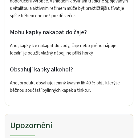
doporučení výrobce. Vzhledem k bylinám tradičně spojovaným
s vitalitou a aktivním režimem může být praktičtější užívat je
spíše během dne než pozdě večer.
Mohu kapky nakapat do čaje?
Ano, kapky lze nakapat do vody, čaje nebo jiného nápoje.
Ideální je použít vlažný nápoj, ne příliš horký.
Obsahují kapky alkohol?
Ano, produkt obsahuje jemný kvasný líh 40 % obj., který je
běžnou součástí bylinných kapek a tinktur.
Upozornění