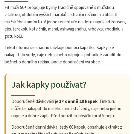
Fit muži 50+ propojuje byliny tradičně spojované s mužskou
vitalitou, obdobím vyšších nároků, aktivním režimem a oblastí
mužského komfortu. V jedné receptuře najdete například ženšen,
eleuterokok, kotvičník, maral, ashwagandhu, vrbovku, rhodiolu a
gotu kolu.
Tekutá forma se snadno dávkuje pomocí kapátka. Kapky lze
nakapat do vody, čaje nebo jiného nápoje a pohodlně zařadit do
běžného denního režimu podle doporučení výrobce.
Jak kapky používat?
Doporučené dávkování je
3× denně 20 kapek
. Tinkturu
můžete nakapat do malého množství vody, čaje nebo jiného
nápoje a dobře zapít. Před použitím lahvičku protřepejte.
Doporučená denní dávka, tedy 60 kapek, obsahuje extrakt z