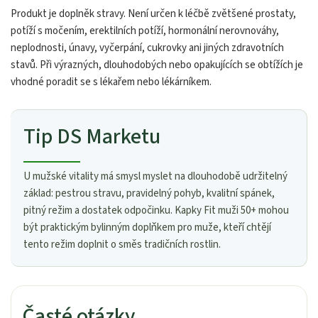
Produkt je doplněk stravy. Není určen k léčbě zvětšené prostaty,
potíží s močením, erektilních potíží, hormonální nerovnováhy,
neplodnosti, únavy, vyčerpání, cukrovky ani jiných zdravotních
stavů. Při výrazných, dlouhodobých nebo opakujících se obtížích je
vhodné poradit se s lékařem nebo lékárníkem.
Tip DS Marketu
U mužské vitality má smysl myslet na dlouhodobě udržitelný
základ: pestrou stravu, pravidelný pohyb, kvalitní spánek,
pitný režim a dostatek odpočinku. Kapky Fit muži 50+ mohou
být praktickým bylinným doplňkem pro muže, kteří chtějí
tento režim doplnit o směs tradičních rostlin.
Časté otázky