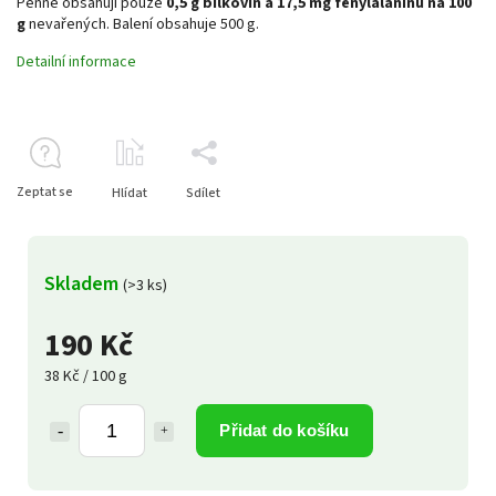
Penne obsahují pouze
0,5 g bílkovin a 17,5 mg fenylalaninu na 100
g
nevařených. Balení obsahuje 500 g.
Detailní informace
Zeptat se
Hlídat
Sdílet
Skladem
(>3 ks)
190 Kč
38 Kč / 100 g
Přidat do košíku