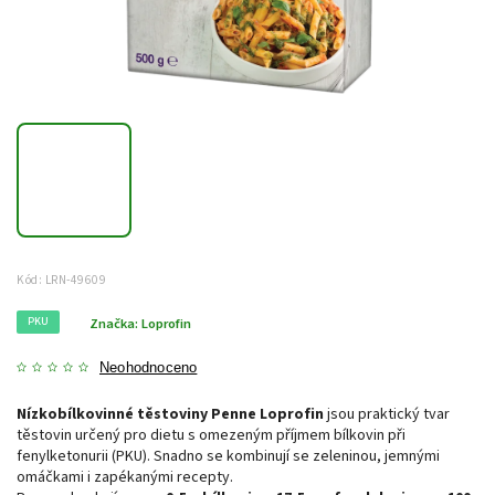
Kód:
LRN-49609
PKU
Značka:
Loprofin
Neohodnoceno
Nízkobílkovinné těstoviny Penne Loprofin
jsou praktický tvar
těstovin určený pro dietu s omezeným příjmem bílkovin při
fenylketonurii (PKU). Snadno se kombinují se zeleninou, jemnými
omáčkami i zapékanými recepty.