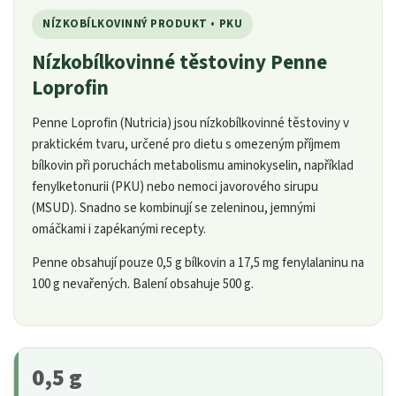
NÍZKOBÍLKOVINNÝ PRODUKT • PKU
Nízkobílkovinné těstoviny Penne
Loprofin
Penne Loprofin (Nutricia) jsou nízkobílkovinné těstoviny v
praktickém tvaru, určené pro dietu s omezeným příjmem
bílkovin při poruchách metabolismu aminokyselin, například
fenylketonurii (PKU) nebo nemoci javorového sirupu
(MSUD). Snadno se kombinují se zeleninou, jemnými
omáčkami i zapékanými recepty.
Penne obsahují pouze 0,5 g bílkovin a 17,5 mg fenylalaninu na
100 g nevařených. Balení obsahuje 500 g.
0,5 g