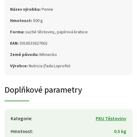
Název výrobku:
Penne
Hmotnost:
500 g
Forma:
suché těstoviny, papírová krabice
EAN:
5016533627602
Země původu:
Německo
Výrobce:
Nutricia (řada Loprofin)
Doplňkové parametry
Kategorie
:
PKU Těstoviny
Hmotnost
:
0.5 kg