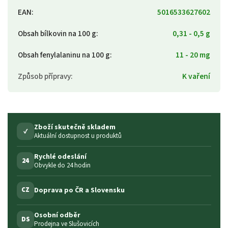
EAN
:
5016533627602
Obsah bílkovin na 100 g
:
0,31 - 0,5 g
Obsah fenylalaninu na 100 g
:
11 - 20 mg
Způsob přípravy
:
K vaření
Zboží skutečně skladem
✓
Aktuální dostupnost u produktů
Rychlé odeslání
24
Obvykle do 24 hodin
Doprava po ČR a Slovensku
CZ
Osobní odběr
DS
Prodejna ve Slušovicích