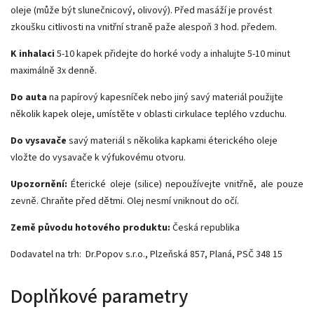
oleje (může být slunečnicový, olivový). Před masáží je provést
zkoušku citlivosti na vnitřní straně paže alespoň 3 hod. předem.
K inhalaci
5-10 kapek přidejte do horké vody a inhalujte 5-10 minut
maximálně 3x denně.
Do auta
na papírový kapesníček nebo jiný savý materiál použijte
několik kapek oleje, umístěte v oblasti cirkulace teplého vzduchu.
Do vysavače
savý materiál s několika kapkami éterického oleje
vložte do vysavače k výfukovému otvoru.
Upozornění:
Éterické oleje (silice) nepoužívejte vnitřně, ale pouze
zevně. Chraňte před dětmi. Olej nesmí vniknout do očí.
Země původu hotového produktu:
Česká republika
Dodavatel na trh: Dr.Popov s.r.o., Plzeňská 857, Planá, PSČ 348 15
Doplňkové parametry