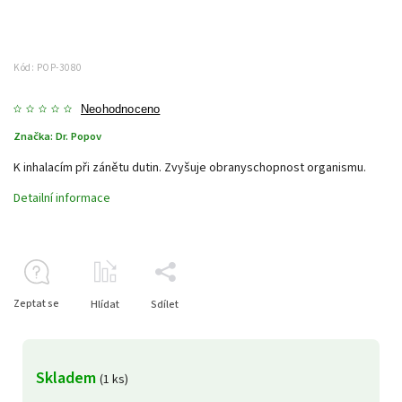
Kód:
POP-3080
Neohodnoceno
Značka:
Dr. Popov
K inhalacím při zánětu dutin. Zvyšuje obranyschopnost organismu.
Detailní informace
Zeptat se
Hlídat
Sdílet
Skladem
(1 ks)