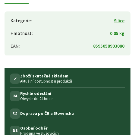
Kategorie
:
Silice
Hmotnost
:
0.05 kg
EAN
:
8595058903080
Zboží skutečně skladem
✓
Aktuální dostupnost u produktů
Rychlé odeslání
24
Obvykle do 24 hodin
Doprava po ČR a Slovensku
CZ
Osobní odběr
DS
Prodejna ve Slušovicích