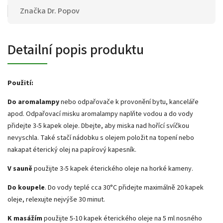
Značka
Dr. Popov
Detailní popis produktu
Použití:
Do aromalampy
nebo odpařovače k provonění bytu, kanceláře
apod. Odpařovací misku aromalampy naplňte vodou a do vody
přidejte 3-5 kapek oleje. Dbejte, aby miska nad hořící svíčkou
nevyschla. Také stačí nádobku s olejem položit na topení nebo
nakapat éterický olej na papírový kapesník.
V sauně
použijte 3-5 kapek éterického oleje na horké kameny.
Do koupele
. Do vody teplé cca 30°C přidejte maximálně 20 kapek
oleje, relexujte nejvýše 30 minut.
K masážím
použijte 5-10 kapek éterického oleje na 5 ml nosného