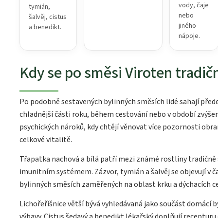
vody, čaje
tymián,
nebo
šalvěj, cistus
jiného
a benedikt.
nápoje.
Kdy se po směsi Viroten tradič
Po podobně sestavených bylinných směsích lidé sahají před
chladnější části roku, během cestování nebo v období zvýšen
psychických nároků, kdy chtějí věnovat více pozornosti obr
celkové vitalitě.
Třapatka nachová a bílá patří mezi známé rostliny tradičně
imunitním systémem. Zázvor, tymián a šalvěj se objevují v ča
bylinných směsích zaměřených na oblast krku a dýchacích ce
Lichořeřišnice větší bývá vyhledávaná jako součást domácí b
výbavy. Cistus šedavý a benedikt lékařský doplňují recepturu 