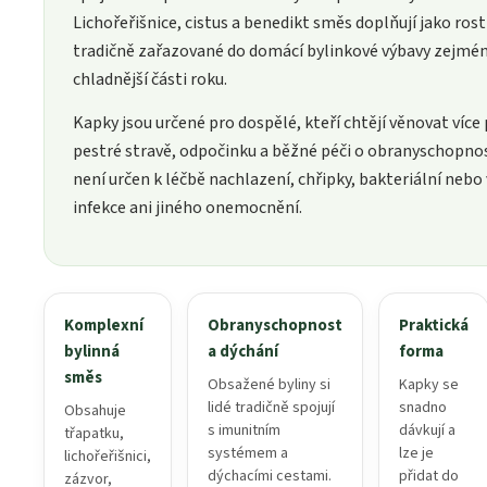
Lichořeřišnice, cistus a benedikt směs doplňují jako rost
tradičně zařazované do domácí bylinkové výbavy zejmén
chladnější části roku.
Kapky jsou určené pro dospělé, kteří chtějí věnovat více
pestré stravě, odpočinku a běžné péči o obranyschopno
není určen k léčbě nachlazení, chřipky, bakteriální nebo 
infekce ani jiného onemocnění.
Komplexní
Obranyschopnost
Praktická
bylinná
a dýchání
forma
směs
Obsažené byliny si
Kapky se
lidé tradičně spojují
snadno
Obsahuje
s imunitním
dávkují a
třapatku,
systémem a
lze je
lichořeřišnici,
dýchacími cestami.
přidat do
zázvor,