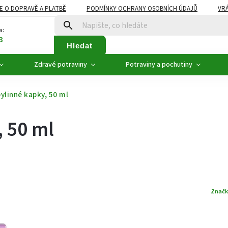
E O DOPRAVĚ A PLATBĚ
PODMÍNKY OCHRANY OSOBNÍCH ÚDAJŮ
VRÁ
ZDRAVÉ POTRAVINY
NOVINKY
AKCE, SLEVY
VÝPRODEJ
a:
3
Hledat
Zdravé potraviny
Potraviny a pochutiny
ylinné kapky, 50 ml
 50 ml
Značk