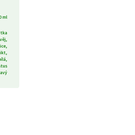
0 ml
atka
věj,
ice,
ikt,
ílá,
stus
avý