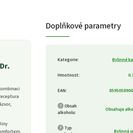
Doplňkové parametry
Kategorie
:
Bylinné k
Dr.
Hmotnost
:
0.
 kombinaci
EAN
:
8595058906
 Receptura
ázvor,
?
Obsah
Obsahuje alk
alkoholu
:
liny
?
Typ
Bylinná 
komfortem.