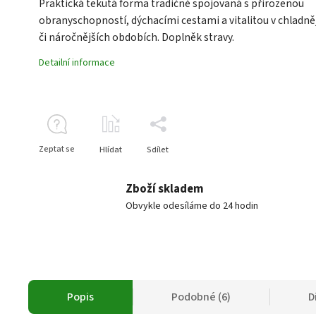
Praktická tekutá forma tradičně spojovaná s přirozenou
obranyschopností, dýchacími cestami a vitalitou v chladně
či náročnějších obdobích. Doplněk stravy.
Detailní informace
Zeptat se
Hlídat
Sdílet
Zboží skladem
Obvykle odesíláme do 24 hodin
Popis
Podobné (6)
D