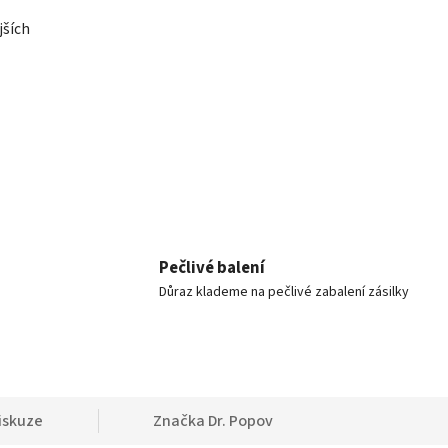
jších
Pečlivé balení
Důraz klademe na pečlivé zabalení zásilky
iskuze
Značka
Dr. Popov