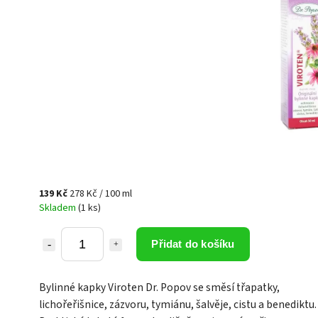
139 Kč
278 Kč / 100 ml
Skladem
(1 ks)
Přidat do košíku
Bylinné kapky Viroten Dr. Popov se směsí třapatky,
lichořeřišnice, zázvoru, tymiánu, šalvěje, cistu a benediktu.