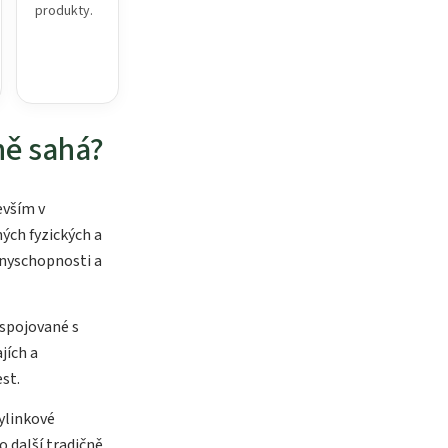
produkty.
ně sahá?
evším v
ých fyzických a
anyschopnosti a
 spojované s
jích a
st.
ylinkové
o další tradičně