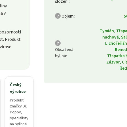
složení
:
liny
a v
?
Objem
:
5
Tymián, Třap
 pozornosti
nachová, Šal
st. Produkt
?
Lichořeřišn
virové
Obsažená
Bened
bylina
:
Třapatka b
Zázvor, Ci
šed
Český
výrobce
Produkt
značky Dr.
Popov,
specialisty
na bylinné