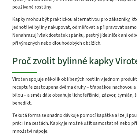
používané rostliny.
Kapky mohou být praktickou alternativou pro zákazníky, kte
jednotlivé byliny nakupovat, odměřovat a připravovat samo
Nenahrazují však dostatek spánku, pestrý jídelníček ani odb
při výrazných nebo dlouhodobých obtížích.
Proč zvolit bylinné kapky Viro
Viroten spojuje několik oblíbených rostlin v jednom produkt
receptuře zastoupena dvěma druhy – třapatkou nachovou a
bílou – a směs dále obsahuje lichořeřišnici, zázvor, tymián, ša
benedikt.
Tekutá forma se snadno dávkuje pomocí kapátka a lze ji pou
práci i na cestách. Kapky je možné užít samostatně nebo p
množství nápoje.