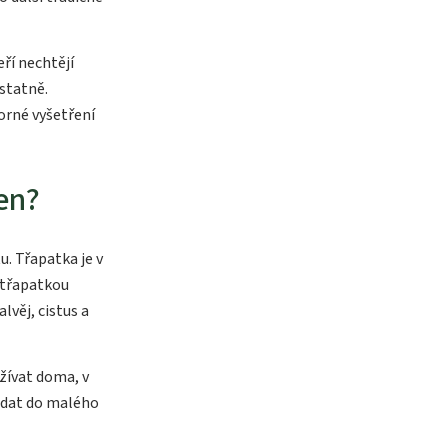
ří nechtějí
statně.
orné vyšetření
ten?
u. Třapatka je v
 třapatkou
lvěj, cistus a
žívat doma, v
řidat do malého