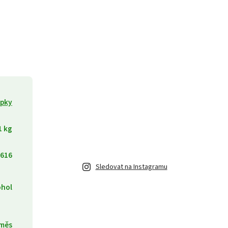
apky
1 kg
616
Sledovat na Instagramu
ohol
směs