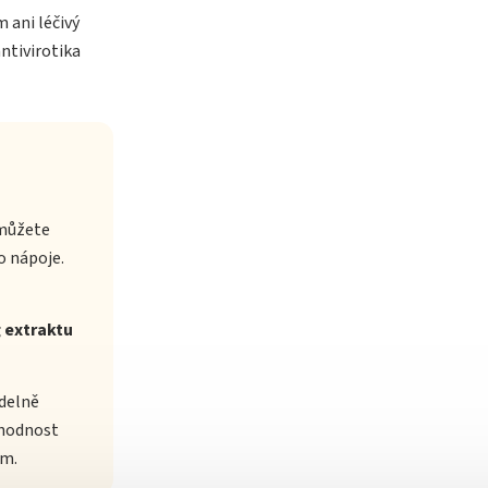
 ani léčivý
ntivirotika
 můžete
o nápoje.
 extraktu
delně
vhodnost
em.