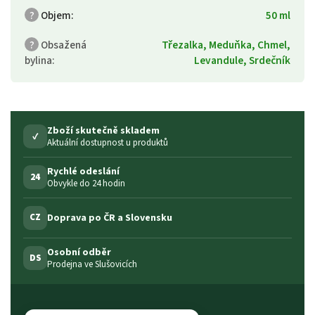
?
Objem
:
50 ml
?
Obsažená
Třezalka, Meduňka, Chmel,
bylina
:
Levandule, Srdečník
Zboží skutečně skladem
✓
Aktuální dostupnost u produktů
Rychlé odeslání
24
Obvykle do 24 hodin
Doprava po ČR a Slovensku
CZ
Osobní odběr
DS
Prodejna ve Slušovicích