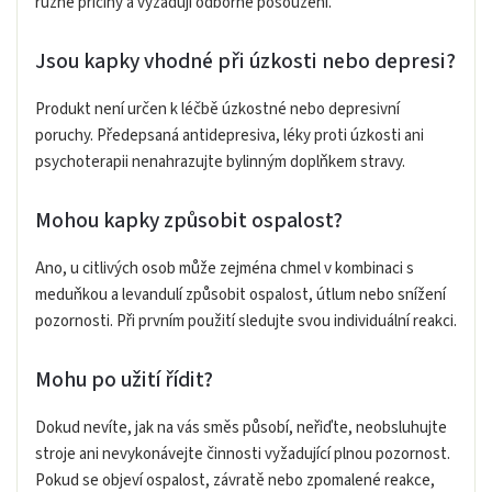
různé příčiny a vyžadují odborné posouzení.
Jsou kapky vhodné při úzkosti nebo depresi?
Produkt není určen k léčbě úzkostné nebo depresivní
poruchy. Předepsaná antidepresiva, léky proti úzkosti ani
psychoterapii nenahrazujte bylinným doplňkem stravy.
Mohou kapky způsobit ospalost?
Ano, u citlivých osob může zejména chmel v kombinaci s
meduňkou a levandulí způsobit ospalost, útlum nebo snížení
pozornosti. Při prvním použití sledujte svou individuální reakci.
Mohu po užití řídit?
Dokud nevíte, jak na vás směs působí, neřiďte, neobsluhujte
stroje ani nevykonávejte činnosti vyžadující plnou pozornost.
Pokud se objeví ospalost, závratě nebo zpomalené reakce,