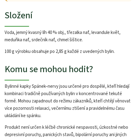
Složení
Voda, jemný kvasný líh 40 % obj., třezalka nať, levandule květ,
meduňka nať, srdečník nať, chmel šištice.
100 g výrobku obsahuje po 2,85 g každé z uvedených bylin.
Komu se mohou hodit?
Bylinné kapky Spánek–nervy jsou určené pro dospělé, kteří hledají
kombinaci tradičně používaných bylin v koncentrované tekuté
formě. Mohou zapadnout do režimu zákazníků, kteří chtějí věnovat
více pozornosti relaxaci, večernímu ztišení a pravidelnému času
ukládání ke spánku.
Produkt není určen k léčbě chronické nespavosti, úzkostné nebo
depresivní poruchy, panických stavů, bipolární poruchy ani jiných