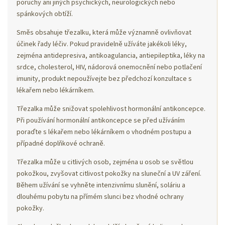
poruchy ani jiných psychických, neurologických nebo
spánkových obtíží.
Směs obsahuje třezalku, která může významně ovlivňovat
účinek řady léčiv. Pokud pravidelně užíváte jakékoli léky,
zejména antidepresiva, antikoagulancia, antiepileptika, léky na
srdce, cholesterol, HIV, nádorová onemocnění nebo potlačení
imunity, produkt nepoužívejte bez předchozí konzultace s
lékařem nebo lékárníkem.
Třezalka může snižovat spolehlivost hormonální antikoncepce.
Při používání hormonální antikoncepce se před užíváním
poraďte s lékařem nebo lékárníkem o vhodném postupu a
případné doplňkové ochraně.
Třezalka může u citlivých osob, zejména u osob se světlou
pokožkou, zvyšovat citlivost pokožky na sluneční a UV záření.
Během užívání se vyhněte intenzivnímu slunění, soláriu a
dlouhému pobytu na přímém slunci bez vhodné ochrany
pokožky.