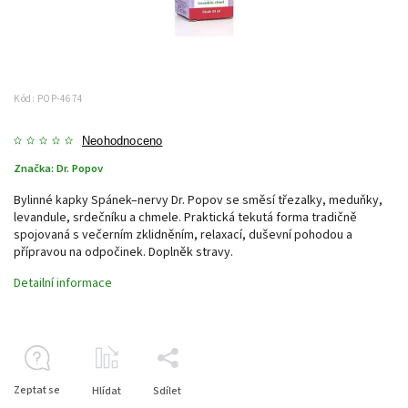
Kód:
POP-4674
Neohodnoceno
Značka:
Dr. Popov
Bylinné kapky Spánek–nervy Dr. Popov se směsí třezalky, meduňky,
levandule, srdečníku a chmele. Praktická tekutá forma tradičně
spojovaná s večerním zklidněním, relaxací, duševní pohodou a
přípravou na odpočinek. Doplněk stravy.
Detailní informace
Zeptat se
Hlídat
Sdílet