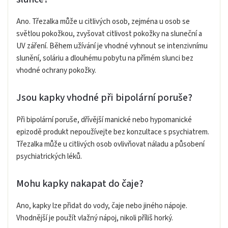
Ano. Třezalka může u citlivých osob, zejména u osob se
světlou pokožkou, zvyšovat citlivost pokožky na sluneční a
UV záření. Během užívání je vhodné vyhnout se intenzivnímu
slunění, soláriu a dlouhému pobytu na přímém slunci bez
vhodné ochrany pokožky.
Jsou kapky vhodné při bipolární poruše?
Při bipolární poruše, dřívější manické nebo hypomanické
epizodě produkt nepoužívejte bez konzultace s psychiatrem.
Třezalka může u citlivých osob ovlivňovat náladu a působení
psychiatrických léků.
Mohu kapky nakapat do čaje?
Ano, kapky lze přidat do vody, čaje nebo jiného nápoje.
Vhodnější je použít vlažný nápoj, nikoli příliš horký.