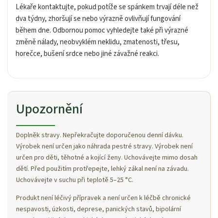
Lékaře kontaktujte, pokud potíže se spánkem trvají déle než
dva týdny, zhoršují se nebo výrazně ovlivňují fungování
během dne. Odbornou pomoc vyhledejte také při výrazné
změně nálady, neobvyklém neklidu, zmatenosti, třesu,
horečce, bušení srdce nebo jiné závažné reakci.
Upozornění
Doplněk stravy. Nepřekračujte doporučenou denní dávku.
Výrobek není určen jako náhrada pestré stravy. Výrobek není
určen pro děti, těhotné a kojící ženy. Uchovávejte mimo dosah
dětí. Před použitím protřepejte, lehký zákal není na závadu.
Uchovávejte v suchu při teplotě 5–25 °C.
Produkt není léčivý přípravek a není určen k léčbě chronické
nespavosti, úzkosti, deprese, panických stavů, bipolární