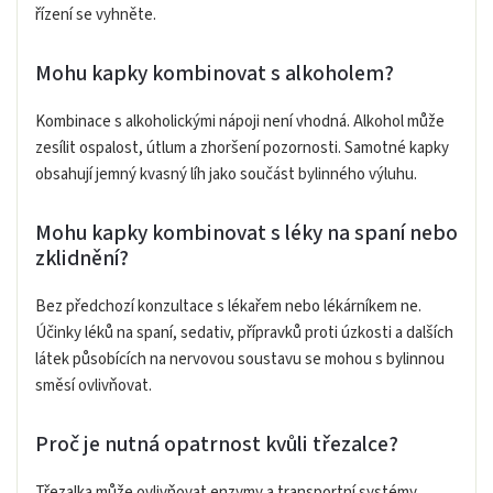
řízení se vyhněte.
Mohu kapky kombinovat s alkoholem?
Kombinace s alkoholickými nápoji není vhodná. Alkohol může
zesílit ospalost, útlum a zhoršení pozornosti. Samotné kapky
obsahují jemný kvasný líh jako součást bylinného výluhu.
Mohu kapky kombinovat s léky na spaní nebo
zklidnění?
Bez předchozí konzultace s lékařem nebo lékárníkem ne.
Účinky léků na spaní, sedativ, přípravků proti úzkosti a dalších
látek působících na nervovou soustavu se mohou s bylinnou
směsí ovlivňovat.
Proč je nutná opatrnost kvůli třezalce?
Třezalka může ovlivňovat enzymy a transportní systémy,