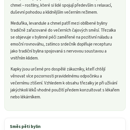
chmel – rostliny, které si lidé spojují především s relaxací,
duševní pohodou a klidnějším večerním režimem.
Meduňka, levandule a chmel patří mezi oblíbené byliny
tradičně zařazované do večerních čajových směsí. Třezalka
se objevuje v bylinné péči zaměřené na pozitivní náladu a
emoční rovnováhu, zatímco srdečník doplňuje recepturu
jako tradiční bylina spojovaná s nervovou soustavou a
vnitřním klidem.
Kapky jsou určené pro dospělé zákazníky, kteří chtějí
věnovat více pozornosti pravidelnému odpočinku a
večernímu ztišení. Vzhledem k obsahu třezalky je při užívání
jakýchkoli léků vhodné použití předem konzultovat s lékařem
nebo lékárníkem.
Směs pěti bylin