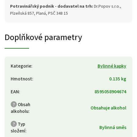
Potravinářský podnik - dodavatel na trh:
Dr.Popov s.r.o.,
Plzeňská 857, Planá, PSČ 348 15
Doplňkové parametry
Kategorie
:
Bylinné kapky
Hmotnost
:
0.135 kg
EAN
:
8595058904674
?
Obsah
Obsahuje alkohol
alkoholu
:
?
Typ
Bylinná směs
složení
: