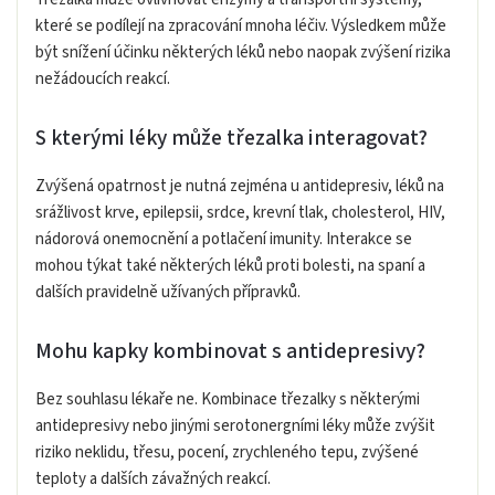
které se podílejí na zpracování mnoha léčiv. Výsledkem může
být snížení účinku některých léků nebo naopak zvýšení rizika
nežádoucích reakcí.
S kterými léky může třezalka interagovat?
Zvýšená opatrnost je nutná zejména u antidepresiv, léků na
srážlivost krve, epilepsii, srdce, krevní tlak, cholesterol, HIV,
nádorová onemocnění a potlačení imunity. Interakce se
mohou týkat také některých léků proti bolesti, na spaní a
dalších pravidelně užívaných přípravků.
Mohu kapky kombinovat s antidepresivy?
Bez souhlasu lékaře ne. Kombinace třezalky s některými
antidepresivy nebo jinými serotonergními léky může zvýšit
riziko neklidu, třesu, pocení, zrychleného tepu, zvýšené
teploty a dalších závažných reakcí.