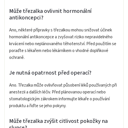
Může třezalka ovlivnit hormonální
antikoncepci?
Ano, některé přípravky s třezalkou mohou snižovat účinek
hormonální antikoncepce a zvyšovat riziko nepravidelného
krvácení nebo neplánovaného těhotenství. Před použitím se
poraďte s lékařem nebo lékárníkem o vhodné doplňkové
ochraně.
Je nutná opatrnost před operací?
Ano. Třezalka může ovlivňovat působení léků používaných při
anestezii a dalších léčiv. Před plánovanou operací nebo
stomatologickým zákrokem informujte lékaře o používání
produktu a řiďte se jeho pokyny.
Může třezalka zvýšit citlivost pokožky na
slunce?