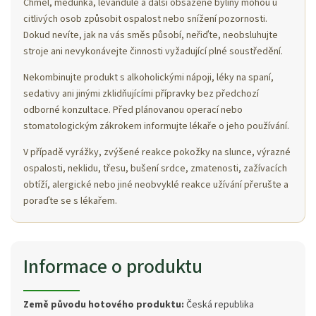
Chmel, meduňka, levandule a další obsažené byliny mohou u
citlivých osob způsobit ospalost nebo snížení pozornosti.
Dokud nevíte, jak na vás směs působí, neřiďte, neobsluhujte
stroje ani nevykonávejte činnosti vyžadující plné soustředění.
Nekombinujte produkt s alkoholickými nápoji, léky na spaní,
sedativy ani jinými zklidňujícími přípravky bez předchozí
odborné konzultace. Před plánovanou operací nebo
stomatologickým zákrokem informujte lékaře o jeho používání.
V případě vyrážky, zvýšené reakce pokožky na slunce, výrazné
ospalosti, neklidu, třesu, bušení srdce, zmatenosti, zažívacích
obtíží, alergické nebo jiné neobvyklé reakce užívání přerušte a
poraďte se s lékařem.
Informace o produktu
Země původu hotového produktu:
Česká republika