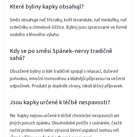
Které byliny kapky obsahují?
Směs obsahuje nať třezalky, květ levandule, nať meduňky, nať
srdečníku a chmelové šištice. Byliny jsou zpracované ve formě
vodního a lihového výluhu.
Kdy se po směsi Spánek–nervy tradičně
sahá?
Obsažené byliny si lidé tradičně spojují s relaxací, duševní
pohodou, emoční rovnováhou a klidnější přípravou na večerní
odpočinek. Produkt je doplněk stravy, nikoli léčivý přípravek.
Jsou kapky určené k léčbě nespavosti?
Ne. Kapky nejsou určené k léčbě chronické nespavosti ani
jiných poruch spánku. Dlouhodobé potíže s usínáním, časté
noční probouzení nebo výrazná denní ospalost mohou mít