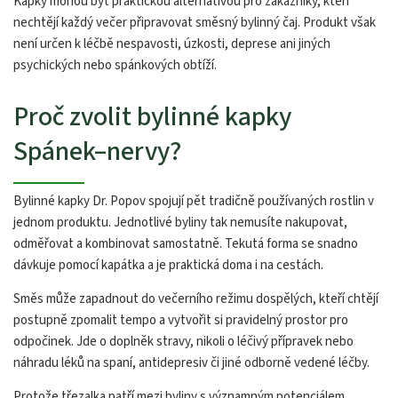
Kapky mohou být praktickou alternativou pro zákazníky, kteří
nechtějí každý večer připravovat směsný bylinný čaj. Produkt však
není určen k léčbě nespavosti, úzkosti, deprese ani jiných
psychických nebo spánkových obtíží.
Proč zvolit bylinné kapky
Spánek–nervy?
Bylinné kapky Dr. Popov spojují pět tradičně používaných rostlin v
jednom produktu. Jednotlivé byliny tak nemusíte nakupovat,
odměřovat a kombinovat samostatně. Tekutá forma se snadno
dávkuje pomocí kapátka a je praktická doma i na cestách.
Směs může zapadnout do večerního režimu dospělých, kteří chtějí
postupně zpomalit tempo a vytvořit si pravidelný prostor pro
odpočinek. Jde o doplněk stravy, nikoli o léčivý přípravek nebo
náhradu léků na spaní, antidepresiv či jiné odborně vedené léčby.
Protože třezalka patří mezi byliny s významným potenciálem