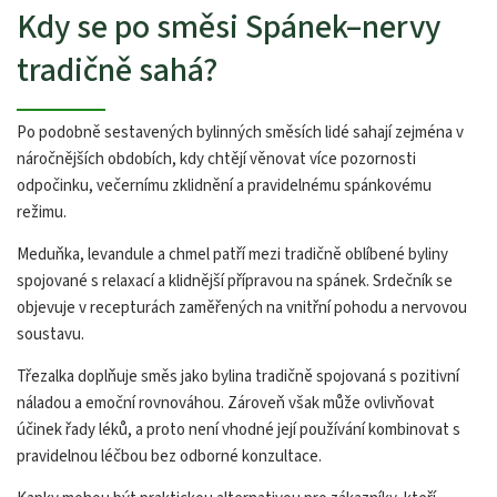
Kdy se po směsi Spánek–nervy
tradičně sahá?
Po podobně sestavených bylinných směsích lidé sahají zejména v
náročnějších obdobích, kdy chtějí věnovat více pozornosti
odpočinku, večernímu zklidnění a pravidelnému spánkovému
režimu.
Meduňka, levandule a chmel patří mezi tradičně oblíbené byliny
spojované s relaxací a klidnější přípravou na spánek. Srdečník se
objevuje v recepturách zaměřených na vnitřní pohodu a nervovou
soustavu.
Třezalka doplňuje směs jako bylina tradičně spojovaná s pozitivní
náladou a emoční rovnováhou. Zároveň však může ovlivňovat
účinek řady léků, a proto není vhodné její používání kombinovat s
pravidelnou léčbou bez odborné konzultace.