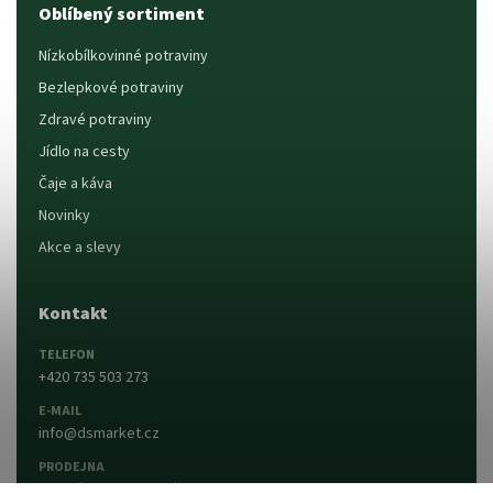
Oblíbený sortiment
Nízkobílkovinné potraviny
Bezlepkové potraviny
Zdravé potraviny
Jídlo na cesty
Čaje a káva
Novinky
Akce a slevy
Kontakt
TELEFON
+420 735 503 273
E-MAIL
info@dsmarket.cz
PRODEJNA
Dlouhá 90, 763 15 Slušovice