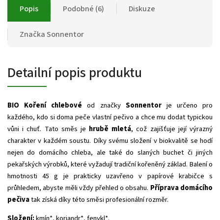
Popis
Podobné (6)
Diskuze
Značka
Sonnentor
Detailní popis produktu
BIO Koření chlebové
od značky
Sonnentor
je určeno pro
každého, kdo si doma peče vlastní pečivo a chce mu dodat typickou
vůni i chuť. Tato směs je
hrubě mletá
, což zajišťuje její výrazný
charakter v každém soustu. Díky svému složení v biokvalitě se hodí
nejen do domácího chleba, ale také do slaných buchet či jiných
pekařských výrobků, které vyžadují tradiční kořeněný základ. Balení o
hmotnosti 45 g je prakticky uzavřeno v papírové krabičce s
průhledem, abyste měli vždy přehled o obsahu.
Příprava domácího
pečiva
tak získá díky této směsi profesionální rozměr.
Složení:
kmín*, koriandr*, fenykl*.