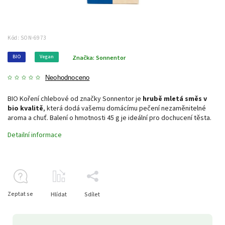
Kód:
SON-6973
BIO
Vegan
Značka:
Sonnentor
Neohodnoceno
BIO Koření chlebové od značky Sonnentor je
hrubě mletá směs v
bio kvalitě
, která dodá vašemu domácímu pečení nezaměnitelné
aroma a chuť. Balení o hmotnosti 45 g je ideální pro dochucení těsta.
Detailní informace
Zeptat se
Hlídat
Sdílet