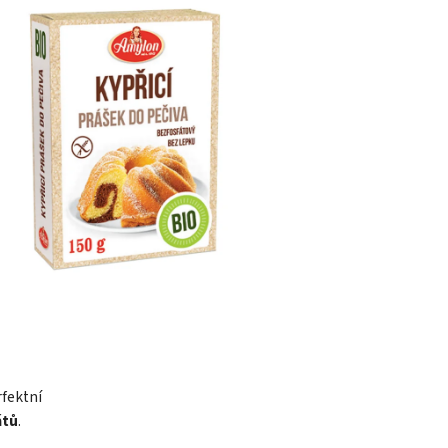
rfektní
átů
.