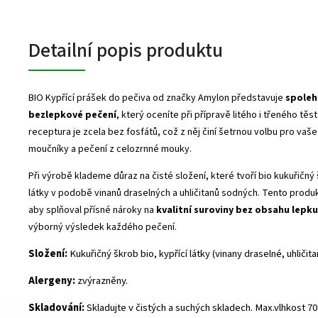
Detailní popis produktu
BIO Kypřící prášek do pečiva od značky Amylon představuje
spoleh
bezlepkové pečení
, který oceníte při přípravě litého i třeného těs
receptura je zcela bez fosfátů, což z něj činí šetrnou volbu pro vaš
moučníky a pečení z celozrnné mouky.
Při výrobě klademe důraz na čisté složení, které tvoří bio kukuřičný 
látky v podobě vinanů draselných a uhličitanů sodných. Tento produk
aby splňoval přísné nároky na
kvalitní suroviny bez obsahu lepku
výborný výsledek každého pečení.
Složení:
Kukuřičný škrob bio, kypřící látky (vinany draselné, uhličit
Alergeny:
zvýrazněny.
Skladování:
Skladujte v čistých a suchých skladech. Max.vlhkost 70