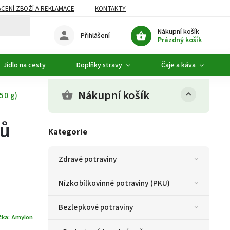
CENÍ ZBOŽÍ A REKLAMACE
KONTAKTY
DOPLŇKOVÝ SORTIMENT
Nákupní košík
Přihlášení
Prázdný košík
Jídlo na cesty
Doplňky stravy
Čaje a káva
Nákupní košík
50 g)
tů
Kategorie
Zdravé potraviny
Nízkobílkovinné potraviny (PKU)
Bezlepkové potraviny
čka:
Amylon