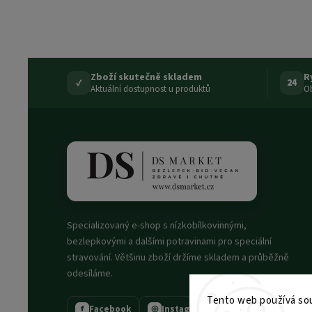
Zboží skutečně skladem
R
✓
24
Aktuální dostupnost u produktů
Ob
Specializovaný e-shop s nízkobílkovinnými,
bezlepkovými a dalšími potravinami pro speciální
stravování. Většinu zboží držíme skladem a průběžně
odesíláme.
Tento web používá sou
Facebook
Instagram
f
◎