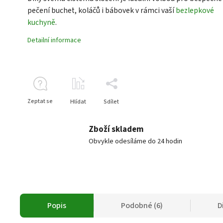
pečení buchet, koláčů i bábovek v rámci vaší
bezlepkové
kuchyně
.
Detailní informace
Zeptat se
Hlídat
Sdílet
Zboží skladem
Obvykle odesíláme do 24 hodin
Popis
Podobné (6)
D