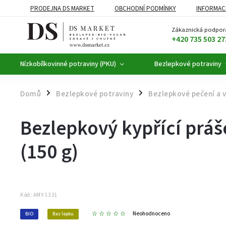
PRODEJNA DS MARKET
OBCHODNÍ PODMÍNKY
INFORMAC
BEZLEPKOVÉ POTRAVINY
BYLINNÉ KAPKY
ČAJE A KÁVA
Zákaznická podpor
+420 735 503 27
Nízkobílkovinné potraviny (PKU)
Bezlepkové potraviny
Domů
Bezlepkové potraviny
Bezlepkové pečení a v
/
/
Bezlepkový kypřící práš
(150 g)
Kód:
AMY-1331
Neohodnoceno
BIO
Bez lepku