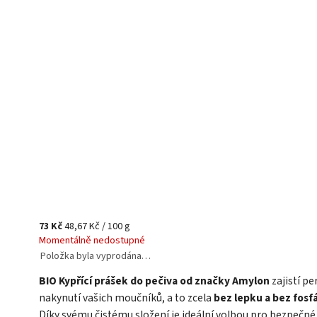
73 Kč
48,67 Kč / 100 g
Momentálně nedostupné
Položka byla vyprodána…
BIO Kypřící prášek do pečiva od značky Amylon
zajistí pe
nakynutí vašich moučníků, a to zcela
bez lepku a bez fosf
Díky svému čistému složení je ideální volbou pro bezpečné