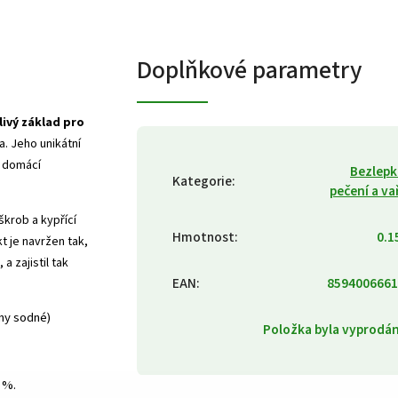
Doplňkové parametry
livý základ pro
ta. Jeho unikátní
e domácí
Bezlep
Kategorie
:
pečení a va
škrob a kypřící
Hmotnost
:
0.1
t je navržen tak,
, a zajistil tak
EAN
:
8594006661
any sodné)
Položka byla vyprod
 %.