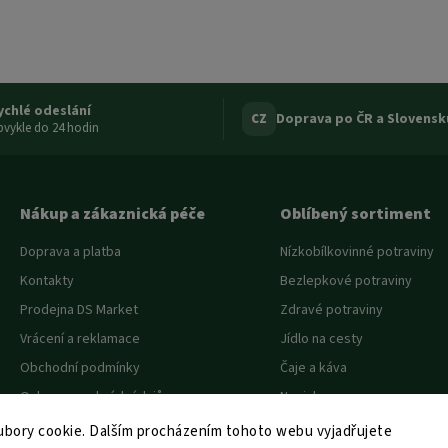
ychlé odeslání
Doprava po ČR a Slovensk
CZ
vykle do 24 hodin
Nákup a zákaznická péče
Oblíbený sortiment
Doprava a platba
Nízkobílkovinné potraviny
Kontakty
Bezlepkové potraviny
Prodejna DS Market
Zdravé potraviny
Vrácení a reklamace
Jídlo na cesty
Obchodní podmínky
Čaje a káva
Ochrana osobních údajů
Novinky
Akce a slevy
bory cookie. Dalším procházením tohoto webu vyjadřujete