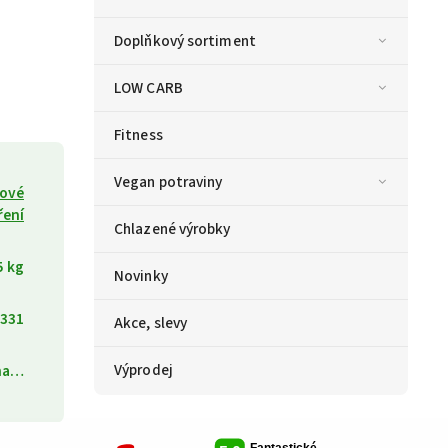
Doplňkový sortiment
LOW CARB
Fitness
Vegan potraviny
kové
ření
Chlazené výrobky
5 kg
Novinky
331
Akce, slevy
Výprodej
ána…