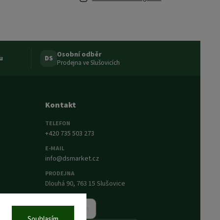
Osobní odběr
u
DS
Prodejna ve Slušovicích
Kontakt
TELEFON
+420 735 503 273
E-MAIL
info@dsmarket.cz
PRODEJNA
Dlouhá 90, 763 15 Slušovice
Napsat nám
Souhlasím