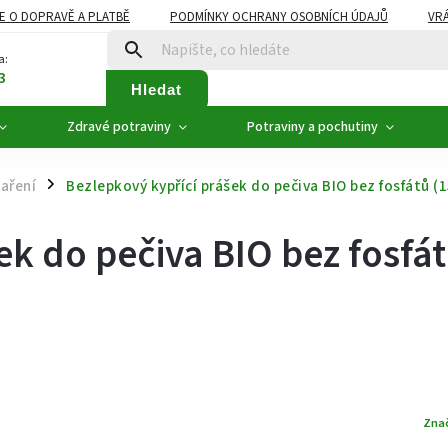
E O DOPRAVĚ A PLATBĚ
PODMÍNKY OCHRANY OSOBNÍCH ÚDAJŮ
VRÁ
ZDRAVÉ POTRAVINY
NOVINKY
AKCE, SLEVY
VÝPRODEJ
a:
3
Hledat
Zdravé potraviny
Potraviny a pochutiny
aření
Bezlepkový kypřící prášek do pečiva BIO bez fosfátů (1
/
ek do pečiva BIO bez fosfá
Zna