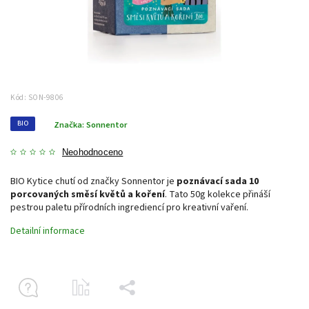
Kód:
SON-9806
BIO
Značka:
Sonnentor
Neohodnoceno
BIO Kytice chutí od značky Sonnentor je
poznávací sada 10
porcovaných směsí květů a koření
. Tato 50g kolekce přináší
pestrou paletu přírodních ingrediencí pro kreativní vaření.
Detailní informace