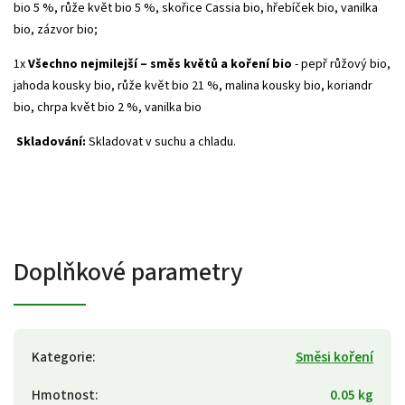
bio 5 %, růže květ bio 5 %, skořice Cassia bio, hřebíček bio, vanilka
bio, zázvor bio;
1x
Všechno nejmilejší – směs květů a koření bio
- pepř růžový bio,
jahoda kousky bio, růže květ bio 21 %, malina kousky bio, koriandr
bio, chrpa květ bio 2 %, vanilka bio
Skladování:
Skladovat v suchu a chladu.
Doplňkové parametry
Kategorie
:
Směsi koření
Hmotnost
:
0.05 kg