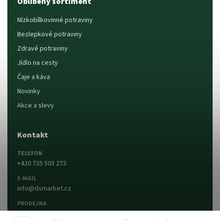
Oblíbený sortiment
Nízkobílkovinné potraviny
Bezlepkové potraviny
Zdravé potraviny
Jídlo na cesty
Čaje a káva
Novinky
Akce a slevy
Kontakt
TELEFON
+420 735 503 273
E-MAIL
info@dsmarket.cz
PRODEJNA
Dlouhá 90, 763 15 Slušovice