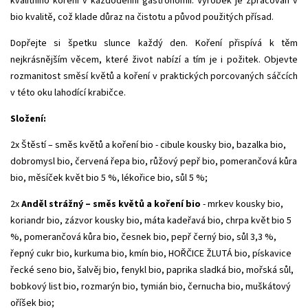
kvalitního koření v každodenní gastronomii. Výrobek je zpracován v
bio kvalitě, což klade důraz na čistotu a původ použitých přísad.
Dopřejte si špetku slunce každý den. Koření přispívá k těm
nejkrásnějším věcem, které život nabízí a tím je i požitek. Objevte
rozmanitost směsí květů a koření v praktických porcovaných sáčcích
v této oku lahodící krabičce.
Složení:
2x Štěstí – směs květů a koření bio - cibule kousky bio, bazalka bio,
dobromysl bio, červená řepa bio, růžový pepř bio, pomerančová kůra
bio, měsíček květ bio 5 %, lékořice bio, sůl 5 %;
2x
Anděl strážný – směs květů a koření bio
- mrkev kousky bio,
koriandr bio, zázvor kousky bio, máta kadeřavá bio, chrpa květ bio 5
%, pomerančová kůra bio, česnek bio, pepř černý bio, sůl 3,3 %,
řepný cukr bio, kurkuma bio, kmín bio, HOŘČICE ŽLUTÁ bio, pískavice
řecké seno bio, šalvěj bio, fenykl bio, paprika sladká bio, mořská sůl,
bobkový list bio, rozmarýn bio, tymián bio, černucha bio, muškátový
oříšek bio;