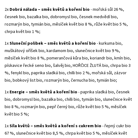
2x
Dobrá nálada – směs květů a koření bio
- mořská sůl 26 %,
česnek bio, bazalka bio, dobromysl bio, česnek medvědí bio,
rozmarýn bio, tymián bio, měsíček květ bio 8 %, růže květ bio 5 %,
chrpa květ bio 1 %;
1x
Sluneční polibek – směs květů a koření bio
- kurkuma bio,
muškátový oříšek bio, kardamom bio, slunečnice květ bio 9 %,
měsíček květ bio 8 %, pomerančová kůra bio, koriandr bio, kmín bio,
pískavice řecké seno bio, šalvěj bio, HOŘČICE ŽLUTÁ bio, chrpa bio 3
%, fenykl bio, paprika sladká bio, chilli bio 2 %, mořská sůl, zázvor
bio, bobkový list bio, rozmarýn bio, černucha bio, tymián bio;
1x
Energie – směs květů a koření bio
- paprika sladká bio, česnek
bio, dobromysl bio, bazalka bio, chilli bio, tymián bio, slunečnice květ
bio 8 %, rozmarýn bio, pepř černý bio, růže květ bio 5 %, měsíček
květ bio 5 %;
1x
Síla květů – směs květů a koření s cukrem bio
- řepný cukr bio
67 %, slunečnice květ bio 8,5 %, chrpa květ bio 5 %, měsíček květ