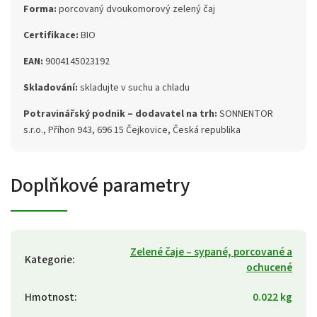
Forma:
porcovaný dvoukomorový zelený čaj
Certifikace:
BIO
EAN:
9004145023192
Skladování:
skladujte v suchu a chladu
Potravinářský podnik – dodavatel na trh:
SONNENTOR
s.r.o., Příhon 943, 696 15 Čejkovice, Česká republika
Doplňkové parametry
Zelené čaje – sypané, porcované a
Kategorie
:
ochucené
Hmotnost
:
0.022 kg