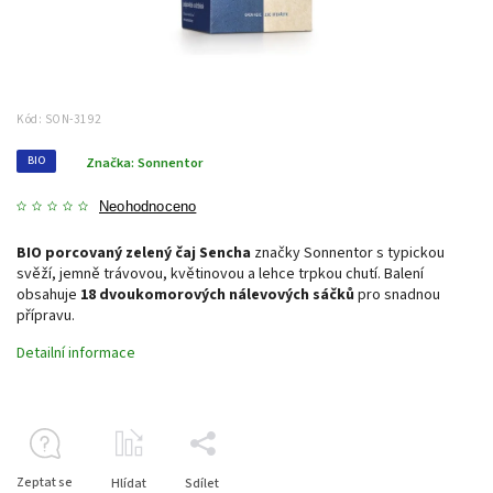
Kód:
SON-3192
BIO
Značka:
Sonnentor
Neohodnoceno
BIO porcovaný zelený čaj Sencha
značky Sonnentor s typickou
svěží, jemně trávovou, květinovou a lehce trpkou chutí. Balení
obsahuje
18 dvoukomorových nálevových sáčků
pro snadnou
přípravu.
Detailní informace
Zeptat se
Hlídat
Sdílet