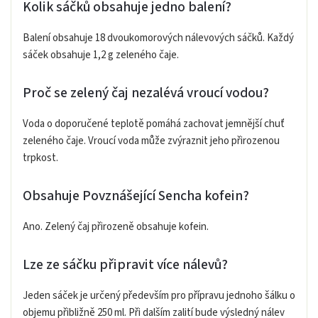
Kolik sáčků obsahuje jedno balení?
Balení obsahuje 18 dvoukomorových nálevových sáčků. Každý
sáček obsahuje 1,2 g zeleného čaje.
Proč se zelený čaj nezalévá vroucí vodou?
Voda o doporučené teplotě pomáhá zachovat jemnější chuť
zeleného čaje. Vroucí voda může zvýraznit jeho přirozenou
trpkost.
Obsahuje Povznášející Sencha kofein?
Ano. Zelený čaj přirozeně obsahuje kofein.
Lze ze sáčku připravit více nálevů?
Jeden sáček je určený především pro přípravu jednoho šálku o
objemu přibližně 250 ml. Při dalším zalití bude výsledný nálev