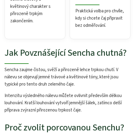
květinový charakter s
Praktická volba pro chvíle,
přirozeně trpkým
kdy si chcete čaj připravit
zakončením.
bez odměřování.
Jak Povznášející Sencha chutná?
Sencha zaujme čistou, svěží a přirozeně lehce trpkou chutí. V
nálevu se objevují jemné trávové a květinové tóny, které jsou
typické pro tento druh zeleného čaje.
Intenzitu výsledného nálevu můžete ovlivnit především délkou
louhování. Kratší louhování vytvoří jemnější šálek, zatímco delší
příprava zvýrazní přirozenou trpkost čaje.
Proč zvolit porcovanou Senchu?