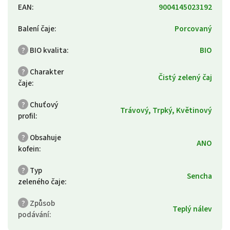
EAN
:
9004145023192
Balení čaje
:
Porcovaný
?
BIO kvalita
:
BIO
?
Charakter
Čistý zelený čaj
čaje
:
?
Chuťový
Trávový, Trpký, Květinový
profil
:
?
Obsahuje
ANO
kofein
:
?
Typ
Sencha
zeleného čaje
:
?
Způsob
Teplý nálev
podávání
: