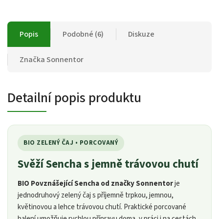
Popis
Podobné (6)
Diskuze
Značka
Sonnentor
Detailní popis produktu
BIO ZELENÝ ČAJ • PORCOVANÝ
Svěží Sencha s jemně trávovou chutí
BIO Povznášející Sencha od značky Sonnentor
je
jednodruhový zelený čaj s příjemně trpkou, jemnou,
květinovou a lehce trávovou chutí. Praktické porcované
balení umožňuje rychlou přípravu doma, v práci i na cestách.