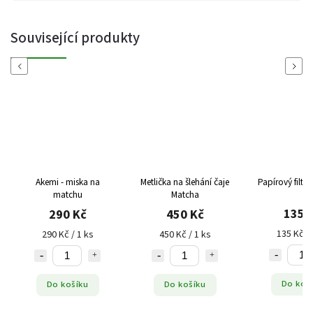
Související produkty
Previous
Next
Akemi - miska na
Metlička na šlehání čaje
Papírový filtr, 
matchu
Matcha
135 
290 Kč
450 Kč
135 Kč / 
290 Kč / 1 ks
450 Kč / 1 ks
Do koš
Do košíku
Do košíku