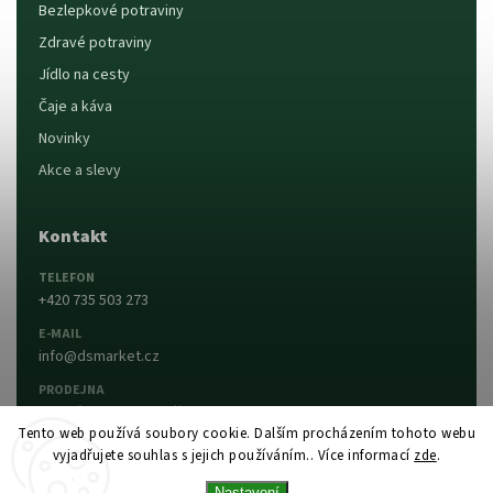
Bezlepkové potraviny
Zdravé potraviny
Jídlo na cesty
Čaje a káva
Novinky
Akce a slevy
Kontakt
TELEFON
+420 735 503 273
E-MAIL
info@dsmarket.cz
PRODEJNA
Dlouhá 90, 763 15 Slušovice
Tento web používá soubory cookie. Dalším procházením tohoto webu
vyjadřujete souhlas s jejich používáním.. Více informací
zde
.
Napsat nám
Prodejna a otevírací doba
Nastavení