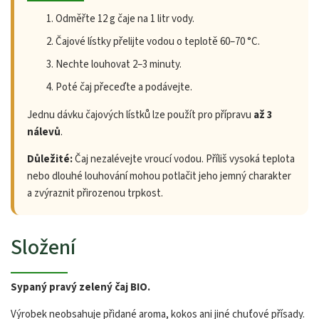
Odměřte 12 g čaje na 1 litr vody.
Čajové lístky přelijte vodou o teplotě 60–70 °C.
Nechte louhovat 2–3 minuty.
Poté čaj přeceďte a podávejte.
Jednu dávku čajových lístků lze použít pro přípravu
až 3
nálevů
.
Důležité:
Čaj nezalévejte vroucí vodou. Příliš vysoká teplota
nebo dlouhé louhování mohou potlačit jeho jemný charakter
a zvýraznit přirozenou trpkost.
Složení
Sypaný pravý zelený čaj BIO.
Výrobek neobsahuje přidané aroma, kokos ani jiné chuťové přísady.