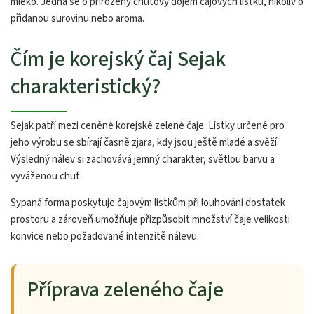
mléko. Jedná se o přirozený chuťový dojem čajových lístků, nikoliv o
přidanou surovinu nebo aroma.
Čím je korejský čaj Sejak
charakteristický?
Sejak patří mezi ceněné korejské zelené čaje. Lístky určené pro
jeho výrobu se sbírají časně zjara, kdy jsou ještě mladé a svěží.
Výsledný nálev si zachovává jemný charakter, světlou barvu a
vyváženou chuť.
Sypaná forma poskytuje čajovým lístkům při louhování dostatek
prostoru a zároveň umožňuje přizpůsobit množství čaje velikosti
konvice nebo požadované intenzitě nálevu.
Příprava zeleného čaje