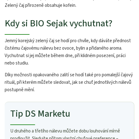
Zelený čaj přirozeně obsahuje kofein.
Kdy si BIO Sejak vychutnat?
Jemný korejský zelený čaj se hodí pro chvíle, kdy dáváte přednost
čistému čajovému nálevu bez ovoce, bylin a přidaného aroma.
Vychutnat si jej můžete během dne, při klidném posezení, práci
nebo studiu.
Díky možnosti opakovaného zalití se hodí také pro pomalejší čajový
rituál, při kterém můžete sledovat, jak se chuť jednotlivých nálevů
postupně mění.
Tip DS Marketu
U druhého a třetího nálevu můžete dobu louhování mírně
prodloužit. Sledujte přitom vlastní chuťové preference –