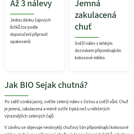
Až 3 nálevy
Jemná
zakulacená
Jednu dávku čajových
chuť
lístků lze podle
doporučení připravit
opakovaně.
Svěží nálev s lehkým
dozvukem připomínajícím
kokosové mléko.
Jak BIO Sejak chutná?
Po zalití vzniká jasný, světle zelený nálev s čistou a svěží vůní. Chuť
je jemná, zakulacená a méně ostře trpká než u některých
výraznějších zelených čajů.
V závěru se objevuje neobvyklý chuťový tón připomínající kokosové