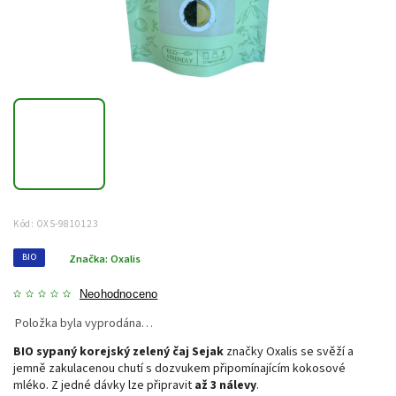
Kód:
OXS-9810123
BIO
Značka:
Oxalis
Neohodnoceno
Položka byla vyprodána…
BIO sypaný korejský zelený čaj Sejak
značky Oxalis se svěží a
jemně zakulacenou chutí s dozvukem připomínajícím kokosové
mléko. Z jedné dávky lze připravit
až 3 nálevy
.