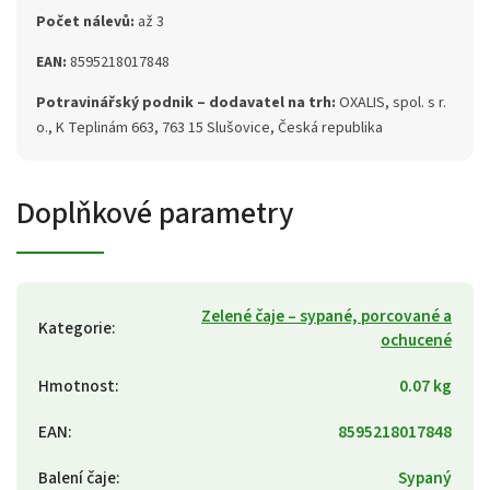
Počet nálevů:
až 3
EAN:
8595218017848
Potravinářský podnik – dodavatel na trh:
OXALIS, spol. s r.
o., K Teplinám 663, 763 15 Slušovice, Česká republika
Doplňkové parametry
Zelené čaje – sypané, porcované a
Kategorie
:
ochucené
Hmotnost
:
0.07 kg
EAN
:
8595218017848
Balení čaje
:
Sypaný