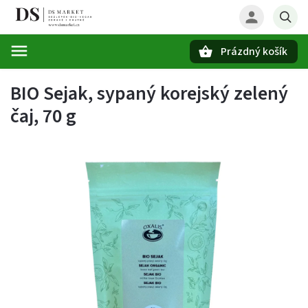
Prázdný košík
Hledat
BIO Sejak, sypaný korejský zelený
čaj, 70 g