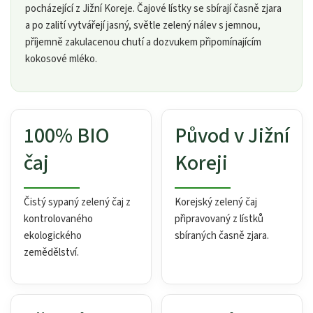
pocházející z Jižní Koreje. Čajové lístky se sbírají časně zjara
a po zalití vytvářejí jasný, světle zelený nálev s jemnou,
příjemně zakulacenou chutí a dozvukem připomínajícím
kokosové mléko.
100% BIO
Původ v Jižní
čaj
Koreji
Čistý sypaný zelený čaj z
Korejský zelený čaj
kontrolovaného
připravovaný z lístků
ekologického
sbíraných časně zjara.
zemědělství.