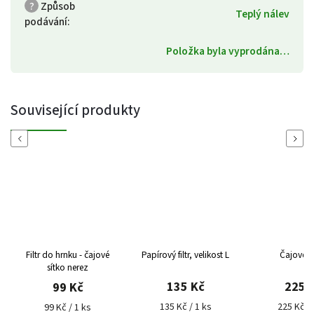
?
Způsob
Teplý nálev
podávání
:
Položka byla vyprodána…
Související produkty
Previous
Next
Filtr do hrnku - čajové
Papírový filtr, velikost L
Čajové sítk
sítko nerez
135 Kč
225 Kč
99 Kč
135 Kč / 1 ks
225 Kč / 1 k
99 Kč / 1 ks