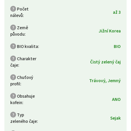
?
Počet
až 3
nálevů
:
?
Země
Jižní Korea
původu
:
?
BIO kvalita
:
BIO
?
Charakter
Čistý zelený čaj
čaje
:
?
Chuťový
Trávový, Jemný
profil
:
?
Obsahuje
ANO
kofein
:
?
Typ
Sejak
zeleného čaje
: