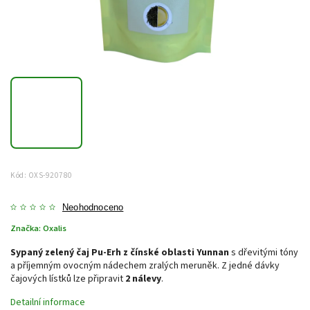
Kód:
OXS-920780
Neohodnoceno
Značka:
Oxalis
Sypaný zelený čaj Pu-Erh z čínské oblasti Yunnan
s dřevitými tóny
a příjemným ovocným nádechem zralých meruněk. Z jedné dávky
čajových lístků lze připravit
2 nálevy
.
Detailní informace