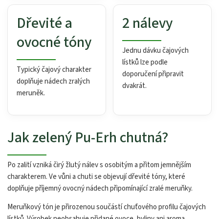
Dřevité a
2 nálevy
ovocné tóny
Jednu dávku čajových
lístků lze podle
Typický čajový charakter
doporučení připravit
doplňuje nádech zralých
dvakrát.
meruněk.
Jak zelený Pu-Erh chutná?
Po zalití vzniká čirý žlutý nálev s osobitým a přitom jemnějším
charakterem. Ve vůni a chuti se objevují dřevité tóny, které
doplňuje příjemný ovocný nádech připomínající zralé meruňky.
Meruňkový tón je přirozenou součástí chuťového profilu čajových
lístků. Výrobek neobsahuje přidané ovoce, byliny ani aroma.