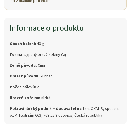
individuálním potřebám.
Informace o produktu
Obsah balení:
40 g
Forma:
sypaný pravý zelený čaj
Země původu:
Čína
Oblast původu:
Yunnan
Počet nálevů:
2
Úroveň kofeinu:
nízká
Potravinářský podnik – dodavatel na trh:
OXALIS, spol. s r.
o., K Teplinám 663, 763 15 Slušovice, Česká republika