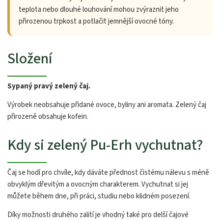
teplota nebo dlouhé louhování mohou zvýraznit jeho
přirozenou trpkost a potlačit jemnější ovocné tóny.
Složení
Sypaný pravý zelený čaj.
Výrobek neobsahuje přidané ovoce, byliny ani aromata. Zelený čaj
přirozeně obsahuje kofein.
Kdy si zelený Pu-Erh vychutnat?
Čaj se hodí pro chvíle, kdy dáváte přednost čistému nálevu s méně
obvyklým dřevitým a ovocným charakterem. Vychutnat si jej
můžete během dne, při práci, studiu nebo klidném posezení.
Díky možnosti druhého zalití je vhodný také pro delší čajové