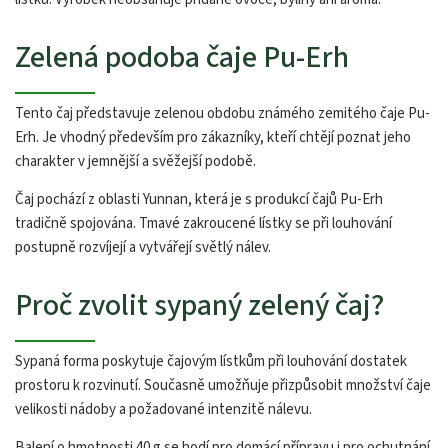
Zelená podoba čaje Pu-Erh
Tento čaj představuje zelenou obdobu známého zemitého čaje Pu-
Erh. Je vhodný především pro zákazníky, kteří chtějí poznat jeho
charakter v jemnější a svěžejší podobě.
Čaj pochází z oblasti Yunnan, která je s produkcí čajů Pu-Erh
tradičně spojována. Tmavé zakroucené lístky se při louhování
postupně rozvíjejí a vytvářejí světlý nálev.
Proč zvolit sypaný zelený čaj?
Sypaná forma poskytuje čajovým lístkům při louhování dostatek
prostoru k rozvinutí. Současně umožňuje přizpůsobit množství čaje
velikosti nádoby a požadované intenzitě nálevu.
Balení o hmotnosti 40 g se hodí pro domácí přípravu i pro ochutnání