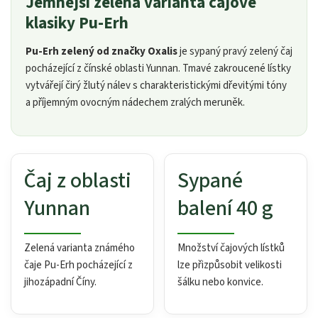
Jemnější zelená varianta čajové
klasiky Pu-Erh
Pu-Erh zelený od značky Oxalis
je sypaný pravý zelený čaj
pocházející z čínské oblasti Yunnan. Tmavé zakroucené lístky
vytvářejí čirý žlutý nálev s charakteristickými dřevitými tóny
a příjemným ovocným nádechem zralých meruněk.
Čaj z oblasti
Sypané
Yunnan
balení 40 g
Zelená varianta známého
Množství čajových lístků
čaje Pu-Erh pocházející z
lze přizpůsobit velikosti
jihozápadní Číny.
šálku nebo konvice.