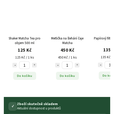
Shaker Matcha Tea pro
Metlička na šlehání čaje
Papírový filtr, 
objem 500 ml
Matcha
135 
125 Kč
450 Kč
135 Kč / 
125 Kč / 1 ks
450 Kč / 1 ks
Do koš
Do košíku
Do košíku
Zboží skutečně skladem
✓
Aktuální dostupnost u produktů