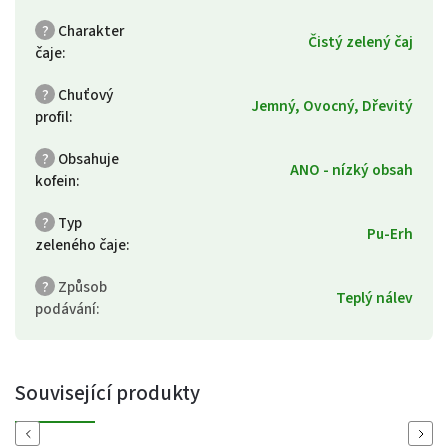
?
Charakter
Čistý zelený čaj
čaje
:
?
Chuťový
Jemný, Ovocný, Dřevitý
profil
:
?
Obsahuje
ANO - nízký obsah
kofein
:
?
Typ
Pu-Erh
zeleného čaje
:
?
Způsob
Teplý nálev
podávání
:
Související produkty
Previous
Next