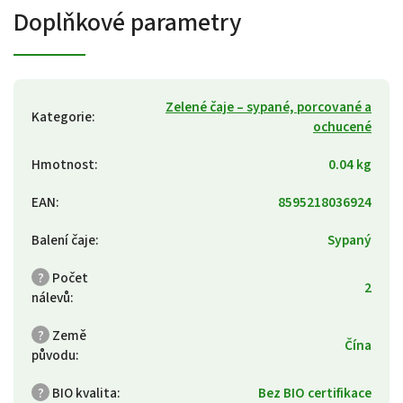
Doplňkové parametry
Zelené čaje – sypané, porcované a
Kategorie
:
ochucené
Hmotnost
:
0.04 kg
EAN
:
8595218036924
Balení čaje
:
Sypaný
?
Počet
2
nálevů
:
?
Země
Čína
původu
:
?
BIO kvalita
:
Bez BIO certifikace