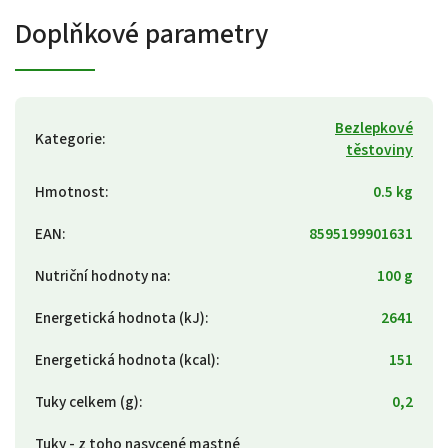
Doplňkové parametry
Bezlepkové
Kategorie
:
těstoviny
Hmotnost
:
0.5 kg
EAN
:
8595199901631
Nutriční hodnoty na
:
100 g
Energetická hodnota (kJ)
:
2641
Energetická hodnota (kcal)
:
151
Tuky celkem (g)
:
0,2
Tuky - z toho nasycené mastné