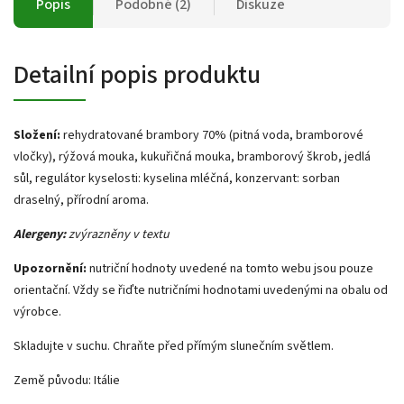
Popis
Podobné (2)
Diskuze
Detailní popis produktu
Složení:
rehydratované brambory 70% (pitná voda, bramborové
vločky), rýžová mouka, kukuřičná mouka, bramborový škrob, jedlá
sůl, regulátor kyselosti: kyselina mléčná, konzervant: sorban
draselný, přírodní aroma.
Alergeny:
zvýrazněny v textu
Upozornění:
nutriční hodnoty uvedené na tomto webu jsou pouze
orientační. Vždy se řiďte nutričními hodnotami uvedenými na obalu od
výrobce.
Skladujte v suchu. Chraňte před přímým slunečním světlem.
Země původu: Itálie