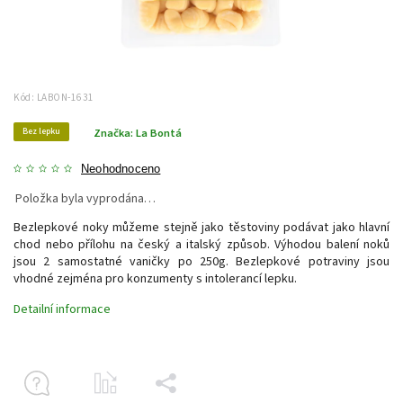
Kód:
LABON-1631
Bez lepku
Značka:
La Bontá
Neohodnoceno
Položka byla vyprodána…
Bezlepkové noky můžeme stejně jako těstoviny podávat jako hlavní
chod nebo přílohu na český a italský způsob. Výhodou balení noků
jsou 2 samostatné vaničky po 250g. Bezlepkové potraviny jsou
vhodné zejména pro konzumenty s intolerancí lepku.
Detailní informace