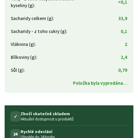
<0,1
kyseliny (g)
:
Sacharidy celkem (g)
:
33,9
Sacharidy - z toho cukry (g)
:
0,1
Vláknina (g)
:
2
Bílkoviny (g)
:
2,4
Sůl (g)
:
0,79
Položka byla vyprodána…
Zboží skutečně skladem
✓
Aktuální dostupnost u produktů
Rychlé odeslání
24
Obvykle do 24 hodin