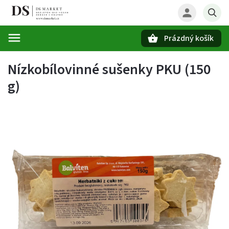
Prázdný košík
Hledat
Nízkobílovinné sušenky PKU (150
g)