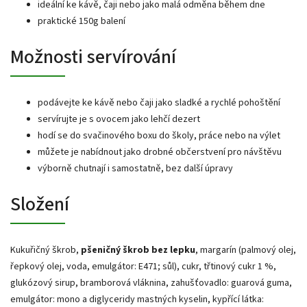
ideální ke kávě, čaji nebo jako malá odměna během dne
praktické 150g balení
Možnosti servírování
podávejte ke kávě nebo čaji jako sladké a rychlé pohoštění
servírujte je s ovocem jako lehčí dezert
hodí se do svačinového boxu do školy, práce nebo na výlet
můžete je nabídnout jako drobné občerstvení pro návštěvu
výborně chutnají i samostatně, bez další úpravy
Složení
Kukuřičný škrob,
pšeničný škrob bez lepku
, margarín (palmový olej,
řepkový olej, voda, emulgátor: E471; sůl), cukr, třtinový cukr 1 %,
glukózový sirup, bramborová vláknina, zahušťovadlo: guarová guma,
emulgátor: mono a diglyceridy mastných kyselin, kypřící látka: