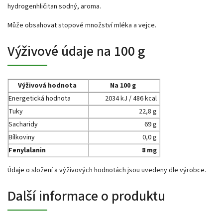
hydrogenhličitan sodný, aroma.
Může obsahovat stopové množství mléka a vejce.
Výživové údaje na 100 g
Výživová hodnota
Na 100 g
Energetická hodnota
2034 kJ / 486 kcal
Tuky
22,8 g
Sacharidy
69 g
Bílkoviny
0,0 g
Fenylalanin
8 mg
Údaje o složení a výživových hodnotách jsou uvedeny dle výrobce.
Další informace o produktu