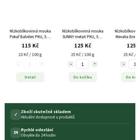
Nízkobílkovinná mouka
Nízkobílkovinná mouka
Nízkobílkovi
Pekař Balviten PKU, 500
SUNNY metaX PKU, 500
Mevalia Bread
g
g
g)
115 Kč
125 Kč
125 
23 Kč / 100 g
25 Kč / 100 g
25 Kč / 1
Detail
Do košíku
Do koš
Zboží skutečně skladem
✓
Aktuální dostupnost u produktů
Rychlé odeslání
24
Obvykle do 24 hodin