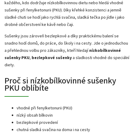
každého, kdo dodržuje nízkobílkovinnou dietu nebo hledá vhodné
sušenky při fenylketonurii (PKU). Díky křehké konzistenci a jemně
sladké chuti se hodí jako rychlá svačina, sladká tečka po jídle i jako
drobné občerstvení ke kávě nebo čaji.
Sušenky jsou zároveň bezlepkové a díky praktickému balení se
snadno hodí domů, do práce, do školy i na cesty. Jde o jednoduchou
a přehlednou volbu pro zákazníky, kteří hledají
nízkobílkovinné
sušenky PKU
,
bezlepkové sušenky
a sladkosti vhodné do speciální
diety.
Proč si nízkobílkovinné sušenky
PKU oblíbíte
vhodné při fenylketonurii (PKU)
nízký obsah bílkovin
bezlepkové provedení
chutná sladká svačina na doma i na cesty