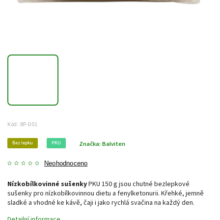
Kód:
BP-D01
Bez lepku
PKU
Značka:
Balviten
Neohodnoceno
Nízkobílkovinné sušenky
PKU 150 g jsou chutné bezlepkové
sušenky pro nízkobílkovinnou dietu a fenylketonurii. Křehké, jemně
sladké a vhodné ke kávě, čaji i jako rychlá svačina na každý den.
Detailní informace