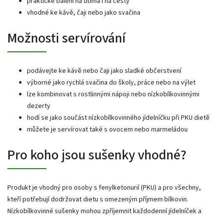
praktické balení na doma i na cesty
vhodné ke kávě, čaji nebo jako svačina
Možnosti servírování
podávejte ke kávě nebo čaji jako sladké občerstvení
výborné jako rychlá svačina do školy, práce nebo na výlet
lze kombinovat s rostlinnými nápoji nebo nízkobílkovinnými
dezerty
hodí se jako součást nízkobílkovinného jídelníčku při PKU dietě
můžete je servírovat také s ovocem nebo marmeládou
Pro koho jsou sušenky vhodné?
Produkt je vhodný pro osoby s fenylketonurií (PKU) a pro všechny,
kteří potřebují dodržovat dietu s omezeným příjmem bílkovin.
Nízkobílkovinné sušenky mohou zpříjemnit každodenní jídelníček a