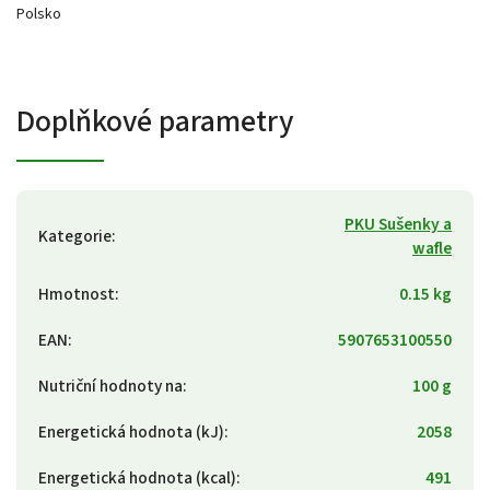
Polsko
Doplňkové parametry
PKU Sušenky a
Kategorie
:
wafle
Hmotnost
:
0.15 kg
EAN
:
5907653100550
Nutriční hodnoty na
:
100 g
Energetická hodnota (kJ)
:
2058
Energetická hodnota (kcal)
:
491