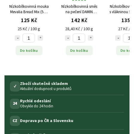
Nízkobílkovinná mouka
Nízkobílkovinná směs
Nízkobílkovi
Mevalia Bread Mix (500
na pečení DAMIN
s vlákninou S
g)
Loprofin PKU, 500 g
metaX PKU,
125 Kč
142 Kč
135 
25 Kč / 100 g
28,40 Kč / 100 g
27 Kč / 1
Do košíku
Do košíku
Do koš
Zboží skutečně skladem
✓
Aktuální dostupnost u produktů
Rychlé odeslání
24
Obvykle do 24 hodin
Doprava po ČR a Slovensku
CZ