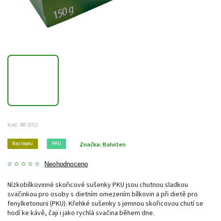
Kód:
BP-D02
Bez lepku
PKU
Značka:
Balviten
Neohodnoceno
Nízkobílkovinné skořicové sušenky PKU jsou chutnou sladkou
svačinkou pro osoby s dietním omezením bílkovin a při dietě pro
fenylketonurii (PKU). Křehké sušenky s jemnou skořicovou chutí se
hodí ke kávě, čaji i jako rychlá svačina během dne.