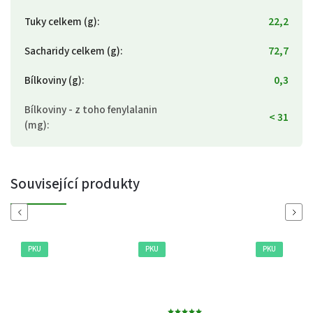
Tuky celkem (g)
:
22,2
Sacharidy celkem (g)
:
72,7
Bílkoviny (g)
:
0,3
Bílkoviny - z toho fenylalanin
< 31
(mg)
:
Související produkty
Previous
Next
PKU
PKU
PKU