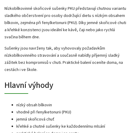
Nízkobílkovinné skořicové sušenky PKU představují chutnou variantu
sladkého občerstvení pro osoby dodržující dietu s nízkým obsahem
bílkovin, zejména při fenylketonurii (PKU). Díky jemné skořicové chuti
a křehké konzistenci jsou ideální ke kávě, čaji nebo jako rychlá
svačina během dne.
Sušenky jsou navrženy tak, aby vyhovovaly požadavkům
nízkobílkovinného stravování a současně nabídly příjemný sladký
zážitek bez kompromisů v chuti. Praktické balení oceníte doma, na
cestách i ve škole.
Hlavní výhody
nízký obsah bílkovin
vhodné při fenylketonurii (PKU)
jemná skořicová chuť
křehké a chutné sušenky ke každodennímu mlsání