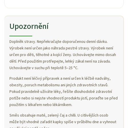
Upozornění
Doplněk stravy. Nepřekračujte doporučenou denní dávku.
Výrobek není určen jako náhrada pestré stravy. Výrobek není
určen pro děti, těhotné a kojící ženy. Uchovávejte mimo dosah
dětí. Před použitím protřepejte, lehký zákal není na závadu.
Uchovávejte v suchu při teplotě 5–25 °C.
Produkt není léčivý přípravek a není určen k léčbě nadváhy,
obezity, poruch metabolismu ani jiných zdravotních stavů.
Pokud pravidelně užíváte léky, řešíte dlouhodobé zdravotní
potíže nebo si nejste vhodností produktu jistí, poraďte se před
použitím s lékařem nebo lékárníkem.
Směs obsahuje maté, zelený čaj a chilli. U citlivějších osob
může být vhodné zařadit kapky spíše v průběhu dne a vyhnout