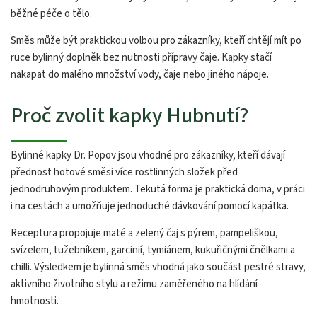
běžné péče o tělo.
Směs může být praktickou volbou pro zákazníky, kteří chtějí mít po
ruce bylinný doplněk bez nutnosti přípravy čaje. Kapky stačí
nakapat do malého množství vody, čaje nebo jiného nápoje.
Proč zvolit kapky Hubnutí?
Bylinné kapky Dr. Popov jsou vhodné pro zákazníky, kteří dávají
přednost hotové směsi více rostlinných složek před
jednodruhovým produktem. Tekutá forma je praktická doma, v práci
i na cestách a umožňuje jednoduché dávkování pomocí kapátka.
Receptura propojuje maté a zelený čaj s pýrem, pampeliškou,
svízelem, tužebníkem, garcinií, tymiánem, kukuřičnými čnělkami a
chilli. Výsledkem je bylinná směs vhodná jako součást pestré stravy,
aktivního životního stylu a režimu zaměřeného na hlídání
hmotnosti.