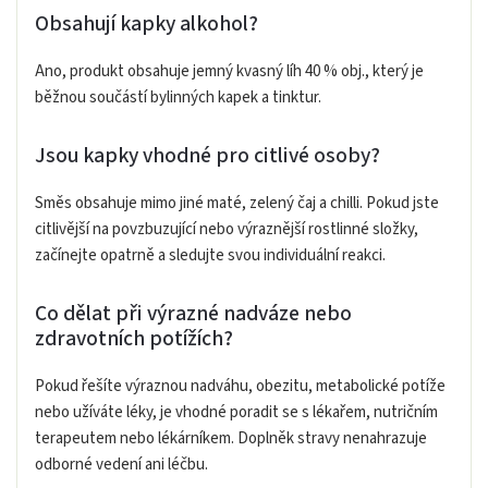
Obsahují kapky alkohol?
Ano, produkt obsahuje jemný kvasný líh 40 % obj., který je
běžnou součástí bylinných kapek a tinktur.
Jsou kapky vhodné pro citlivé osoby?
Směs obsahuje mimo jiné maté, zelený čaj a chilli. Pokud jste
citlivější na povzbuzující nebo výraznější rostlinné složky,
začínejte opatrně a sledujte svou individuální reakci.
Co dělat při výrazné nadváze nebo
zdravotních potížích?
Pokud řešíte výraznou nadváhu, obezitu, metabolické potíže
nebo užíváte léky, je vhodné poradit se s lékařem, nutričním
terapeutem nebo lékárníkem. Doplněk stravy nenahrazuje
odborné vedení ani léčbu.