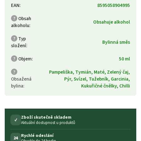
EAN
:
8595058904995
?
Obsah
Obsahuje alkohol
alkoholu
:
?
Typ
Bylinná směs
složení
:
?
Objem
:
50 ml
?
Pampeliška, Tymián, Maté, Zelený čaj,
Obsažená
Pýr, Svízel, Tužebník, Garcinia,
bylina
:
Kukuřičné čnělky, Chilli
Zboží skutečně skladem
✓
Aktuální dostupnost u produktů
Rychlé odeslání
24
Obvykle do 24 hodin