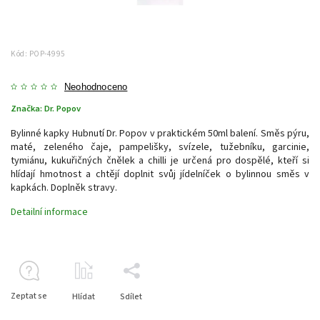
Kód:
POP-4995
Neohodnoceno
Značka:
Dr. Popov
Bylinné kapky Hubnutí Dr. Popov v praktickém 50ml balení. Směs pýru,
maté, zeleného čaje, pampelišky, svízele, tužebníku, garcinie,
tymiánu, kukuřičných čnělek a chilli je určená pro dospělé, kteří si
hlídají hmotnost a chtějí doplnit svůj jídelníček o bylinnou směs v
kapkách. Doplněk stravy.
Detailní informace
Zeptat se
Hlídat
Sdílet