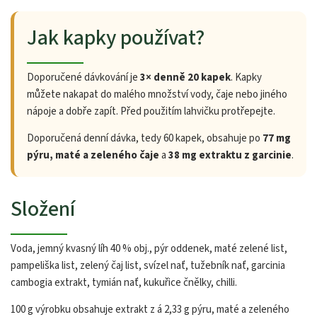
Jak kapky používat?
Doporučené dávkování je
3× denně 20 kapek
. Kapky
můžete nakapat do malého množství vody, čaje nebo jiného
nápoje a dobře zapít. Před použitím lahvičku protřepejte.
Doporučená denní dávka, tedy 60 kapek, obsahuje po
77 mg
pýru, maté a zeleného čaje
a
38 mg extraktu z garcinie
.
Složení
Voda, jemný kvasný líh 40 % obj., pýr oddenek, maté zelené list,
pampeliška list, zelený čaj list, svízel nať, tužebník nať, garcinia
cambogia extrakt, tymián nať, kukuřice čnělky, chilli.
100 g výrobku obsahuje extrakt z á 2,33 g pýru, maté a zeleného