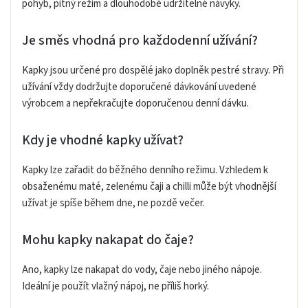
pohyb, pitný režim a dlouhodobě udržitelné návyky.
Je směs vhodná pro každodenní užívání?
Kapky jsou určené pro dospělé jako doplněk pestré stravy. Při
užívání vždy dodržujte doporučené dávkování uvedené
výrobcem a nepřekračujte doporučenou denní dávku.
Kdy je vhodné kapky užívat?
Kapky lze zařadit do běžného denního režimu. Vzhledem k
obsaženému maté, zelenému čaji a chilli může být vhodnější
užívat je spíše během dne, ne pozdě večer.
Mohu kapky nakapat do čaje?
Ano, kapky lze nakapat do vody, čaje nebo jiného nápoje.
Ideální je použít vlažný nápoj, ne příliš horký.