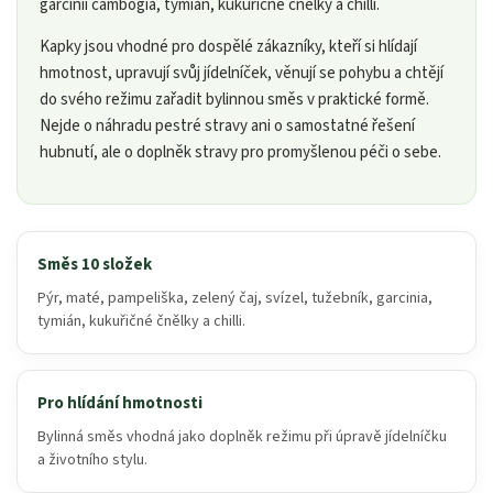
garcinii cambogia, tymián, kukuřičné čnělky a chilli.
Kapky jsou vhodné pro dospělé zákazníky, kteří si hlídají
hmotnost, upravují svůj jídelníček, věnují se pohybu a chtějí
do svého režimu zařadit bylinnou směs v praktické formě.
Nejde o náhradu pestré stravy ani o samostatné řešení
hubnutí, ale o doplněk stravy pro promyšlenou péči o sebe.
Směs 10 složek
Pýr, maté, pampeliška, zelený čaj, svízel, tužebník, garcinia,
tymián, kukuřičné čnělky a chilli.
Pro hlídání hmotnosti
Bylinná směs vhodná jako doplněk režimu při úpravě jídelníčku
a životního stylu.