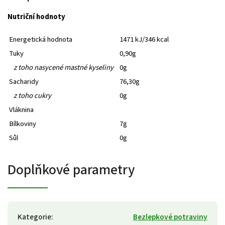
Nutriční hodnoty
Energetická hodnota
1471 kJ/346 kcal
Tuky
0,90g
z toho nasycené mastné kyseliny
0g
Sacharidy
76,30g
z toho cukry
0g
Vláknina
Bílkoviny
7g
Sůl
0g
Doplňkové parametry
Kategorie
:
Bezlepkové potraviny