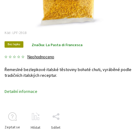
Kód:
LPF-2918
Bez lepku
Značka:
La Pasta di Francesca
Neohodnoceno
Řemeslné bezlepkové italské těstoviny bohaté chuti, vyráběné podle
tradičních italských receptur.
Detailní informace
Zeptat se
Hlídat
Sdílet