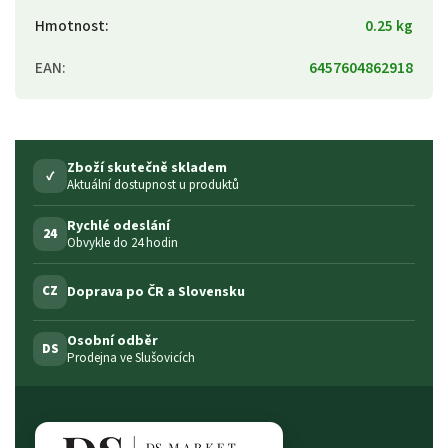
Hmotnost
:
0.25 kg
EAN
:
6457604862918
Zboží skutečně skladem
✓
Aktuální dostupnost u produktů
Rychlé odeslání
24
Obvykle do 24 hodin
Doprava po ČR a Slovensku
CZ
Osobní odběr
DS
Prodejna ve Slušovicích