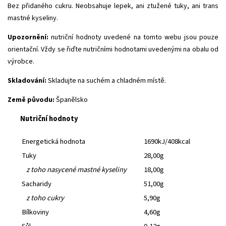
Bez přidaného cukru. Neobsahuje lepek, ani ztužené tuky, ani trans
mastné kyseliny.
Upozornění:
nutriční hodnoty uvedené na tomto webu jsou pouze
orientační. Vždy se řiďte nutričními hodnotami uvedenými na obalu od
výrobce.
Skladování:
Skladujte na suchém a chladném místě.
Země původu:
Španělsko
Nutriční hodnoty
Energetická hodnota
1690kJ/408kcal
Tuky
28,00g
z toho nasycené mastné kyseliny
18,00g
Sacharidy
51,00g
z toho cukry
5,90g
Bílkoviny
4,60g