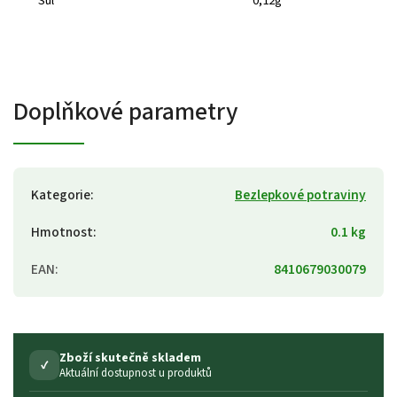
Sůl
0,12g
Doplňkové parametry
Kategorie
:
Bezlepkové potraviny
Hmotnost
:
0.1 kg
EAN
:
8410679030079
Zboží skutečně skladem
✓
Aktuální dostupnost u produktů