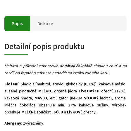
Popis
Diskuze
Detailní popis produktu
Maltitol a přírodní cukr stévie dodávají čokoládě sladkou chuť a na
rozdíl od řepného cukru se nepodílí na vzniku zubního kazu.
Složení:
Sladidla [maltitol, steviol glykosidy (0,1%)], kakaové máslo,
sušené plnotučné
MLÉKO
, drcené jádra
LÍSKOVÝCH
ořechů (12%),
kakaová hmota,
MÁSLO
, emulgátor (ne-GM
SÓJOVÝ
lecitin), aroma.
Mléčná čokoláda obsahuje min. 27% kakaové sušiny. Výrobek
obsahuje
MLÉČNÉ
součásti,
SÓJU
a
LÍSKOVÉ
ořechy.
Alergeny:
zvýrazněny.