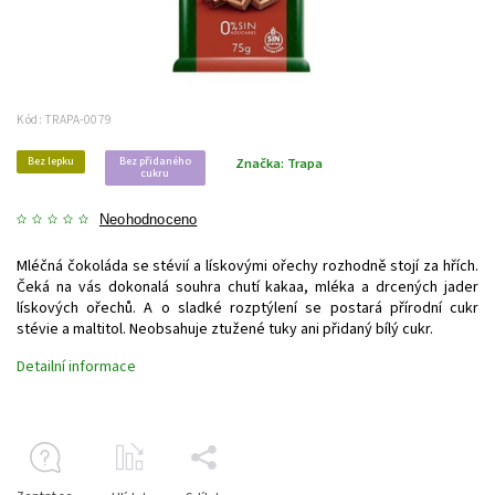
Kód:
TRAPA-0079
Bez lepku
Bez přidaného
Značka:
Trapa
cukru
Neohodnoceno
Mléčná čokoláda se stévií a lískovými ořechy rozhodně stojí za hřích.
Čeká na vás dokonalá souhra chutí kakaa, mléka a drcených jader
lískových ořechů. A o sladké rozptýlení se postará přírodní cukr
stévie a maltitol. Neobsahuje ztužené tuky ani přidaný bílý cukr.
Detailní informace