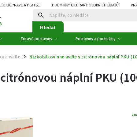
E O DOPRAVĚ A PLATBĚ
PODMÍNKY OCHRANY OSOBNÍCH ÚDAJŮ
VRÁ
ZDRAVÉ POTRAVINY
NOVINKY
AKCE, SLEVY
VÝPRODEJ
a:
3
Hledat
Zdravé potraviny
Potraviny a pochutiny
y a wafle
Nízkobílkovinné wafle s citrónovou náplní PKU (10
/
 citrónovou náplní PKU (10
Zn