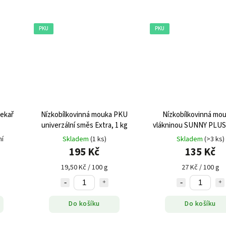
PKU
PKU
Pekař
Nízkobílkovinná mouka PKU
Nízkobílkovinná mou
univerzální směs Extra, 1 kg
vlákninou SUNNY PLUS
PKU, 500 g
ní
Skladem
(1 ks)
Skladem
(>3 ks)
195 Kč
135 Kč
19,50 Kč / 100 g
27 Kč / 100 g
Do košíku
Do košíku