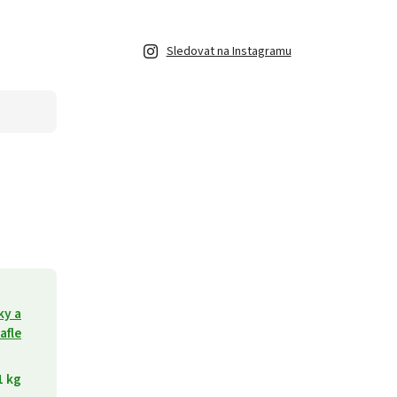
Sledovat na Instagramu
ky a
afle
1 kg