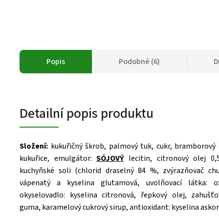
Popis
Podobné (6)
D
Detailní popis produktu
Složení:
kukuřičný škrob, palmový tuk, cukr, bramborový 
kukuřice, emulgátor:
SÓJOVÝ
lecitin, citronový olej 0
kuchyňské soli (chlorid draselný 84 %, zvýrazňovač chu
vápenatý a kyselina glutamová, uvolňovací látka: ox
okyselovadlo: kyselina citronová, řepkový olej, zahušť
guma, karamelový cukrový sirup, antioxidant: kyselina asko