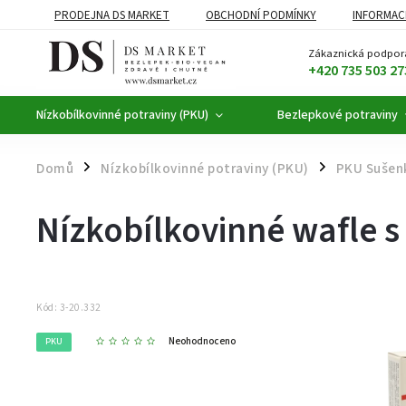
PRODEJNA DS MARKET
OBCHODNÍ PODMÍNKY
INFORMAC
BEZLEPKOVÉ POTRAVINY
BYLINNÉ KAPKY
ČAJE A KÁVA
Zákaznická podpor
+420 735 503 27
Nízkobílkovinné potraviny (PKU)
Bezlepkové potraviny
Domů
Nízkobílkovinné potraviny (PKU)
PKU Sušenk
/
/
Nízkobílkovinné wafle s
Kód:
3-20.332
Neohodnoceno
PKU