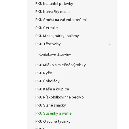
PKU Instantní polévky
PKU Náhražky masa
PKU Směsi na vaření a pečení
PKU Cereálie
PKU Maso, párky, salámy
PKU Těstoviny
Konjakové těstoviny
PKU Mléko a mléčné výrobky
PKU Rýže
PKU Čokolády
PKU Kaše a krupice
PKU Nízkobílkovinné pečivo
PKU Slané snacky
PKU Sušenky a wafle
PKU Ovocné tyčinky