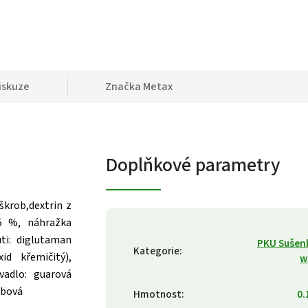
iskuze
Značka
Metax
Doplňkové parametry
škrob,dextrin z
,5 %, náhražka
ti: diglutaman
PKU Sušen
Kategorie
:
id křemičitý),
w
ovadlo: guarová
rbová
Hmotnost
:
0.