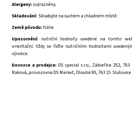
Alergeny:
zvýrazněny.
Skladování:
Skladujte na suchém a chladném místě.
Země původu:
Itálie
Upozornění:
nutriční hodnoty uvedené na tomto we
orientační. Vždy se řiďte nutričními hodnotami uvedený
výrobce.
Dovozce a prodejce:
DS special s.r.o., Zádveřice 252, 76
Raková, provozovna DS Market, Dlouhá 90, 763 15 Slušovice