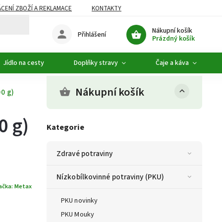
CENÍ ZBOŽÍ A REKLAMACE
KONTAKTY
DOPLŇKOVÝ SORTIMENT
Nákupní košík
Přihlášení
Prázdný košík
Jídlo na cesty
Doplňky stravy
Čaje a káva
Nákupní košík
0 g)
0 g)
Kategorie
Zdravé potraviny
Nízkobílkovinné potraviny (PKU)
ačka:
Metax
PKU novinky
PKU Mouky