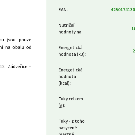
EAN
:
4250174130
Nutriční
1
hodnoty na
:
bu jsou pouze
mi na obalu od
Energetická
2
hodnota (kJ)
:
3 12 Zádveřice –
Energetická
hodnota
(kcal)
:
Tuky celkem
(g)
:
Tuky - z toho
nasycené
mastné