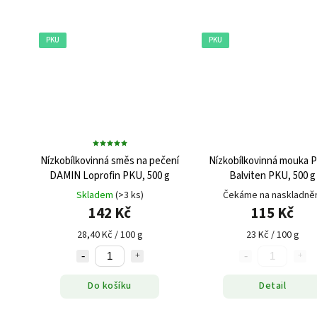
PKU
PKU
Nízkobílkovinná směs na pečení
Nízkobílkovinná mouka 
DAMIN Loprofin PKU, 500 g
Balviten PKU, 500 g
Skladem
(>3 ks)
Čekáme na naskladně
142 Kč
115 Kč
28,40 Kč / 100 g
23 Kč / 100 g
Do košíku
Detail