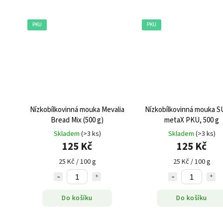
PKU
PKU
Nízkobílkovinná mouka Mevalia
Nízkobílkovinná mouka 
Bread Mix (500 g)
metaX PKU, 500 g
Skladem
(>3 ks)
Skladem
(>3 ks)
125 Kč
125 Kč
25 Kč / 100 g
25 Kč / 100 g
Do košíku
Do košíku