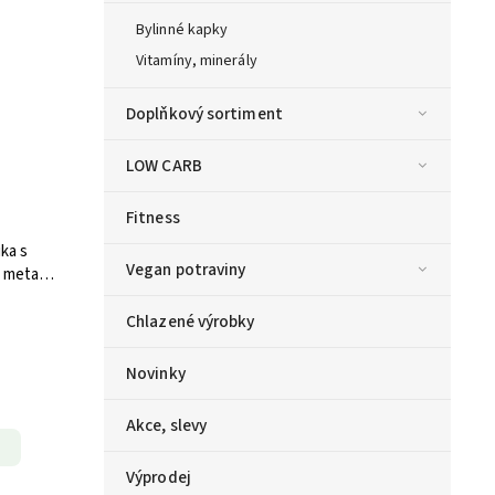
Bylinné kapky
Vitamíny, minerály
Doplňkový sortiment
LOW CARB
Fitness
ka s
Vegan potraviny
 metaX
Chlazené výrobky
Novinky
Akce, slevy
Výprodej