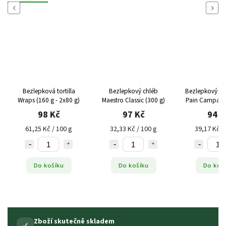
Previous
Next
Bezlepková tortilla
Bezlepkový chléb
Bezlepkový sel
Wraps (160 g - 2x80 g)
Maestro Classic (300 g)
Pain Campagn
g)
98 Kč
97 Kč
94 K
61,25 Kč / 100 g
32,33 Kč / 100 g
39,17 Kč /
Do košíku
Do košíku
Do koš
Zboží skutečně skladem
✓