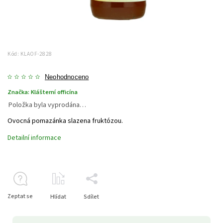
Kód:
KLAOF-2828
Neohodnoceno
Značka:
Klášterní officína
Položka byla vyprodána…
Ovocná pomazánka slazena fruktózou.
Detailní informace
Zeptat se
Hlídat
Sdílet