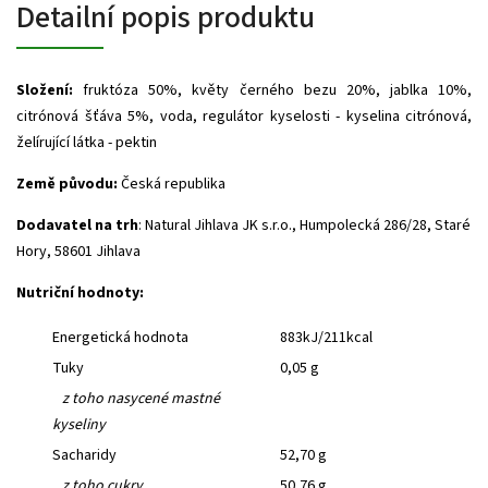
Detailní popis produktu
Složení:
fruktóza 50%, květy černého bezu 20%, jablka 10%,
citrónová šťáva 5%, voda, regulátor kyselosti - kyselina citrónová,
želírující látka - pektin
Země původu:
Česká republika
Dodavatel na trh
: Natural Jihlava JK s.r.o., Humpolecká 286/28, Staré
Hory, 58601 Jihlava
Nutriční hodnoty:
Energetická hodnota
883kJ/211kcal
Tuky
0,05 g
z toho nasycené mastné
kyseliny
Sacharidy
52,70 g
z toho cukry
50,76 g