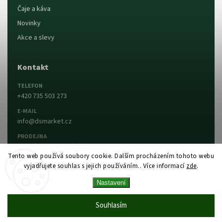
Čaje a káva
Novinky
Akce a slevy
Kontakt
TELEFON
+420 735 503 273
E-MAIL
info@dsmarket.cz
PRODEJNA
Dlouhá 90, 763 15 Slušovice
Tento web používá soubory cookie. Dalším procházením tohoto webu
vyjadřujete souhlas s jejich používáním.. Více informací
zde
.
Napsat nám
Prodejna a otevírací doba
Nastavení
Vytvořil Shoptet
Copyright 2026
DS MARKET
. Všechna práva
Souhlasím
vyhrazena.
Upravit nastavení cookies
Vytvořil
Shoptet
| Design