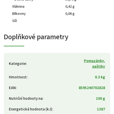
Vláknina
0,42 g
Bílkoviny
0,06 g
Sůl
Doplňkové parametry
Pomazánky,
Kategorie
:
paštiky
Hmotnost
:
0.3 kg
EAN
:
8595240702828
Nutriční hodnoty na
:
100 g
Energetická hodnota (kJ)
:
1387